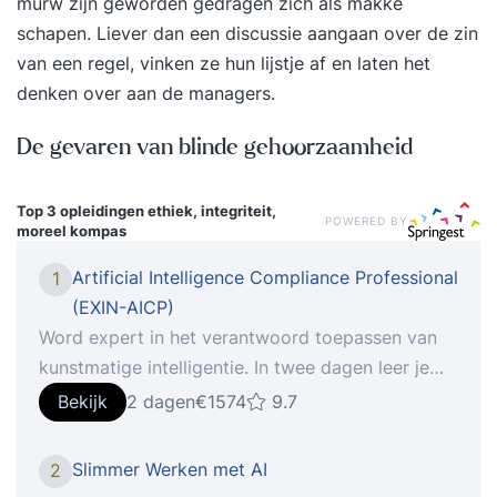
murw zijn geworden gedragen zich als makke
schapen. Liever dan een discussie aangaan over de zin
van een regel, vinken ze hun lijstje af en laten het
denken over aan de managers.
De gevaren van blinde gehoorzaamheid
Top 3 opleidingen
ethiek, integriteit,
POWERED BY
moreel kompas
Artificial Intelligence Compliance Professional
1
(EXIN-AICP)
Word expert in het verantwoord toepassen van
kunstmatige intelligentie. In twee dagen leer je
hoe je AI-projecten beoordeelt op ethiek,
Bekijk
2 dagen
€1574
9.7
regelgeving en governance, en bereid je je voor
op het internationaal erkende EXIN AICP-
Slimmer Werken met AI
2
certificaat.Wil je leren hoe je kunstmatige