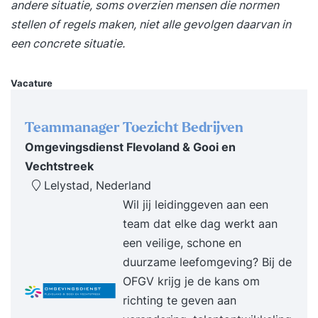
andere situatie, soms overzien mensen die normen
discussie en het delen van praktijkervaringen.
stellen of regels maken, niet alle gevolgen daarvan in
Theorie wordt steeds gekoppeld aan realistische
een concrete situatie.
cases en opdrachten, zodat je direct leert hoe je
de concepten toepast in je eigen werk.Voor wie
Vacature
is deze training geschikt?Deze training is bedoeld
voor compliance officers, data scientists, AI-
specialisten, IT-managers, juristen en consultants
Teammanager Toezicht Bedrijven
die verantwoordelijk zijn voor het ethisch en
Omgevingsdienst Flevoland & Gooi en
verantwoord inzetten van AI binnen organisaties.
Vechtstreek
Lelystad, Nederland
Wil jij leidinggeven aan een
team dat elke dag werkt aan
een veilige, schone en
duurzame leefomgeving? Bij de
OFGV krijg je de kans om
richting te geven aan