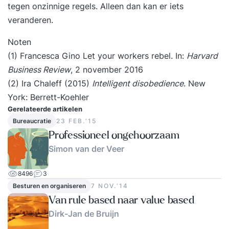
tegen onzinnige regels. Alleen dan kan er iets
veranderen.
Noten
(1) Francesca Gino Let your workers rebel. In:
Harvard
Business Review
, 2 november 2016
(2) Ira Chaleff (2015)
Intelligent disobedience
. New
York: Berrett-Koehler
Gerelateerde artikelen
Bureaucratie
23 FEB.‘15
Professioneel ongehoorzaam
Simon van der Veer
8496
3
Besturen en organiseren
7 NOV.‘14
Van rule based naar value based
Dirk-Jan de Bruijn