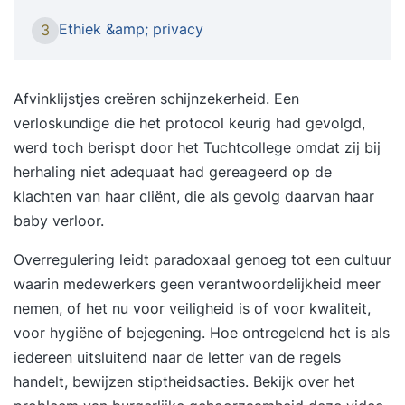
intelligentie op een verantwoorde en compliant
Ethiek &amp; privacy
3
manier toepast binnen organisaties?De EXIN
Artificial Intelligence Compliance Professional
(AICP) training geeft je de kennis en
Afvinklijstjes creëren schijnzekerheid. Een
vaardigheden om AI-systemen te beoordelen en
verloskundige die het protocol keurig had gevolgd,
te beheren op het gebied van ethiek, regelgeving
werd toch berispt door het Tuchtcollege omdat zij bij
en governance. Je leert hoe je risico’s
herhaling niet adequaat had gereageerd op de
identificeert, hoe je verantwoordelijke AI-
klachten van haar cliënt, die als gevolg daarvan haar
principes toepast en hoe je kunt bijdragen aan
baby verloor.
transparantie en betrouwbaarheid in AI-
Overregulering leidt paradoxaal genoeg tot een cultuur
oplossingen. De belangrijkste onderdelen van de
waarin medewerkers geen verantwoordelijkheid meer
cursus zijn:• Principes van Responsible AI en de
nemen, of het nu voor veiligheid is of voor kwaliteit,
rol van compliance in AI-projecten.• Relevante
voor hygiëne of bejegening. Hoe ontregelend het is als
wet- en regelgeving, inclusief de aankomende EU
iedereen uitsluitend naar de letter van de regels
AI Act.• Ethische vraagstukken en hoe je AI
handelt, bewijzen stiptheidsacties. Bekijk over het
verantwoord inzet in organisaties.• Het