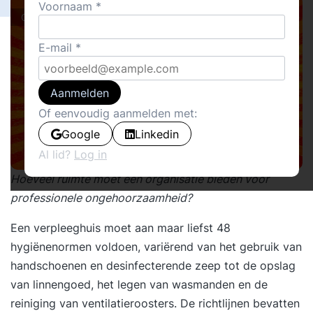
Voornaam
Cover stories
E-mail
Aanmelden
Of eenvoudig aanmelden met:
Google
Linkedin
Al lid?
Log in
Hoeveel ruimte moet een organisatie bieden voor
professionele ongehoorzaamheid?
Een verpleeghuis moet aan maar liefst 48
hygiënenormen voldoen, variërend van het gebruik van
handschoenen en desinfecterende zeep tot de opslag
van linnengoed, het legen van wasmanden en de
reiniging van ventilatieroosters. De richtlijnen bevatten