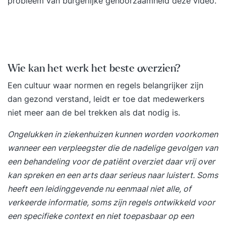
probleem van burgerlijke gehoorzaamheid deze video.
identificeren en managen van risico’s rondom
bias, transparantie en datagebruik.• Governance
en accountability bij het toepassen van AI-
oplossingen.• Praktische richtlijnen en best
practices om compliance in AI-projecten te
Wie kan het werk het beste overzien?
borgen.Na het afronden van deze training heb je
een stevig begrip van de ethische, juridische en
Een cultuur waar normen en regels belangrijker zijn
organisatorische aspecten van kunstmatige
dan gezond verstand, leidt er toe dat medewerkers
intelligentie. Je kunt AI-toepassingen toetsen aan
niet meer aan de bel trekken als dat nodig is.
wet- en regelgeving, risico’s identificeren en
Ongelukken in ziekenhuizen kunnen worden voorkomen
mitigeren, en richtlijnen opstellen om compliance
wanneer een verpleegster die de nadelige gevolgen van
en transparantie te waarborgen. Daarmee ben je
een behandeling voor de patiënt overziet daar vrij over
uitstekend voorbereid op het officiële EXIN AICP-
kan spreken en een arts daar serieus naar luistert. Soms
examen en in staat om organisaties te
heeft een leidinggevende nu eenmaal niet alle, of
ondersteunen bij het verantwoord inzetten van
verkeerde informatie, soms zijn regels ontwikkeld voor
AI. Opzet De training wordt klassikaal en
een specifieke context en niet toepasbaar op een
interactief gegeven, met veel ruimte voor