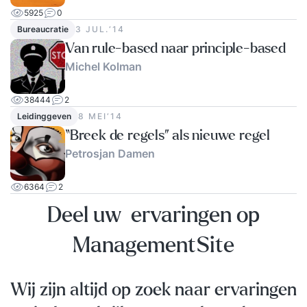
5925
0
Bureaucratie
3 JUL.‘14
Van rule-based naar principle-based
Michel Kolman
38444
2
Leidinggeven
8 MEI‘14
“Breek de regels” als nieuwe regel
Petrosjan Damen
6364
2
Deel uw ervaringen op
ManagementSite
Wij zijn altijd op zoek naar ervaringen