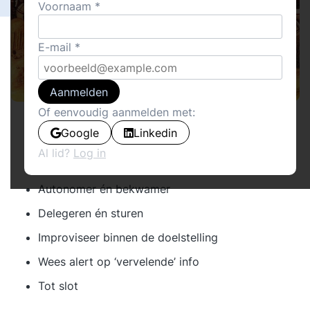
Voornaam
E-mail
Aanmelden
Of eenvoudig aanmelden met:
Bruikbare militaire kennis
Google
Linkedin
Teamvorming en sociale steun
Al lid?
Log in
Recruteer op sociale cohesie en mentaliteit
Autonomer én bekwamer
Delegeren én sturen
Improviseer binnen de doelstelling
Wees alert op ‘vervelende’ info
Tot slot