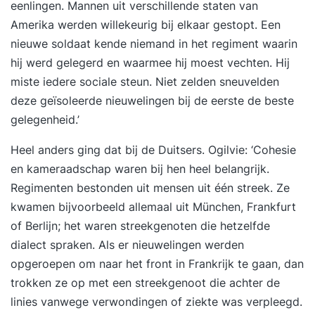
eenlingen. Mannen uit verschillende staten van
onderdeel van deze cursus. Bij een voldoende
Amerika werden willekeurig bij elkaar gestopt. Een
resultaat voor de opdrachten ontvangt u voor
nieuwe soldaat kende niemand in het regiment waarin
deze voertuigen een GRATIS certificaat. Lees
hij werd gelegerd en waarmee hij moest vechten. Hij
ervaringen over BLOM opleidingen's training
miste iedere sociale steun. Niet zelden sneuvelden
Basisopleiding Reachtruck (beginner) op
deze geïsoleerde nieuwelingen bij de eerste de beste
Springest... Voor wie is deze opleiding? Deze
gelegenheid.’
reachtruckopleiding is als basisopleiding bedoeld
voor (Engelstalige) medewerkers die nog geen
Heel anders ging dat bij de Duitsers. Ogilvie: ‘Cohesie
enkele ervaring op een reachtruck hebben.
en kameraadschap waren bij hen heel belangrijk.
Programma De opleidingsduur bedraagt 2 lange
Regimenten bestonden uit mensen uit één streek. Ze
dagen, van 07.00 uur tot 14.30 uur, waarbij de
kwamen bijvoorbeeld allemaal uit München, Frankfurt
nadruk met 10 uur praktijktijd op de praktijk
of Berlijn; het waren streekgenoten die hetzelfde
ligt. De theorie reachtruck zal op dag 2 digitaal
dialect spraken. Als er nieuwelingen werden
afgetoetst worden. Wat ga je leren? visueel
opgeroepen om naar het front in Frankrijk te gaan, dan
inspecteren en de werking van de reachtruck
trokken ze op met een streekgenoot die achter de
controleren via een LMRA (video) het vaardig
linies vanwege verwondingen of ziekte was verpleegd.
sturen met een reachtruck het stapelen van losse