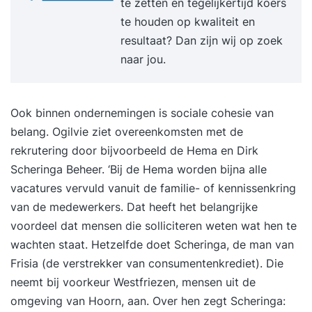
te zetten en tegelijkertijd koers
reachtruckopleiding zal de kosten en veiligheid
te houden op kwaliteit en
positief beïnvloeden. Bovendien is een
resultaat? Dan zijn wij op zoek
onderneming in het kader van de Arbo-wet
naar jou.
verplicht de betreffende werknemers grondig te
laten instrueren ook met betrekking tot
reachtruck en veiligheid. Deze opleiding wordt
Ook binnen ondernemingen is sociale cohesie van
standaard afgesloten met een BLOM-
belang. Ogilvie ziet overeenkomsten met de
veiligheidsexamen. Alle reachtruckcertificaten
rekrutering door bijvoorbeeld de Hema en Dirk
hebben een geldigheidsduur van 5 jaar. Met een 1
Scheringa Beheer. ‘Bij de Hema worden bijna alle
daagse heftruckopleiding kunt u ook het
vacatures vervuld vanuit de familie- of kennissenkring
heftruckcertificaat behalen.
van de medewerkers. Dat heeft het belangrijke
voordeel dat mensen die solliciteren weten wat hen te
wachten staat. Hetzelfde doet Scheringa, de man van
Frisia (de verstrekker van consumentenkrediet). Die
neemt bij voorkeur Westfriezen, mensen uit de
omgeving van Hoorn, aan. Over hen zegt Scheringa: