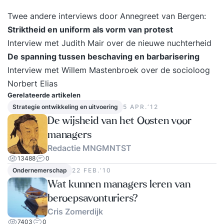
Twee andere interviews door Annegreet van Bergen:
Striktheid en uniform als vorm van protest
Interview met Judith Mair over de nieuwe nuchterheid
De spanning tussen beschaving en barbarisering
Interview met Willem Mastenbroek over de socioloog
Norbert Elias
Gerelateerde artikelen
Strategie ontwikkeling en uitvoering
5 APR.‘12
De wijsheid van het Oosten voor
managers
Redactie MNGMNTST
13488
0
Ondernemerschap
22 FEB.‘10
Wat kunnen managers leren van
beroepsavonturiers?
Cris Zomerdijk
7403
0