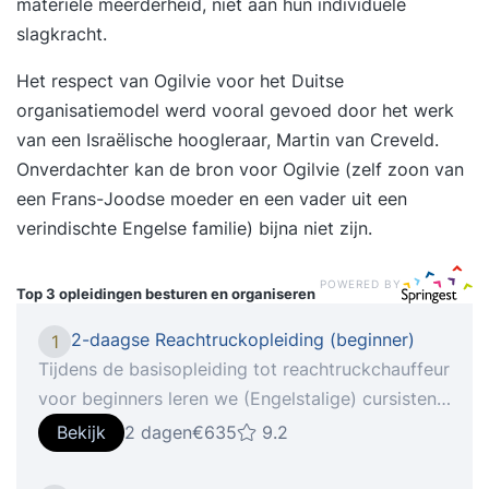
materiële meerderheid, niet aan hun individuele
slagkracht.
Het respect van Ogilvie voor het Duitse
organisatiemodel werd vooral gevoed door het werk
van een Israëlische hoogleraar, Martin van Creveld.
Onverdachter kan de bron voor Ogilvie (zelf zoon van
een Frans-Joodse moeder en een vader uit een
verindischte Engelse familie) bijna niet zijn.
POWERED BY
Top 3 opleidingen
besturen en organiseren
2-daagse Reachtruckopleiding (beginner)
1
Tijdens de basisopleiding tot reachtruckchauffeur
voor beginners leren we (Engelstalige) cursisten
een reachtruck te besturen en tot in de puntjes te
Bekijk
2 dagen
€635
9.2
beheersen. Het besturen van een reachtruck voelt
vaak onnatuurlijk, omdat er gereden wordt in een