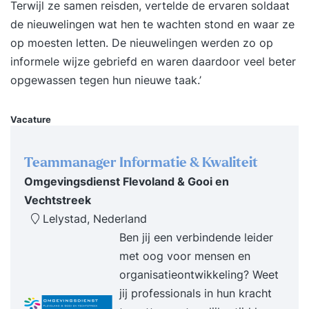
Terwijl ze samen reisden, vertelde de ervaren soldaat
pallets het juist voordraaien met een reachtruck
de nieuwelingen wat hen te wachten stond en waar ze
pallets uit de stellingen halen tot 4 hoog (video)
op moesten letten. De nieuwelingen werden zo op
stapelen van gaasboxen en koud stapelen van
informele wijze gebriefd en waren daardoor veel beter
IBC's (video) de juiste manier om pallets in een
opgewassen tegen hun nieuwe taak.’
inrijstelling te plaatsen het oppakken en
hanteren van een brede lading het manouvreren
Vacature
met een brede balk (video) het veilig laden van
trailers en gebruik kopschot (video) parkeren op
Teammanager Informatie & Kwaliteit
de juist plek en gebruik parkeerrem lading
Omgevingsdienst Flevoland & Gooi en
stapelen met EPT/stapelaar en veilig wegzetten
Vechtstreek
in stelling Extra Elektropallettruck en stapelaar
Lelystad, Nederland
vormen een vast onderdeel van deze cursus. Bij
Ben jij een verbindende leider
een voldoende resultaat voor de opdrachten,
met oog voor mensen en
ontvangt u, zonder extra kosten, ook voor deze
organisatieontwikkeling? Weet
voertuigen een certificaat. Wat is de waarde van
jij professionals in hun kracht
een reachtruckcertificaat? Een