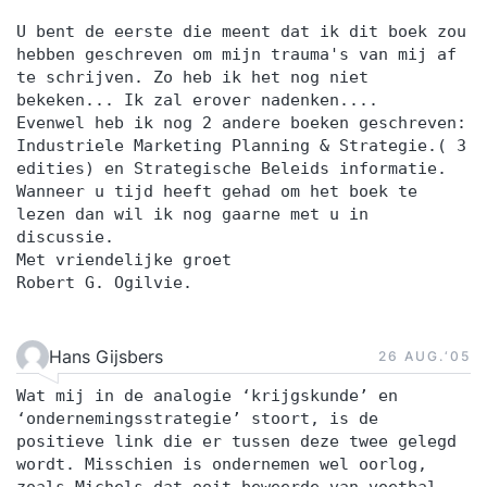
U bent de eerste die meent dat ik dit boek zou
hebben geschreven om mijn trauma's van mij af
te schrijven. Zo heb ik het nog niet
bekeken... Ik zal erover nadenken....
Evenwel heb ik nog 2 andere boeken geschreven:
Industriele Marketing Planning & Strategie.( 3
edities) en Strategische Beleids informatie.
Wanneer u tijd heeft gehad om het boek te
lezen dan wil ik nog gaarne met u in
discussie.
Met vriendelijke groet
Robert G. Ogilvie.
Hans Gijsbers
26 AUG.‘05
Wat mij in de analogie ‘krijgskunde’ en
‘ondernemingsstrategie’ stoort, is de
positieve link die er tussen deze twee gelegd
wordt. Misschien is ondernemen wel oorlog,
zoals Michels dat ooit beweerde van voetbal,