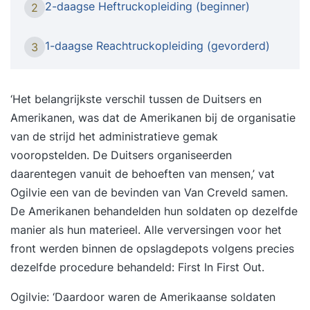
2-daagse Heftruckopleiding (beginner)
2
zijwaartse richting. Met verschillende opdrachten
waarin pallets worden verplaatst en met
1-daagse Reachtruckopleiding (gevorderd)
3
verschillende soorten ladingen over speciale
oefenparcours wordt gereden, zal de cursist
gevoel krijgen hoe een reachtruck bestuurd dient
‘Het belangrijkste verschil tussen de Duitsers en
te worden. We richten ons met 10 uur praktijktijd
Amerikanen, was dat de Amerikanen bij de organisatie
op de praktijk en veiligheid. Wijzen cursisten op
van de strijd het administratieve gemak
gevaren en leren ze ten alle tijden goed om zich
vooropstelden. De Duitsers organiseerden
heen te kijken. Door de uitgekiende en
daarentegen vanuit de behoeften van mensen,’ vat
didactische opbouw van de cursus in 2
Ogilvie een van de bevinden van Van Creveld samen.
aaneengesloten dagen (07.00 - 14.30 uur) zijn
De Amerikanen behandelden hun soldaten op dezelfde
ook de onervaren reachtruckchauffeurs in staat
manier als hun materieel. Alle verversingen voor het
om aan het eind van de opleiding veilig en
front werden binnen de opslagdepots volgens precies
verantwoord met de reachtruck te rijden en het
dezelfde procedure behandeld: First In First Out.
reachtruckcertificaat te verdienen.
Ogilvie: ‘Daardoor waren de Amerikaanse soldaten
Elektropallettruck en stapelaar vormen een vast