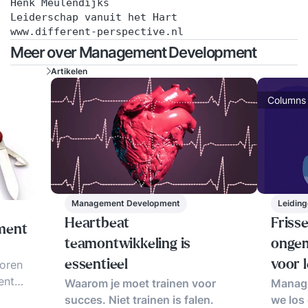
Henk Meulendijks
Leiderschap vanuit het Hart
www.different-perspective.nl
Meer over Management Development
Artikelen
Columns
Management Development
Leidin
Heartbeat
Friss
ment
teamontwikkeling is
ongem
toren
essentieel
voor l
ent
Waarom je moet trainen voor
Manage
verni
 tips,
succes. Niet trainen is falen.
we los