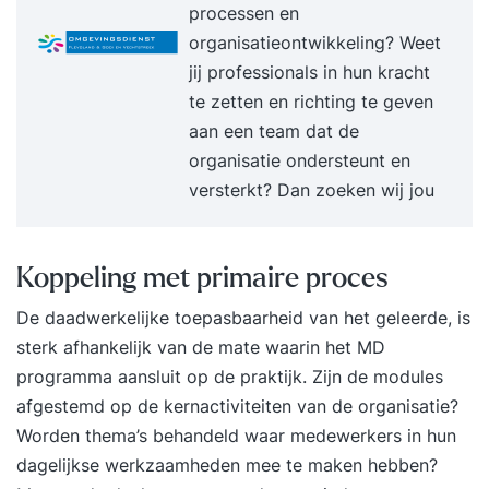
de tussenliggende periode en behaalde
processen en
resultaten. Afrekenen met tijdverspillers,
organisatieontwikkeling? Weet
onderbrekingen en uitstelgedrag. Omgaan met
jij professionals in hun kracht
werkdruk en stress zonder productiviteit te
te zetten en richting te geven
verliezen. Grenzen stellen en effectief
aan een team dat de
verwachtingsmanagement. Focus houden in een
organisatie ondersteunt en
dynamische en veeleisende werkomgeving.
versterkt? Dan zoeken wij jou
Helder en daadkrachtig communiceren over
prioriteiten en keuzes. Borgen van nieuw gedrag
voor duurzame effectiviteit. Evaluatie van de
Koppeling met primaire proces
training en opstellen van een persoonlijk
De daadwerkelijke toepasbaarheid van het geleerde, is
praktijkgericht actieplan. 17:00 uur Einde training
sterk afhankelijk van de mate waarin het MD
Je training in 3 stappen Stap 1. Je start met een
programma aansluit op de praktijk. Zijn de modules
persoonlijke intake Voorafgaand aan de training
afgestemd op de kernactiviteiten van de organisatie?
vul je een online intake in. Wil je liever je
Worden thema’s behandeld waar medewerkers in hun
persoonlijke leerdoelen toelichten? Dan plannen
dagelijkse werkzaamheden mee te maken hebben?
we graag een telefonisch intakegesprek met je in.