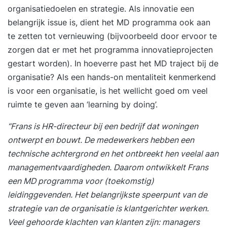
die meer rendement, voldoening en focus uit hun
organisatiedoelen en strategie. Als
innovatie
een
werkdag willen halen. Wat deze tweedaagse
belangrijk issue is, dient het MD programma ook aan
training uniek maakt In de training
te zetten tot vernieuwing (bijvoorbeeld door ervoor te
‘Timemanagement’ worden gedragspsychologie,
zorgen dat er met het programma innovatieprojecten
effectiviteitstechnieken en leiderschapsprincipes
gestart worden). In hoeverre past het MD traject bij de
gecombineerd. Je leert niet alleen je tijd te
organisatie? Als een hands-on mentaliteit kenmerkend
managen, maar vooral het managen van jezelf.
is voor een organisatie, is het wellicht goed om veel
Voordelen van deze tweedaagse opzet: Inzicht in
ruimte te geven aan ‘learning by doing’.
je persoonlijke gedragspatronen en tijdverbruik.
“Frans is HR-directeur bij een bedrijf dat woningen
Meer focus op wat echt belangrijk is. Praktische
ontwerpt en bouwt. De medewerkers hebben een
tools voor directe toepassing in je werk.
technische achtergrond en het ontbreekt hen veelal aan
Resultaat Na deze training weet je hoe je een
managementvaardigheden. Daarom ontwikkelt Frans
optimaal productiviteitsritme creëert. Je hebt
een MD programma voor (toekomstig)
overzicht, focus en controle over je werk. Je
leidinggevenden. Het belangrijkste speerpunt van de
werkt met meer impact en minder stress. Ook
strategie
van de organisatie is klantgerichter werken.
weet je bewust te communiceren tijdens kritieke
Veel gehoorde klachten van klanten zijn: managers
momenten en vergroot je invloed in uitdagende