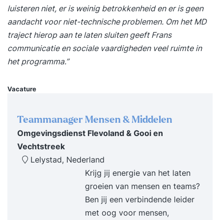
luisteren niet, er is weinig betrokkenheid en er is geen
situaties. Je boekt zichtbaar betere resultaten en
aandacht voor niet-technische problemen. Om het MD
ervaart meer energie en voldoening in je werk.
traject hierop aan te laten sluiten geeft Frans
Programma Dag 1 09:30 uur Start training Wat
communicatie en
sociale vaardigheden
veel ruimte in
effectief timemanagement werkelijk is en wat het
het programma.”
van jou vraagt. Inzicht in hoe jij je tijd momenteel
besteedt en waar winst te behalen is.
Vacature
Energiegevers en energievreters: waar laad je van
op en waar loop je leeg. De relatie tussen
aandacht, focus en prestaties. Herkennen en
Teammanager Mensen & Middelen
doorbreken van belemmerende denk- en
Omgevingsdienst Flevoland & Gooi en
gedragspatronen. Prioriteiten stellen op basis van
Vechtstreek
impact in plaats van urgentie. Regie nemen over
Lelystad, Nederland
je agenda, taken en verwachtingen. Formuleren
Krijg jij energie van het laten
van persoonlijke leerdoelen en actiepunten voor
groeien van mensen en teams?
de komende periode. 17:00 uur Einde training
Ben jij een verbindende leider
Dag 2 09:30 uur Start training Terugkoppeling op
met oog voor mensen,