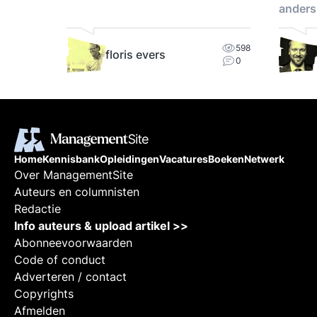
anders
598
floris evers
0
Home
Kennisbank
Opleidingen
Vacatures
Boeken
Netwerk
Over ManagementSite
Auteurs en columnisten
Redactie
Info auteurs & upload artikel >>
Abonneevoorwaarden
Code of conduct
Adverteren / contact
Copyrights
Afmelden