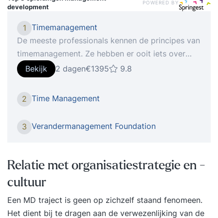
POWERED BY
development
Timemanagement
1
De meeste professionals kennen de principes van
timemanagement. Ze hebben er ooit iets over
gelezen of zelfs een training gevolgd. Toch
Bekijk
2 dagen
€1395
9.8
vervallen velen na korte tijd weer in hun oude
werkpatronen. De reden? Ze richten zich op trucs
Time Management
2
en tools in plaats van op gedrag. In de training
‘Timemanagement’ leer je niet wat je hóórt te
Verandermanagement Foundation
3
doen, maar ontdek je hoe jíj omgaat met tijd,
focus en prioriteiten. Je krijgt inzicht in je eigen
gedragspatronen en leert hoe je vanuit
Relatie met organisatiestrategie en -
bewustzijn structureel effectiever wordt. Een
cultuur
praktische training die direct resultaat oplevert in
je werk én in je energie. Iets voor jou De training
Een MD traject is geen op zichzelf staand fenomeen.
‘Timemanagement’ is bedoeld voor professionals
Het dient bij te dragen aan de verwezenlijking van de