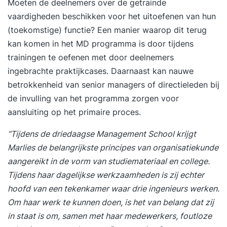
Moeten de deelnemers over de getrainde
Op basis van je leerdoelen, achtergrond en
vaardigheden beschikken voor het uitoefenen van hun
aandachtspunten plaatsen we je in een
(toekomstige) functie? Een manier waarop dit terug
trainingsgroep met vergelijkbare professionals.
kan komen in het MD programma is door tijdens
Zo sluit de training optimaal aan op jouw situatie
trainingen te oefenen met door deelnemers
en ontwikkelbehoefte. Stap 2. Je volgt een
ingebrachte praktijkcases. Daarnaast kan nauwe
inspirerende en praktijkgerichte training De
betrokkenheid van senior managers of directieleden bij
tweedaagse training Timemanagement wordt
de invulling van het programma zorgen voor
verspreid over twee weken gegeven. De
aansluiting op het primaire proces.
trainingsdagen bestaan uit inspirerende
inleidingen, praktische opdrachten en
“Tijdens de driedaagse Management School krijgt
reflectiemomenten die direct toepasbaar zijn in je
Marlies de belangrijkste principes van organisatiekunde
werk. Tussen de twee trainingsdagen door pas je
aangereikt in de vorm van studiemateriaal en college.
het geleerde meteen toe in de praktijk. Tijdens de
Tijdens haar dagelijkse werkzaamheden is zij echter
tweede bijeenkomst bespreek je samen met de
hoofd van een tekenkamer waar drie ingenieurs werken.
trainer en de groep je ervaringen, inzichten en
Om haar werk te kunnen doen, is het van belang dat zij
resultaten. Je sluit de training af met een
in staat is om, samen met haar medewerkers, foutloze