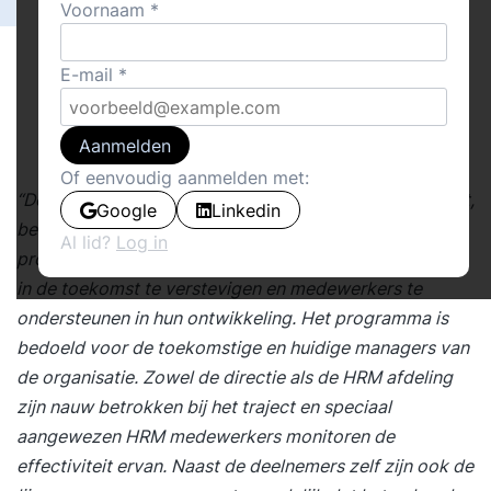
Voornaam
E-mail
Aanmelden
Of eenvoudig aanmelden met:
“De directie van het productiebedrijf waar Dennis werkt,
Google
Linkedin
besluit een
Management Development
(MD)
Al lid?
Log in
programma op te starten om haar concurrentiepositie
in de toekomst te verstevigen en medewerkers te
ondersteunen in hun ontwikkeling. Het programma is
bedoeld voor de toekomstige en huidige managers van
de organisatie. Zowel de directie als de HRM afdeling
zijn nauw betrokken bij het traject en speciaal
aangewezen HRM medewerkers monitoren de
effectiviteit ervan. Naast de deelnemers zelf zijn ook de