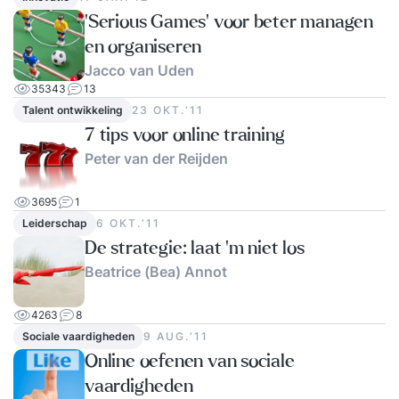
'Serious Games' voor beter managen
en organiseren
Jacco van Uden
35343
13
Talent ontwikkeling
23 OKT.‘11
7 tips voor online training
Peter van der Reijden
3695
1
Leiderschap
6 OKT.‘11
De strategie: laat 'm niet los
Beatrice (Bea) Annot
4263
8
Sociale vaardigheden
9 AUG.‘11
Online oefenen van sociale
vaardigheden