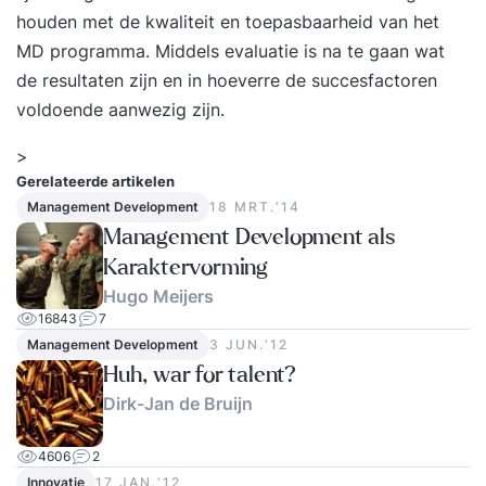
houden met de kwaliteit en toepasbaarheid van het
MD programma. Middels evaluatie is na te gaan wat
de resultaten zijn en in hoeverre de succesfactoren
voldoende aanwezig zijn.
>
Gerelateerde artikelen
Management Development
18 MRT.‘14
Management Development als
Karaktervorming
Hugo Meijers
16843
7
Management Development
3 JUN.‘12
Huh, war for talent?
Dirk-Jan de Bruijn
4606
2
Innovatie
17 JAN.‘12