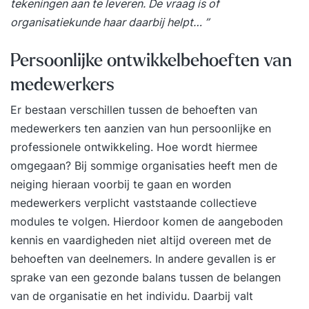
persoonlijke eindevaluatie en een concreet
tekeningen aan te leveren. De vraag is of
actieplan voor de periode daarna. Stap 3. Een
organisatiekunde haar daarbij helpt… ”
jaar lang toegang tot het Online Learning
Platform Vanaf de eerste trainingsdag krijg je
Persoonlijke ontwikkelbehoeften van
toegang tot het YEARTH Online Learning
medewerkers
Platform. Hier vind je verdiepende artikelen,
Er bestaan verschillen tussen de behoeften van
opdrachten en tools om het geleerde direct toe
medewerkers ten aanzien van hun persoonlijke en
te passen. Je leert waar en wanneer het jou
professionele ontwikkeling. Hoe wordt hiermee
uitkomt via de YEARTH app, je tablet of
omgegaan? Bij sommige organisaties heeft men de
computer. Zo haal je het maximale resultaat uit je
neiging hieraan voorbij te gaan en worden
training en pas je het geleerde duurzaam toe in je
medewerkers verplicht vaststaande collectieve
dagelijkse praktijk. Over je trainer De training
modules te volgen. Hierdoor komen de aangeboden
wordt verzorgd door een ervaren trainer met
kennis en vaardigheden niet altijd overeen met de
ruime praktijkervaring. Onze trainers combineren
behoeften van deelnemers. In andere gevallen is er
kennis, analytisch vermogen en een scherp
sprake van een gezonde balans tussen de belangen
observatievermogen met een persoonlijke en
van de organisatie en het individu. Daarbij valt
positieve aanpak. Ze confronteren op een