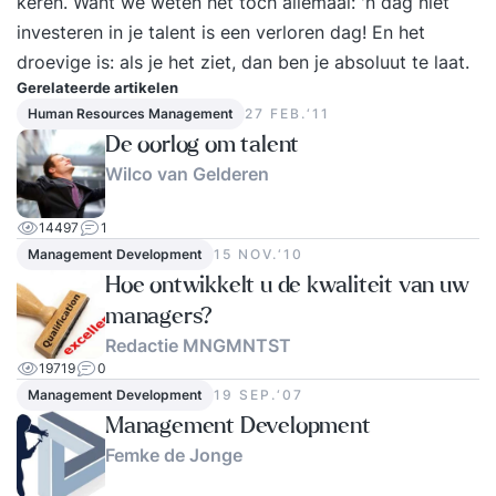
keren. Want we weten het toch allemaal: 'n dag niet
praktische training die direct resultaat oplevert in
investeren in je talent is een verloren dag! En het
je werk én in je energie. Iets voor jou De training
droevige is: als je het ziet, dan ben je absoluut te laat.
‘Timemanagement’ is bedoeld voor professionals
Gerelateerde artikelen
die meer rendement, voldoening en focus uit hun
Human Resources Management
27 FEB.‘11
werkdag willen halen. Wat deze tweedaagse
De oorlog om talent
training uniek maakt In de training
Wilco van Gelderen
‘Timemanagement’ worden gedragspsychologie,
effectiviteitstechnieken en leiderschapsprincipes
14497
1
Management Development
15 NOV.‘10
gecombineerd. Je leert niet alleen je tijd te
Hoe ontwikkelt u de kwaliteit van uw
managen, maar vooral het managen van jezelf.
managers?
Voordelen van deze tweedaagse opzet: Inzicht in
Redactie MNGMNTST
je persoonlijke gedragspatronen en tijdverbruik.
19719
0
Meer focus op wat echt belangrijk is. Praktische
Management Development
19 SEP.‘07
tools voor directe toepassing in je werk.
Management Development
Resultaat Na deze training weet je hoe je een
Femke de Jonge
optimaal productiviteitsritme creëert. Je hebt