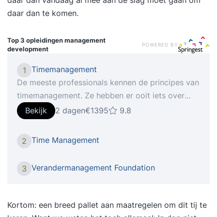
daar dan vandaag al mee aan de slag moet gaan om
daar dan te komen.
Top 3 opleidingen
management
POWERED BY
development
Timemanagement
1
De meeste professionals kennen de principes van
timemanagement. Ze hebben er ooit iets over
gelezen of zelfs een training gevolgd. Toch
Bekijk
2 dagen
€1395
9.8
vervallen velen na korte tijd weer in hun oude
werkpatronen. De reden? Ze richten zich op trucs
Time Management
2
en tools in plaats van op gedrag. In de training
‘Timemanagement’ leer je niet wat je hóórt te
Verandermanagement Foundation
3
doen, maar ontdek je hoe jíj omgaat met tijd,
focus en prioriteiten. Je krijgt inzicht in je eigen
gedragspatronen en leert hoe je vanuit
Kortom: een breed pallet aan maatregelen om dit tij te
bewustzijn structureel effectiever wordt. Een