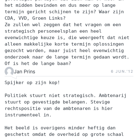
het midden bevinden en dus meer op lange
vul je een online intake in. Wil je liever je
termijn gericht schijnen te zijn? Waar zijn
persoonlijke leerdoelen toelichten? Dan plannen
CDA, VVD, Groen Links?
we graag een telefonisch intakegesprek met je in.
Ze zullen wel zeggen dat het vragen om een
strategisch personeelsplan een heel
Op basis van je leerdoelen, achtergrond en
evenwichtige keuze is, die weergeeft dat niet
aandachtspunten plaatsen we je in een
alleen makkelijke korte termijn oplossingen
trainingsgroep met vergelijkbare professionals.
gezocht worden, maar juist heel evenwichtig
onderzoek naar de lange termijn gedaan wordt.
Zo sluit de training optimaal aan op jouw situatie
Of is het de lange baan?
en ontwikkelbehoefte. Stap 2. Je volgt een
Jan Prins
6 JUN.‘12
inspirerende en praktijkgerichte training De
tweedaagse training Timemanagement wordt
Spijker op zijn kop!
verspreid over twee weken gegeven. De
Politiek stuurt niet strategisch. Ambtenarij
trainingsdagen bestaan uit inspirerende
stuurt op gevestigde belangen. Stevige
inleidingen, praktische opdrachten en
rechtspositie van de ambtenaren is hier
instrumenteel in.
reflectiemomenten die direct toepasbaar zijn in je
werk. Tussen de twee trainingsdagen door pas je
Het beeld is overigens minder heftig dan
het geleerde meteen toe in de praktijk. Tijdens de
geschetst omdat de overheid op grote schaal