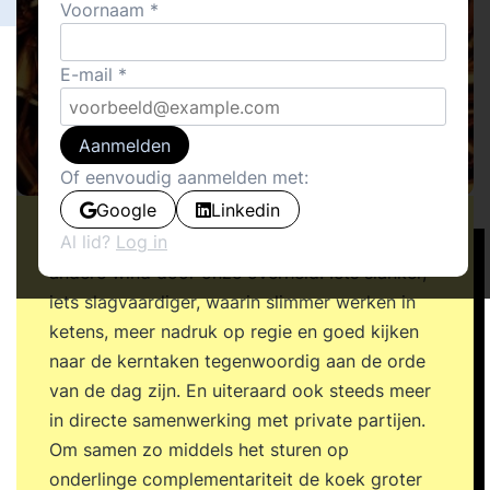
Voornaam
E-mail
Aanmelden
Of eenvoudig aanmelden met:
Google
Linkedin
Al lid?
Log in
Er waait sinds een paar jaar gelukkig 'n wat
andere wind door onze overheid. Iets slanker,
iets slagvaardiger, waarin slimmer werken in
ketens, meer nadruk op regie en goed kijken
naar de kerntaken tegenwoordig aan de orde
van de dag zijn. En uiteraard ook steeds meer
in directe samenwerking met private partijen.
Om samen zo middels het sturen op
onderlinge complementariteit de koek groter