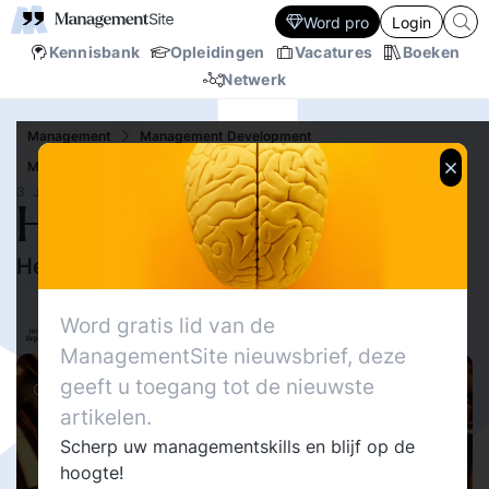
Word pro
Login
Kennisbank
Opleidingen
Vacatures
Boeken
Netwerk
Management
Management Development
Mens en Werk
Talent ontwikkeling
3 JUN.‘12
Huh, war for talent?
Heeft u genoeg munitie?
4606
Delen
Dirk-Jan de Bruijn
2
Word gratis lid van de
InnovatiefOrganiseren.nl
8
ManagementSite nieuwsbrief, deze
geeft u toegang tot de nieuwste
Columns
artikelen.
Scherp uw managementskills en blijf op de
hoogte!