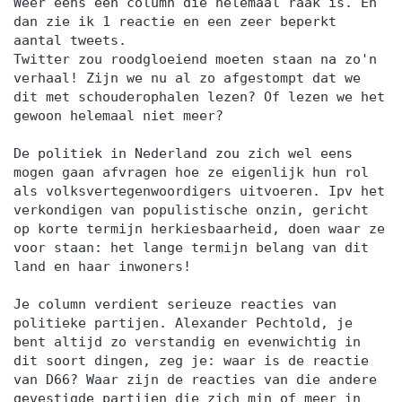
Weer eens een column die helemaal raak is. En
van persoonlijke leerdoelen en actiepunten voor
dan zie ik 1 reactie en een zeer beperkt
de komende periode. 17:00 uur Einde training
aantal tweets.
Twitter zou roodgloeiend moeten staan na zo'n
Dag 2 09:30 uur Start training Terugkoppeling op
verhaal! Zijn we nu al zo afgestompt dat we
de tussenliggende periode en behaalde
dit met schouderophalen lezen? Of lezen we het
resultaten. Afrekenen met tijdverspillers,
gewoon helemaal niet meer?
onderbrekingen en uitstelgedrag. Omgaan met
De politiek in Nederland zou zich wel eens
werkdruk en stress zonder productiviteit te
mogen gaan afvragen hoe ze eigenlijk hun rol
verliezen. Grenzen stellen en effectief
als volksvertegenwoordigers uitvoeren. Ipv het
verwachtingsmanagement. Focus houden in een
verkondigen van populistische onzin, gericht
op korte termijn herkiesbaarheid, doen waar ze
dynamische en veeleisende werkomgeving.
voor staan: het lange termijn belang van dit
Helder en daadkrachtig communiceren over
land en haar inwoners!
prioriteiten en keuzes. Borgen van nieuw gedrag
voor duurzame effectiviteit. Evaluatie van de
Je column verdient serieuze reacties van
politieke partijen. Alexander Pechtold, je
training en opstellen van een persoonlijk
bent altijd zo verstandig en evenwichtig in
praktijkgericht actieplan. 17:00 uur Einde training
dit soort dingen, zeg je: waar is de reactie
Je training in 3 stappen Stap 1. Je start met een
van D66? Waar zijn de reacties van die andere
gevestigde partijen die zich min of meer in
persoonlijke intake Voorafgaand aan de training