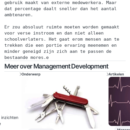
tweede bijeenkomst bespreek je samen met de
gebruik maakt van externe medewerkera. Maar
dat percentage daalt sneller dan het aantal
trainer en de groep je ervaringen, inzichten en
ambtenaren.
resultaten. Je sluit de training af met een
persoonlijke eindevaluatie en een concreet
Er zou absoluut ruimte moeten worden gemaakt
voor verse instroom en dan niet alleen
actieplan voor de periode daarna. Stap 3. Een
schoolverlaters. Het gaat erom mensen aan te
jaar lang toegang tot het Online Learning
trekken die een portie ervaring meenemen en
Platform Vanaf de eerste trainingsdag krijg je
minder geneigd zijn zich aan te passen de
toegang tot het YEARTH Online Learning
bestaande mores.e
Meer over Management Development
Platform. Hier vind je verdiepende artikelen,
opdrachten en tools om het geleerde direct toe
Onderwerp
Artikelen
te passen. Je leert waar en wanneer het jou
uitkomt via de YEARTH app, je tablet of
computer. Zo haal je het maximale resultaat uit je
training en pas je het geleerde duurzaam toe in je
dagelijkse praktijk. Over je trainer De training
 inzichten
wordt verzorgd door een ervaren trainer met
e
ruime praktijkervaring. Onze trainers combineren
Manage