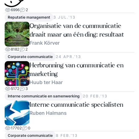
6996
2
Reputatie management
3 JUL.‘13
Organisatie van de communicatie
draait maar om één ding: resultaat
Frank Körver
8182
2
Corporate communicatie
24 APR.‘13
Herbronning van communicatie en
marketing
Huub ter Haar
5172
3
Interne communicatie en samenwerking
20 FEB.‘13
Interne communicatie specialisten
Ruben Halmans
17702
0
Corporate communicatie
8 FEB.‘13