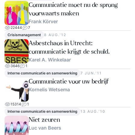
Communicatie moet nu de sprong
voorwaarts maken
Frank Körver
22444
7
Crisismanagement
8 AUG.‘12
Asbestchaos in Utrecht:
communicatie krijgt de schuld.
Karel A. Winkelaar
3646
1
Interne communicatie en samenwerking
7 JUN.‘11
Communicatie voor uw bedrijf
Kornelis Wetsema
15314
1
Interne communicatie en samenwerking
13 AUG.‘10
Niet zeuren
Luc van Beers