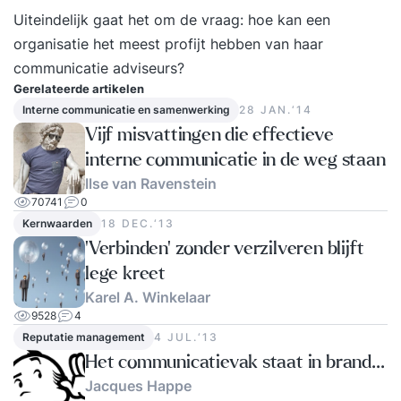
Uiteindelijk gaat het om de vraag: hoe kan een
organisatie het meest profijt hebben van haar
communicatie adviseurs?
Gerelateerde artikelen
Interne communicatie en samenwerking
28 JAN.‘14
Vijf misvattingen die effectieve
interne communicatie in de weg staan
Ilse van Ravenstein
70741
0
Kernwaarden
18 DEC.‘13
'Verbinden' zonder verzilveren blijft
lege kreet
Karel A. Winkelaar
9528
4
Reputatie management
4 JUL.‘13
Het communicatievak staat in brand...
Jacques Happe