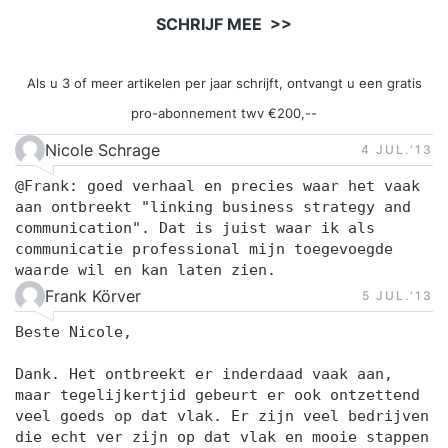
genoemd. En Onno Houtschild over reputatie,
SCHRIJF MEE >>
vertrouwen en de impact van een crisis op de
eigen organisatie. Tijdens de twee
Als u 3 of meer artikelen per jaar schrijft, ontvangt u een gratis
bijeenkomsten op locatie loodsen de trainers je
pro-abonnement twv €200,--
door ‘de wereld van crisiscommunicatie’: vanuit
het perspectief van de omgeving én vanuit het
Nicole Schrage
4 JUL.‘13
perspectief van de organisatie. Door middel van
@Frank: goed verhaal en precies waar het vaak
korte oefeningen ontdek je hoe je modellen en
aan ontbreekt "linking business strategy and
schema’s toepast in de praktijk.Dag 1 op
communication". Dat is juist waar ik als
locatie wordt verzorgd door trainers Onno
communicatie professional mijn toegevoegde
waarde wil en kan laten zien.
Houtschild en Barbara Mulder. Zij leggen de
Frank Körver
5 JUL.‘13
basis voor effectieve crisiscommunicatie en
reputatiemanagement. Je maakt kennis met de
Beste Nicole,
verschillende fases van een crisis, de rol van de
Dank. Het ontbreekt er inderdaad vaak aan,
communicatieprofessional en de belangrijkste
maar tegelijkertjid gebeurt er ook ontzettend
uitgangspunten voor een doordachte
veel goeds op dat vlak. Er zijn veel bedrijven
die echt ver zijn op dat vlak en mooie stappen
crisisaanpak. Door praktijkvoorbeelden en