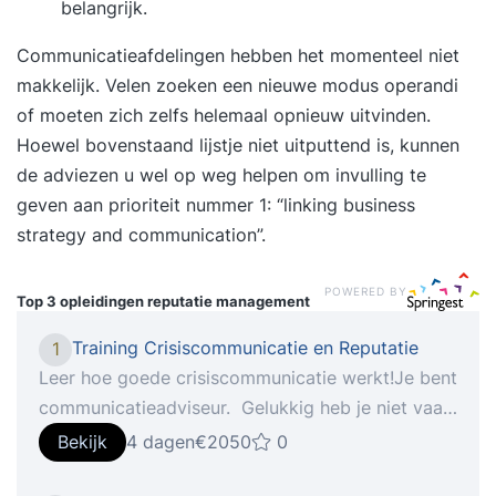
belangrijk.
Communicatieafdelingen hebben het momenteel niet
makkelijk. Velen zoeken een nieuwe modus operandi
of moeten zich zelfs helemaal opnieuw uitvinden.
Hoewel bovenstaand lijstje niet uitputtend is, kunnen
de adviezen u wel op weg helpen om invulling te
geven aan prioriteit nummer 1: “
linking business
strategy and communication
”.
POWERED BY
Top 3 opleidingen
reputatie management
Training Crisiscommunicatie en Reputatie
1
Leer hoe goede crisiscommunicatie werkt!Je bent
communicatieadviseur. Gelukkig heb je niet vaak
te maken met een crisis. Maar 1 ding weet je
Bekijk
4 dagen
€2050
0
zeker je krijgt een keer te maken met een crisis