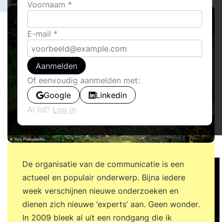
Voornaam
Columns
E-mail
Aanmelden
Of eenvoudig aanmelden met:
Google
Linkedin
Al lid?
Log in
De organisatie van de communicatie is een
actueel en populair onderwerp. Bijna iedere
week verschijnen nieuwe onderzoeken en
dienen zich nieuwe ‘experts’ aan. Geen wonder.
In 2009 bleek al uit een rondgang die ik