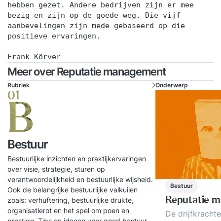
hebben gezet. Andere bedrijven zijn er mee
interactieve oefeningen vertaal je de theorie
bezig en zijn op de goede weg. Die vijf
direct naar jouw eigen werksituatie.Dag 2 op
aanbevelingen zijn mede gebaseerd op die
locatie neemt Tom Compaijen je mee in de
positieve ervaringen.
dynamiek van crisiscommunicatie vanuit zowel
Frank Körver
het perspectief van de organisatie als van de
Meer over Reputatie management
omgeving. Tijdens deze bijeenkomst sluit
Rubriek
Onderwerp
bovendien een ervaren communicatieprofessional
01
online aan om praktijkervaringen te delen over
B
communicatie vóór, tijdens en na een crisis.
Tussen de twee bijeenkomsten in heb je twee
online sessies met Onno Houtschild om de
Bestuur
behandelde onderwerpen te verdiepen, je
Bestuurlijke inzichten en praktijkervaringen
actuele praktijkvoorbeelden te bespreken en is er
over visie, strategie, sturen op
verantwoordelijkheid en bestuurlijke wijsheid.
ruimte om vragen en eigen casuïstiek in te
Bestuur
Ook de belangrijke bestuurlijke valkuilen
brengen. In deze sessies kan alles gevraagd
Reputatie 
zoals: verhuftering, bestuurlijke drukte,
worden! We bekijken een crisis vanuit het
organisatierot en het spel om poen en
De drijfkracht
prestige. Tips en ideeen voor goed bestuur.