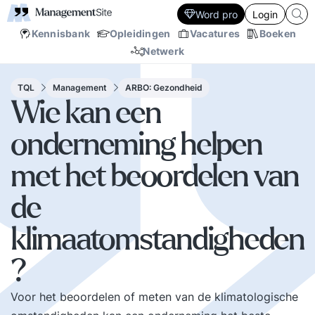
Word pro
Login
Kennisbank
Opleidingen
Vacatures
Boeken
Netwerk
TQL
Management
ARBO: Gezondheid
Wie kan een
onderneming helpen
met het beoordelen van
de
klimaatomstandigheden
?
Voor het beoordelen of meten van de klimatologische