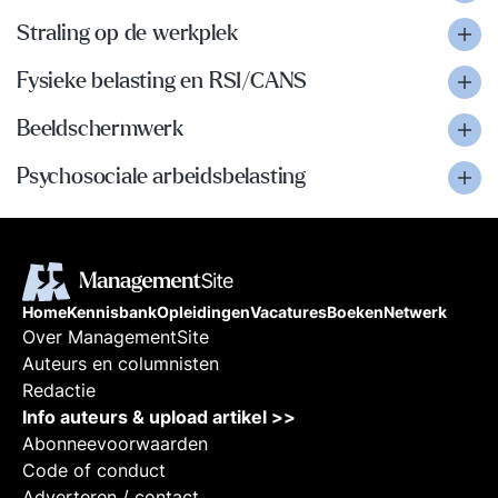
Straling op de werkplek
Fysieke belasting en RSI/CANS
Beeldschermwerk
Psychosociale arbeidsbelasting
Home
Kennisbank
Opleidingen
Vacatures
Boeken
Netwerk
Over ManagementSite
Auteurs en columnisten
Redactie
Info auteurs & upload artikel >>
Abonneevoorwaarden
Code of conduct
Adverteren / contact