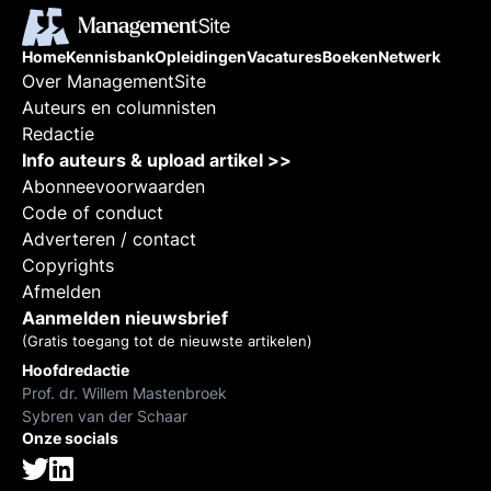
Home
Kennisbank
Opleidingen
Vacatures
Boeken
Netwerk
Over ManagementSite
Auteurs en columnisten
Redactie
Info auteurs & upload artikel >>
Abonneevoorwaarden
Code of conduct
Adverteren / contact
Copyrights
Afmelden
Aanmelden nieuwsbrief
(Gratis toegang tot de nieuwste artikelen)
Hoofdredactie
Prof. dr. Willem Mastenbroek
Sybren van der Schaar
Onze socials