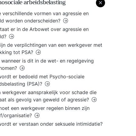
osociale arbeidsbelasting
 verschillende vormen van agressie en
ld worden onderscheiden?
taat er in de Arbowet over agressie en
ld?
ijn de verplichtingen van een werkgever met
kking tot PSA?
 wanneer is dit in de wet- en regelgeving
nomen?
ordt er bedoeld met Psycho-sociale
dsbelasting (PSA)?
n werkgever aansprakelijk voor schade die
aat als gevolg van geweld of agressie?
oet een werkgever regelen binnen zijn
jf/organisatie?
ordt er verstaan onder seksuele intimidatie?