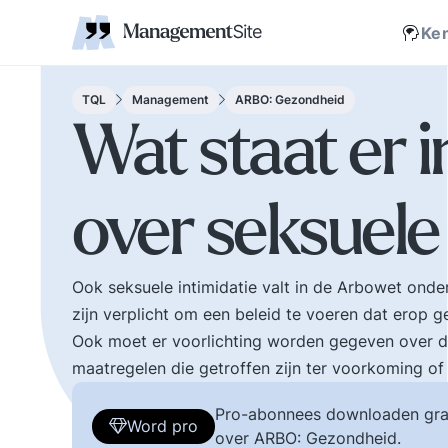
Coaching
Interne 
Financieel management
IT en Business
verantwoordelijkheid
businessmodel.
kleine letters ervoor en er is contact. Zijn webs
jonge leiding geven
Managem
Corporate communicatie
Ethiek, integriteit, moreel kompas
Kritische
Scholing
Non-prof
Disruptie
Kennism
samenwe
Ke
en bestuurlijke wijsheid.
Zelforganisatie 'klein
Ook de belangrijke
binnen groot'. De
bestuurlijke valkuilen
transitie naar een
TQL
Management
ARBO: Gezondheid
zoals: verhuftering,
zelfsturende
Wat staat er 
bestuurlijke drukte,
organisatie. Distributi
organisatierot en het
van zeggenschap en
spel om poen en
verantwoordelijkheid
over seksuele 
prestige. Tips en
naar het laagste nive
ideeen voor goed
in een organisatie wa
bestuur.
een vakkundig besluit
genomen kan worden
Ook seksuele intimidatie valt in de Arbowet onde
zijn verplicht om een beleid te voeren dat erop 
Ook moet er voorlichting worden gegeven over de
maatregelen die getroffen zijn ter voorkoming of
Pro-abonnees downloaden gra
Word pro
over ARBO: Gezondheid.