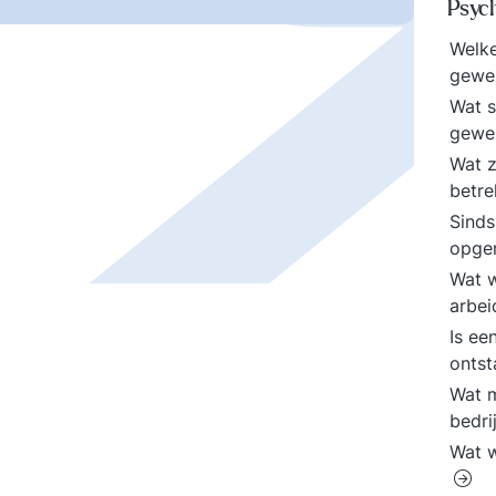
Psych
Welke
gewe
Wat s
gewe
Wat z
betre
Sinds
opge
Wat w
arbei
Is ee
ontst
Wat m
bedri
Wat w