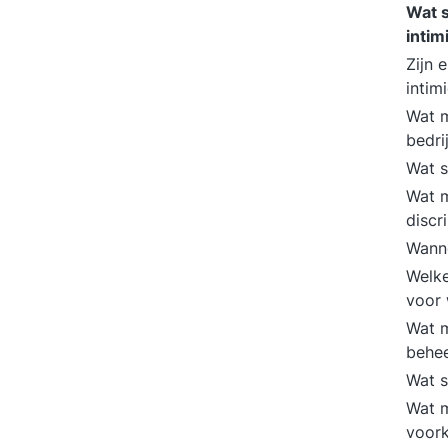
Wat s
intim
Zijn 
intim
Wat m
bedri
Wat s
Wat m
discr
Wanne
Welke
voor
Wat m
behe
Wat s
Wat m
voor