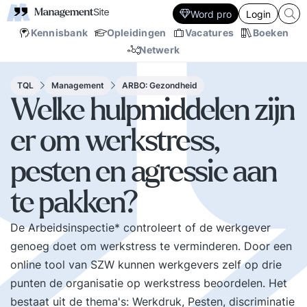
Word pro
Login
Kennisbank
Opleidingen
Vacatures
Boeken
Netwerk
TQL
Management
ARBO: Gezondheid
Welke hulpmiddelen zijn
er om werkstress,
pesten en agressie aan
te pakken?
De Arbeidsinspectie* controleert of de werkgever
genoeg doet om werkstress te verminderen. Door een
online
tool
van SZW kunnen werkgevers zelf op drie
punten de organisatie op werkstress beoordelen. Het
bestaat uit de thema's: Werkdruk, Pesten, discriminatie