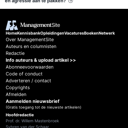
en agressie aan te pakken?
Home
Kennisbank
Opleidingen
Vacatures
Boeken
Netwerk
Over ManagementSite
Auteurs en columnisten
Redactie
Info auteurs & upload artikel >>
Abonneevoorwaarden
Code of conduct
Adverteren / contact
Copyrights
Afmelden
Aanmelden nieuwsbrief
(Gratis toegang tot de nieuwste artikelen)
Hoofdredactie
Prof. dr. Willem Mastenbroek
Sybren van der Schaar