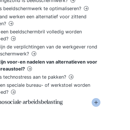
ongezond is beeldschermwerk?
s beeldschermwerk te optimaliseren?
aand werken een alternatief voor zittend
en?
een beeldschermbril volledig worden
oed?
ijn de verplichtingen van de werkgever rond
dschermwerk?
ijn voor-en nadelen van alternatieven voor
ureaustoel?
s technostress aan te pakken?
en speciale bureau- of werkstoel worden
oed?
osociale arbeidsbelasting