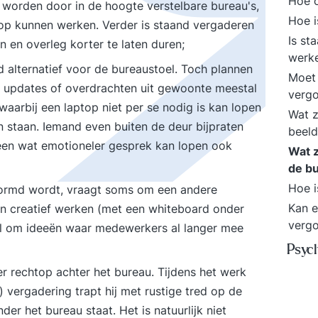
Hoe 
 worden door in de hoogte verstelbare bureau's,
Hoe i
p kunnen werken. Verder is staand vergaderen
Is st
 en overleg korter te laten duren;
werk
d alternatief voor de bureaustoel. Toch plannen
Moet 
 updates of overdrachten uit gewoonte meestal
verg
aarbij een laptop niet per se nodig is kan lopen
Wat z
en staan. Iemand even buiten de deur bijpraten
beel
 een wat emotioneler gesprek kan lopen ook
Wat z
de b
Hoe i
ormd wordt, vraagt soms om een andere
Kan e
n creatief werken (met een whiteboard onder
verg
ol om ideeën waar medewerkers al langer mee
Psych
er rechtop achter het bureau. Tijdens het werk
 vergadering trapt hij met rustige tred op de
er het bureau staat. Het is natuurlijk niet