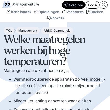
Word pro
Login
Kennisbank
Opleidingen
Vacatures
Boeken
Netwerk
TQL
Management
ARBO: Gezondheid
Welke maatregelen
werken bij hoge
temperaturen?
Maatregelen die u kunt nemen zijn:
Warmteproducerende apparaten zo veel mogelijk
uitzetten of in een aparte ruimte (bijvoorbeeld
computers, ovens)
Minder verlichting aanzetten waar dit kan
Zonwering gebruiken; buitenzonwering is