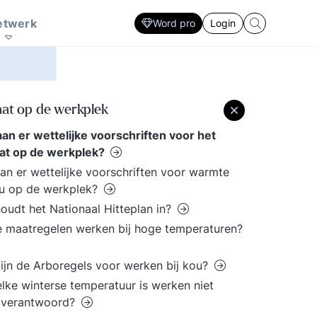
Zorg
Interactie patronen
ersoonlijke
sector. Ontwikkel
en sociale innovatie
marketing prikkel
plan
Strategie ontwikkeling en uitvoering
etwerk
Word pro
Login
fectiviteit. Lastige
Strategisch HRM, De
nderhandelingen, een
rol van de financieel
resentatie voor een
manager. De
ritisch publiek, een
slaagkansen van ICT
ergadering die uit de
projecten? Ieder zijn
aat op de werkplek
and loopt, een
eigen specialisme en
cquisitie gesprek waar
vaardigheden. Volg de
an er wettelijke voorschriften voor het
 tegenop kijkt. Doe
laatste trends voor elke
aat op de werkplek?
w voordeel met de
professional.
an er wettelijke voorschriften voor warmte
andreikingen binnen
ou op de werkplek?
e kennisbank.
oudt het Nationaal Hitteplan in?
 maatregelen werken bij hoge temperaturen?
ijn de Arboregels voor werken bij kou?
elke winterse temperatuur is werken niet
 verantwoord?