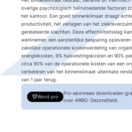
Het binnenklimaat bestaat, behalve uit thermisch c
overige psychologisch beïnvloedende factoren zoals,
het kantoor. Een goed binnenklimaat draagt echte
productiviteit, het verlagen van het ziekteverzui
gerelateerde klachten. Deze effectiviteitsslag ka
werknemer, een aanzienlijke besparing opleveren
zakelijke operationele kostenverdeling van organis
energiekosten, 9% huisvestingskosten en 90% pe
circa 90% van de operationele kosten van een orga
verbeteren van het binnenklimaat uitermate renda
van 1 jaar terug.
Pro-abonnees downloaden gra
Word pro
over ARBO: Gezondheid.