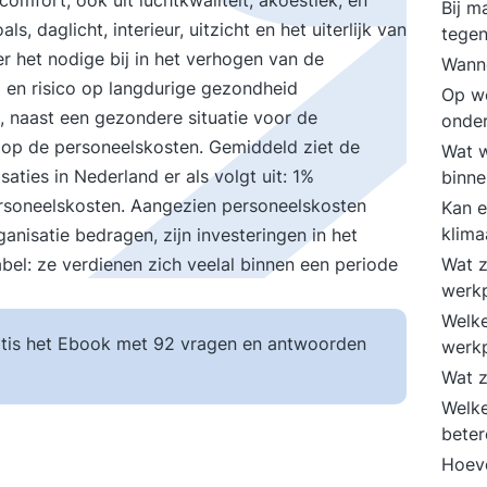
omfort, ook uit luchtkwaliteit, akoestiek, en
Bij m
 daglicht, interieur, uitzicht en het uiterlijk van
tegen
r het nodige bij in het verhogen van de
Wanne
m en risico op langdurige gezondheid
Op we
n, naast een gezondere situatie voor de
onde
 op de personeelskosten. Gemiddeld ziet de
Wat w
aties in Nederland er als volgt uit: 1%
binn
rsoneelskosten. Aangezien personeelskosten
Kan 
klima
nisatie bedragen, zijn investeringen in het
bel: ze verdienen zich veelal binnen een periode
Wat z
werk
Welke
tis het Ebook met 92 vragen en antwoorden
werk
Wat z
Welke
beter
Hoeve