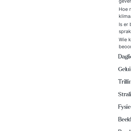
geven
Hoe r
klim
Is er
sprak
Wie k
beoo
Dagli
Gelui
Trill
Stral
Fysi
Beel