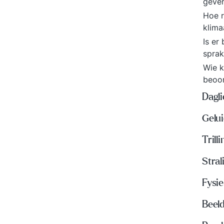
geven
Hoe r
klim
Is er
sprak
Wie k
beoo
Dagli
Gelui
Trill
Stral
Fysi
Beel