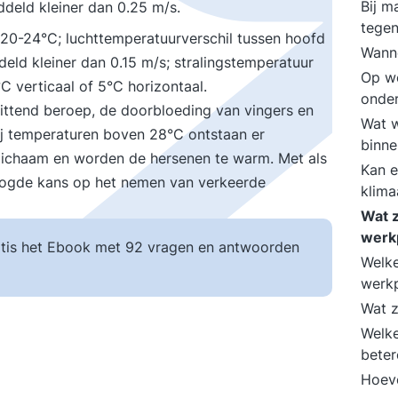
Bij m
deld kleiner dan 0.25 m/s.
tegen
 20-24°C; luchttemperatuurverschil tussen hoofd
Wanne
eld kleiner dan 0.15 m/s; stralingstemperatuur
Op we
C verticaal of 5°C horizontaal.
onde
zittend beroep, de doorbloeding van vingers en
Wat w
ij temperaturen boven 28°C ontstaan er
binn
 lichaam en worden de hersenen te warm. Met als
Kan 
hoogde kans op het nemen van verkeerde
klima
Wat z
werk
tis het Ebook met 92 vragen en antwoorden
Welke
werk
Wat z
Welke
beter
Hoeve