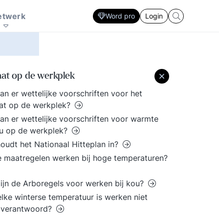
Zorg
Interactie patronen
ersoonlijke
sector. Ontwikkel
en sociale innovatie
marketing prikkel
plan
Strategie ontwikkeling en uitvoering
etwerk
Word pro
Login
fectiviteit. Lastige
Strategisch HRM, De
nderhandelingen, een
rol van de financieel
resentatie voor een
manager. De
ritisch publiek, een
slaagkansen van ICT
ergadering die uit de
projecten? Ieder zijn
aat op de werkplek
and loopt, een
eigen specialisme en
cquisitie gesprek waar
vaardigheden. Volg de
an er wettelijke voorschriften voor het
 tegenop kijkt. Doe
laatste trends voor elke
at op de werkplek?
w voordeel met de
professional.
an er wettelijke voorschriften voor warmte
andreikingen binnen
ou op de werkplek?
e kennisbank.
oudt het Nationaal Hitteplan in?
 maatregelen werken bij hoge temperaturen?
ijn de Arboregels voor werken bij kou?
elke winterse temperatuur is werken niet
 verantwoord?