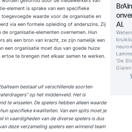
atie worden gevormd door de medewerkers van
BrAIn
atie-element is sprake van een specifieke
onver
e toegevoegde waarde voor de organisatie en
AI.
rd via een formele opleiding of anderszins. Zij
n de organisatie-elementen overnemen. Hun
Weten
bruikb
 als een bron van kracht, ze zijn namelijk een
neurow
van een organisatie moet dus van goede huize
Lammer
n ertoe te brengen met elkaar samen te werken.
‘De Sl
Gianni
balteam bestaat uit verschillende soorten
waterdragers” op het middenveld. Het is
end te wisselen. De spelers hebben alleen waarde
un specifieke kwaliteiten. Van een spits moet je
 in vaardigheden van de diverse spelers is dus
m van deze verzameling spelers een winnend team