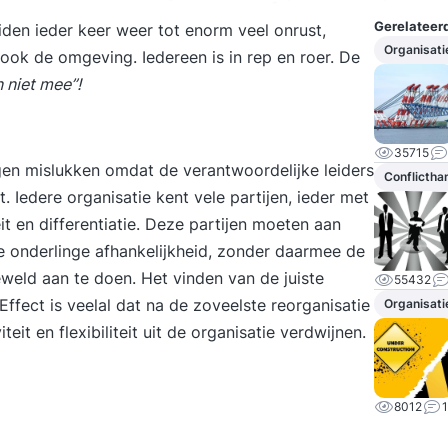
Gerelateerd
den ieder keer weer tot enorm veel onrust,
Organisati
sook de omgeving. Iedereen is in rep en roer. De
 niet mee”!
35715
ngen mislukken omdat de verantwoordelijke leiders
Conflictha
. Iedere organisatie kent vele partijen, ieder met
it en differentiatie. Deze partijen moeten aan
 onderlinge afhankelijkheid, zonder daarmee de
weld aan te doen. Het vinden van de juiste
55432
 Effect is veelal dat na de zoveelste reorganisatie
Organisati
iteit
en flexibiliteit uit de organisatie verdwijnen.
8012