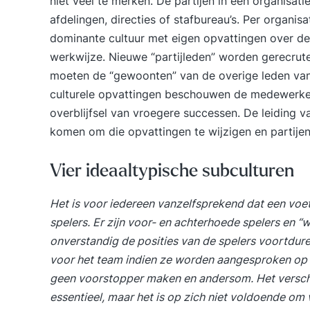
niet veel te merken. De partijen in een organis
afdelingen, directies of stafbureau’s. Per organis
dominante cultuur met eigen opvattingen over d
werkwijze. Nieuwe “partijleden” worden gerecrutee
moeten de “gewoonten” van de overige leden va
culturele opvattingen beschouwen de medewerkers
overblijfsel van vroegere successen. De leiding 
komen om die opvattingen te wijzigen en partije
Vier ideaaltypische subculturen
Het is voor iedereen vanzelfsprekend dat een voet
spelers. Er zijn voor- en achterhoede spelers en “
onverstandig de posities van de spelers voortdur
voor het team indien ze worden aangesproken op h
geen voorstopper maken en andersom. Het verschil
essentieel, maar het is op zich niet voldoende o