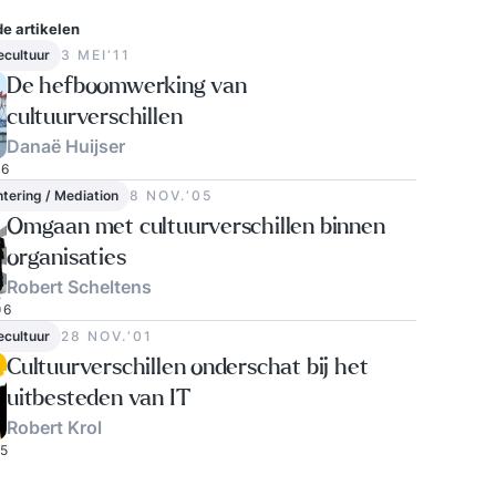
e artikelen
ecultuur
3 MEI‘11
De hefboomwerking van
cultuurverschillen
Danaë Huijser
6
ntering / Mediation
8 NOV.‘05
Omgaan met cultuurverschillen binnen
organisaties
Robert Scheltens
6
ecultuur
28 NOV.‘01
Cultuurverschillen onderschat bij het
uitbesteden van IT
Robert Krol
15