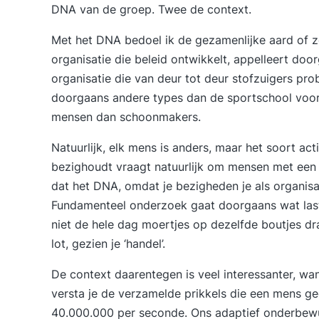
DNA van de groep. Twee de context.
Met het DNA bedoel ik de gezamenlijke aard of zo
organisatie die beleid ontwikkelt, appelleert doo
organisatie die van deur tot deur stofzuigers prob
doorgaans andere types dan de sportschool voor 
mensen dan schoonmakers.
Natuurlijk, elk mens is anders, maar het soort ac
bezighoudt vraagt natuurlijk om mensen met een s
dat het DNA, omdat je bezigheden je als organisa
Fundamenteel onderzoek gaat doorgaans wat last
niet de hele dag moertjes op dezelfde boutjes dra
lot, gezien je ‘handel’.
De context daarentegen is veel interessanter, wa
versta je de verzamelde prikkels die een mens ge
40.000.000 per seconde. Ons adaptief onderbewus