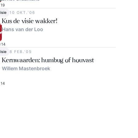
19
isie
10 OKT.‘06
Kus de visie wakker!
Hans van der Loo
14
isie
8 FEB.‘05
Kernwaarden: humbug of houvast
Willem Mastenbroek
14