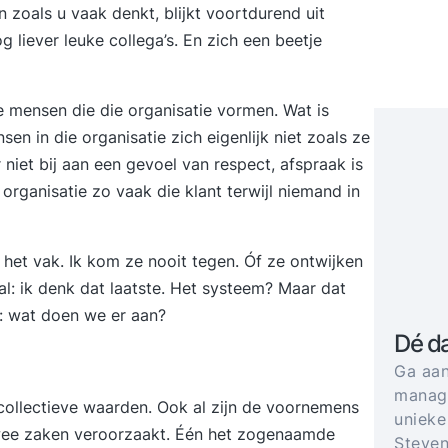
en zoals u vaak denkt, blijkt voortdurend uit
 liever leuke collega’s. En zich een beetje
 de mensen die die organisatie vormen. Wat is
n in die organisatie zich eigenlijk niet zoals ze
r
niet bij aan een gevoel van respect, afspraak is
ganisatie zo vaak die klant terwijl niemand in
in het vak. Ik kom ze nooit tegen. Óf ze ontwijken
 al: ik denk dat laatste. Het systeem? Maar dat
r: wat doen we er aan?
Dé d
Ga aan
manage
collectieve waarden. Ook al zijn de voornemens
unieke
wee zaken veroorzaakt. Één het zogenaamde
Steven