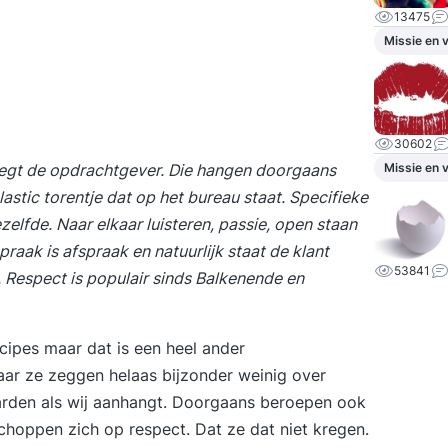
13475
Missie en v
30602
zegt de opdrachtgever. Die hangen doorgaans
Missie en v
astic torentje dat op het bureau staat. Specifieke
zelfde. Naar elkaar luisteren, passie, open staan
aak is afspraak en natuurlijk staat de klant
53841
. Respect is populair sinds Balkenende en
cipes maar dat is een heel ander
Maar ze zeggen helaas bijzonder weinig over
arden als wij aanhangt. Doorgaans beroepen ook
choppen zich op respect. Dat ze dat niet kregen.