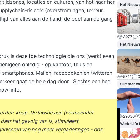
e tijdzones, locaties en culturen, van hot naar her
Het Nieuw
upplychain-risico's (overstromingen, terreur,
altijd van alles aan de hand; de boel aan de gang
3977
Het Nieuw
uk is dezelfde technologie die ons (werk)leven
menigeen onledig - op kantoor, thuis en
 smartphones. Mailen, facebooken en twitteren
5311
erkeer gaat de hele dag door. Slechts een heel
Slimmer w
now-info.
woorden-knop. De lawine aan (vermeende)
29036
 daar het gevolg van is, stimuleert
Work-Life 
ganiseren van nóg meer vergaderingen - ook