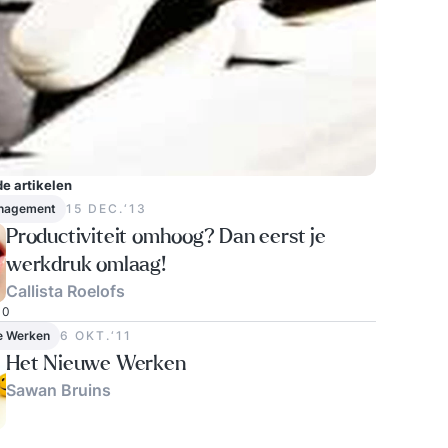
e artikelen
nagement
15 DEC.‘13
Productiviteit omhoog? Dan eerst je
werkdruk omlaag!
Callista Roelofs
0
e Werken
6 OKT.‘11
Het Nieuwe Werken
Sawan Bruins