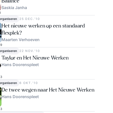
Balance
Saskia Janha
1
 organiseren
25 DEC.‘10
Het nieuwe werken op een standaard
flexplek?
Maarten Verhoeven
9
 organiseren
22 NOV.‘10
Taylor en Het Nieuwe Werken
Hans Doorenspleet
3
 organiseren
6 OKT.‘10
De twee wegen naar Het Nieuwe Werken
Hans Doorenspleet
3