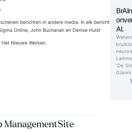
n
BrAIn
onver
chenen berichten in andere media. In elk bericht
AI.
Sigma Online
, John Buchanan en
Denise Hulst
Weten
j
Het Nieuwe Werken
.
bruikb
neurow
Lammer
‘De Sl
Gianni
op ManagementSite