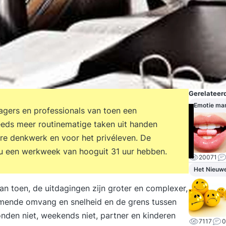
Gerelateerd
Emotie ma
agers en professionals van toen een
eeds meer routinematige taken uit handen
ere denkwerk en voor het privéleven. De
u een werkweek van hooguit 31 uur hebben.
20071
Het Nieuw
an toen, de uitdagingen zijn groter en complexer,
mende omvang en snelheid en de grens tussen
vonden niet, weekends niet, partner en kinderen
7117
0