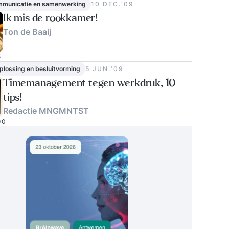
ommunicatie en samenwerking
10 DEC.‘09
Ik mis de rookkamer!
Ton de Baaij
5
lossing en besluitvorming
5 JUN.‘09
Timemanagement tegen werkdruk, 10
tips!
Redactie MNGMNTST
0