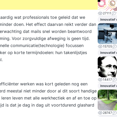
27111
 aardig wat professionals toe geleid dat we
Innovatief
inder doen. Het effect daarvan reikt verder dan
e verwachting dat mails snel worden beantwoord
ming. Voor zorgvuldige afweging is geen tijd.
elle communicatie(technologie) focussen
15705
er op korte termijndoelen: hun takenlijstjes
Innovatief
l.
14417
ficiënter werken was kort geleden nog een
Innovatief
werd meestal niet minder door al dit soort handige
leren leven met alle werkhectiek en af en toe op
jd is dat je dag in dag uit voortdurend glashard
28747