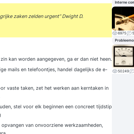
Interne c
grijke zaken zelden urgent’’ Dwight D.
6975
Probleemop
n zin kan worden aangegeven, ga er dan niet heen.
 mails en telefoontjes, handel dagelijks de e-
50249
or vaste taken, zet het werken aan kerntaken in
.
den, stel voor elk beginnen een concreet tijdstip
g
t opvangen van onvoorziene werkzaamheden,
era