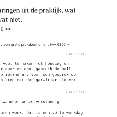
aringen uit de praktijk, wat
at niet.
EE >>
ngt u een gratis pro-abonnement twv €200,--
7 MRT.‘11
k veel te maken met houding en
ar daar op aan, gebruik de mail
op iemand af, voer een gesprek op
en stop met dat getwitter. Levert
7 MRT.‘11
h wanneer we ze verstandig
-uren week. Dat is een volle werkdag