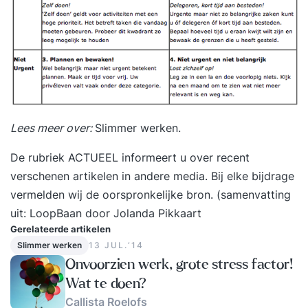
oplossen in/met hun Linux-gebaseerde
infrastructuur. Voorkennis : Linux Infrastructure of
vergelijkbare kennis is vereist. Werkervaring met
een Linux gebaseerde infrastructuur is een pré.
Onderwerpen : - Netwerktheorie: de TCP/IP
stack, protocollen en opbouw - Linux
netwerkconfiguratie - Tools voor het testen van
Lees meer over:
Slimmer werken
.
het netwerk en netwerkservices - Packet capture
met `tcpdump` en analyse met Wireshark -
De rubriek ACTUEEL informeert u over recent
Firewall - Logfiles
verschenen artikelen in andere media. Bij elke bijdrage
vermelden wij de oorspronkelijke bron. (samenvatting
uit:
LoopBaan
door Jolanda Pikkaart
Gerelateerde artikelen
Slimmer werken
13 JUL.‘14
Onvoorzien werk, grote stress factor!
Wat te doen?
Callista Roelofs