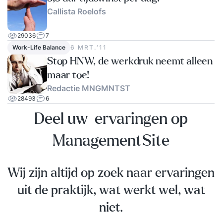
Callista Roelofs
29036
7
Work-Life Balance
6 MRT.‘11
Stop HNW, de werkdruk neemt alleen
maar toe!
Redactie MNGMNTST
28493
6
Deel uw ervaringen op
ManagementSite
Wij zijn altijd op zoek naar ervaringen
uit de praktijk, wat werkt wel, wat
niet.