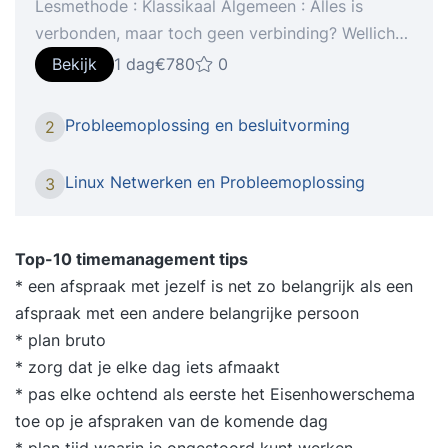
Lesmethode : Klassikaal Algemeen : Alles is
verbonden, maar toch geen verbinding? Wellicht
gaat er onderweg iets mis met het
Bekijk
1 dag
€780
0
netwerkverkeer. Netwerkverbindingen worden in
tijden van virtualisatie, containers, cloud en
Probleemoplossing en besluitvorming
2
Internet of Things niet bepaald eenvoudiger. En
wat doe je wanneer het netwerk niet werkt zoals
Linux Netwerken en Probleemoplossing
3
verwacht? Tijd om te onderzoeken waar het
netwerkverkeer naartoe wil, waar het
daadwerkelijk heen gaat, of waar het tegenaan
Top-10 timemanagement tips
loopt. In deze cursus bespreken we hoe een IP-
* een afspraak met jezelf is net zo belangrijk als een
netwerk in elkaar zit, hoe applicaties verbinding
afspraak met een andere belangrijke persoon
maken en hoe je op Linux de configuratie en
* plan bruto
diagnose uitvoert. We gaan problemen met het
* zorg dat je elke dag iets afmaakt
opzetten van verbindingen hands-on aanpakken
* pas elke ochtend als eerste het Eisenhowerschema
door systematisch de route van het
toe op je afspraken van de komende dag
netwerkverkeer te volgen. Je leert