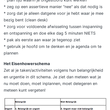
* plan tijd waarin je ongestoord kunt werken
netwerkverkeer op te vangen, te filteren en te
* zeg op een assertieve manier "nee" als dat nodig is
analyseren waar het vandaan komt en waar het
* zorg dat je alleen datgene voor je hebt waar je mee
naartoe gaat. Dit verkeer kun je vervolgens
bezig bent (clean desk)
opslaan in een capture-bestand om later met
* zorg voor voldoende afwisseling tussen inspanning
gespecialiseerde tools te analyseren. Zo krijg je
en ontspanning en doe elke dag 5 minuten NIETS
dieper inzicht in wat er precies in een
* pak als eerste aan waar je tegenop ziet
netwerkdatapakket gebeurt en wat er onderweg
* gebruik je hoofd om te denken en je agenda om te
mis kan gaan. Doel : Na deze cursus: #Is je kennis
plannen
van IP-netwerken en Linux-netwerkconfiguratie
Het Eisenhowerschema
opgefrist. #Heb je ervaring opgedaan met
Zet al je taken/activiteiten volgens hun belangrijkheid
veelgebruikte tools om netwerkproblemen
en urgentie in dit schema. Je ziet dan meteen wat je
inzichtelijk te maken. #Ben je in staat om
nu moet doen, moet inplannen, moet delegeren en
netwerkproblemen gericht en systematisch op te
meteen kunt vergeten!
lossen. Doelgroep : DevOps engineers,
netwerkbeheerders en systeembeheerders die
gericht netwerkproblemen willen analyseren en