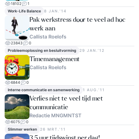
18102
1
Work-Life Balance
8 JAN.‘14
Pak werkstress door te veel ad hoc
werk aan
Callista Roelofs
23843
0
Probleemoplossing en besluitvorming
29 JAN.‘12
Timemanagement
Callista Roelofs
6844
0
Interne communicatie en samenwerking
1 AUG.‘11
Verlies niet te veel tijd met
communicatie
Redactie MNGMNTST
6075
0
Slimmer werken
26 MRT.‘11
3,5 uur tijdswinst per dag!