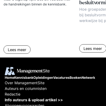
besluitvorm
de handreikingen binnen de kennisbank.
Hoe groepsden
bij besluitvor
werkwijze bij 
en besluitvorm
Succesfactoren
voorbeelden e
probleemoplos
Lees meer
besluitvorming t
Lees meer
zijn de trends
modellen ontst
Home
Kennisbank
Opleidingen
Vacatures
Boeken
Netwerk
Over ManagementSite
Auteurs en columnisten
Redactie
Info auteurs & upload artikel >>
Abonneevoorwaarden