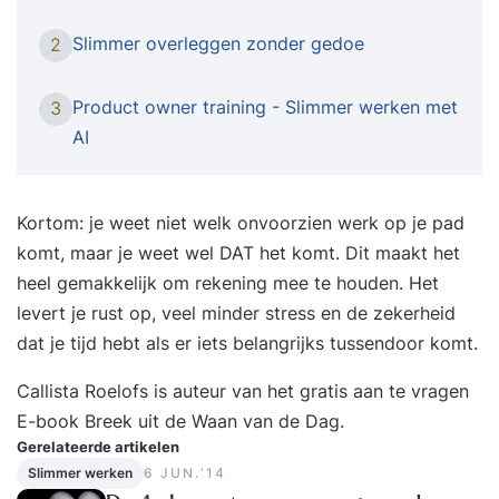
theorieën, maar een interactieve doe-dag waarin
je AI-tools meteen in de vingers krijgt. AI
Slimmer overleggen zonder gedoe
2
verandert razendsnel hoe we werken. Tools
als ChatGPT, Copilot en Gemini zijn niet langer
Product owner training - Slimmer werken met
3
een gimmick, maar serieuze assistenten die je
AI
werk sneller, slimmer en beter maken, mits je
weet hoe je ze inzet. Zo maak je je werk slimmer,
sneller en doelgerichter. Geen losse tips, maar
Kortom: je weet niet welk onvoorzien werk op je pad
direct toepasbare technieken die je werk lichter
komt, maar je weet wel DAT het komt. Dit maakt het
maken, je creativiteit versterken en je
heel gemakkelijk om rekening mee te houden. Het
productiviteit verhogen. Dat is precies wat wij je
levert je rust op, veel minder stress en de zekerheid
leren tijdens deze cursus: hoe je AI praktisch in je
dat je tijd hebt als er iets belangrijks tussendoor komt.
eigen werk toepast. Je leert hoe je AI slim inzet
Callista Roelofs is auteur van het gratis aan te vragen
voor overzicht, structuur, inspiratie en tijdwinst.
E-book
Breek uit de Waan van de Dag
.
En we zorgen dat je dit verantwoord en veilig
Gerelateerde artikelen
doet, mét oog voor privacy en ethiek. We werken
Slimmer werken
6 JUN.‘14
in kleine groepen zodat er volop ruimte is voor