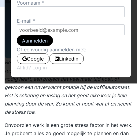
Voornaam
E-mail
Aanmelden
Of eenvoudig aanmelden met:
Google
Linkedin
Ben je net lekker aan het werk, komt er weer iets
Al lid?
Log in
tussendoor. Een spoedklus, een collega die je hulp
nodig heeft, een project dat veel meer tijd kost, of
gewoon een onverwacht praatje bij de koffieautomaat.
Het is schering en inslag en het gooit elke keer je hele
planning door de war. Zo komt er nooit wat af en neemt
de stress toe.
Onvoorzien werk is een grote stress factor in het werk.
Je probeert alles zo goed mogelijk te plannen en dan