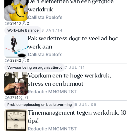
De 4 elementen van een gezonde
persoonlijke begeleiding. Je oefent met je eigen
werkdruk
laptop en casussen, zodat alles wat je leert direct
Callista Roelofs
aansluit op jouw werk. Daarnaast ontvang je
21440
2
feedback en tips op maat, én stel je jouw eigen
Work-Life Balance
8 JAN.‘14
AI-stappenplan op, zodat je de volgende
Pak werkstress door te veel ad hoc
werkdag meteen verschil merkt.
werk aan
Callista Roelofs
23842
0
Verwaarlozing en organisatierot
7 JUL.‘11
Voorkom een te hoge werkdruk,
stress en een burnout
Redactie MNGMNTST
27149
1
Probleemoplossing en besluitvorming
5 JUN.‘09
Timemanagement tegen werkdruk, 10
tips!
Redactie MNGMNTST