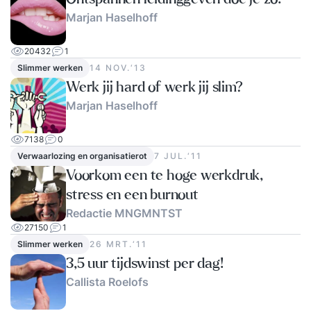
Marjan Haselhoff
20432
1
Slimmer werken
14 NOV.‘13
Werk jij hard of werk jij slim?
Marjan Haselhoff
7138
0
Verwaarlozing en organisatierot
7 JUL.‘11
Voorkom een te hoge werkdruk,
stress en een burnout
Redactie MNGMNTST
27150
1
Slimmer werken
26 MRT.‘11
3,5 uur tijdswinst per dag!
Callista Roelofs