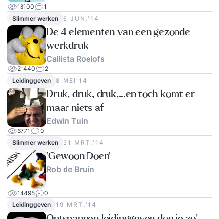
18100
1
Slimmer werken
6 JUN.‘14
De 4 elementen van een gezonde
werkdruk
Callista Roelofs
21440
2
Leidinggeven
8 MEI‘14
Druk, druk, druk,...en toch komt er
maar niets af
Edwin Tuin
6771
0
Slimmer werken
31 MRT.‘14
'Gewoon Doen'
Rob de Bruin
14495
0
Leidinggeven
19 MRT.‘14
Ontspannen leidinggeven doe je zo!