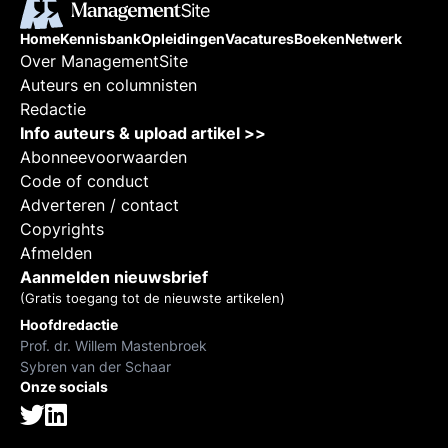
Home
Kennisbank
Opleidingen
Vacatures
Boeken
Netwerk
Over ManagementSite
Auteurs en columnisten
Redactie
Info auteurs & upload artikel >>
Abonneevoorwaarden
Code of conduct
Adverteren / contact
Copyrights
Afmelden
Aanmelden nieuwsbrief
(Gratis toegang tot de nieuwste artikelen)
Hoofdredactie
Prof. dr. Willem Mastenbroek
Sybren van der Schaar
Onze socials