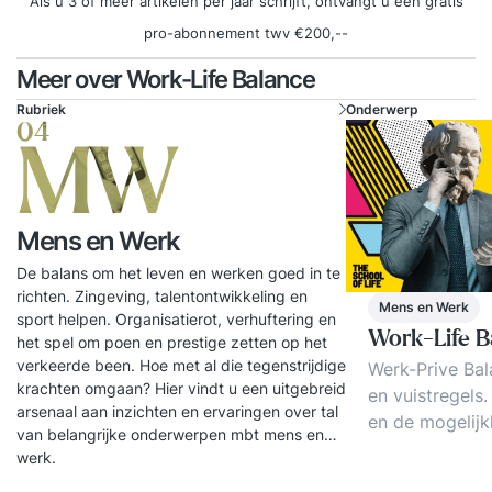
Als u 3 of meer artikelen per jaar schrijft, ontvangt u een gratis
pro-abonnement twv €200,--
Meer over Work-Life Balance
Rubriek
Onderwerp
04
MW
Mens en Werk
De balans om het leven en werken goed in te
richten. Zingeving, talentontwikkeling en
Mens en Werk
sport helpen. Organisatierot, verhuftering en
Work-Life B
het spel om poen en prestige zetten op het
verkeerde been. Hoe met al die tegenstrijdige
Werk-Prive Bal
krachten omgaan? Hier vindt u een uitgebreid
en vuistregels.
arsenaal aan inzichten en ervaringen over tal
en de mogelijk
van belangrijke onderwerpen mbt mens en
ideeen en erva
werk.
betere werk-pr