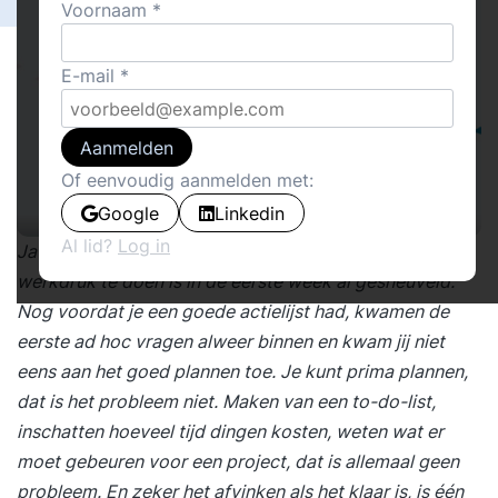
Voornaam
E-mail
Aanmelden
Of eenvoudig aanmelden met:
Google
Linkedin
Al lid?
Log in
Ja hoor. Het goede voornemen om nu echt iets aan je
werkdruk te doen is in de eerste week al gesneuveld.
Nog voordat je een goede actielijst had, kwamen de
eerste ad hoc vragen alweer binnen en kwam jij niet
eens aan het goed plannen toe. Je kunt prima plannen,
dat is het probleem niet. Maken van een to-do-list,
inschatten hoeveel tijd dingen kosten, weten wat er
moet gebeuren voor een project, dat is allemaal geen
probleem. En zeker het afvinken als het klaar is, is één