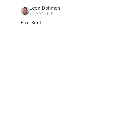
Leon Dohmen
PRO-LID
Hoi Bert,
Een digitale assistent inzetten bij een o
een interessante en heel andere dynamiek.
ben heel benieuwd naar je bevindingen.
https://www.managementsite.nl/innovatiefo
een-digitale-vergaderassistent-aan-tafel
Home
Kennisbank
Opleidingen
Over ManagementSite
Auteurs en columnisten
Redactie
Info auteurs & upload arti