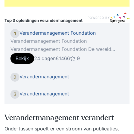
POWERED BY
Top 3 opleidingen
verandermanagement
Verandermanagement Foundation
1
Verandermanagement Foundation
Verandermanagement Foundation De wereld
verandert voortdurend. Organisaties moeten
Bekijk
24 dagen
€1466
9
steeds sneller op deze veranderingen kunnen
inspelen. Dit vereist niet alleen een uitstekend
Verandermanagement
2
projectmanagement, maar vraagt ook aandacht
voor change management, oftewel
Verandermanagement
3
verandermanagement. projectmanagers,
managers en directieleden vragen zich vaak af:
‘Hoe krijg ik mijn mensen mee?’ Deze
Verandermanagement verandert
Verandermanagement Foundation training gaat in
Ondertussen spoelt er een stroom van publicaties,
op de belangrijkste modellen, richtlijnen en