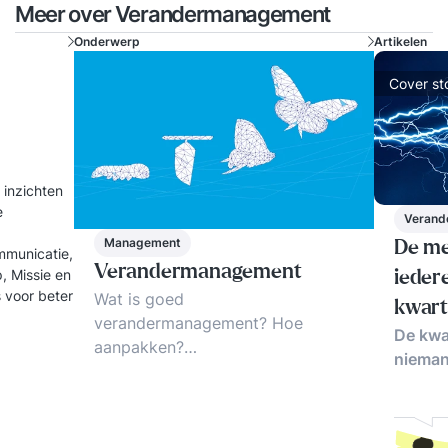
Meer over Verandermanagement
Onderwerp
Artikelen
Cover st
 inzichten
e
Verand
Management
De mee
mmunicatie,
Verandermanagement
, Missie en
ieder
Wat is goed
kwart
verandermanagement? Hoe
De kwa
aanpakken?
nieman
Verandermanagement naar de lijn!
De 3 succes-principes.
Voorbeelden, tips en trends