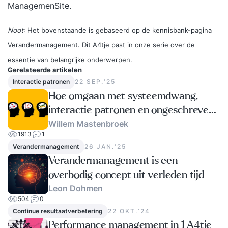
ManagemenSite.
Noot
: Het bovenstaande is gebaseerd op de kennisbank-pagina
Verandermanagement
. Dit A4tje past in onze serie over de
essentie van belangrijke onderwerpen.
Gerelateerde artikelen
Interactie patronen
22 SEP.‘25
Hoe omgaan met systeemdwang,
interactie patronen en ongeschreven
Willem Mastenbroek
regels
1913
1
Verandermanagement
26 JAN.‘25
Verandermanagement is een
overbodig concept uit verleden tijd
Leon Dohmen
504
0
Continue resultaatverbetering
22 OKT.‘24
Performance management in 1 A4tje