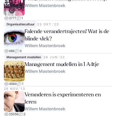
Willem Mastenbroek
2777
1
Organisatiecultuur
23 OKT.‘23
Falende verandertrajecten! Wat is de
blinde vlek?
Willem Mastenbroek
686
0
Management modellen
28 JUN.‘22
Management modellen in 1 A4tje
Willem Mastenbroek
4664
1
26 NOV.‘13
Veranderen is experimenteren en
leren
Willem Mastenbroek
25056
2