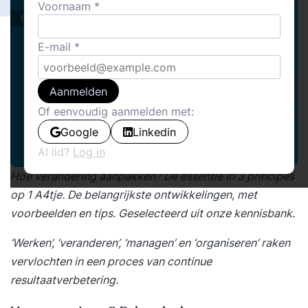
Voornaam
Columns
E-mail
Aanmelden
Of eenvoudig aanmelden met:
Google
Linkedin
Al lid?
Log in
Hoe verandering aanpakken? De essentie in 3 principes
op 1 A4tje. De belangrijkste ontwikkelingen, met
voorbeelden en tips. Geselecteerd uit onze
kennisbank
.
‘Werken’, ‘veranderen’, ‘managen’ en ‘organiseren’ raken
vervlochten in een proces van continue
resultaatverbetering.