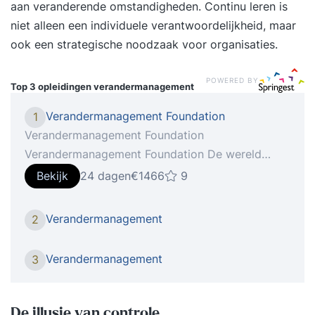
aan veranderende omstandigheden. Continu leren is
niet alleen een individuele verantwoordelijkheid, maar
ook een strategische noodzaak voor organisaties.
POWERED BY
Top 3 opleidingen
verandermanagement
Verandermanagement Foundation
1
Verandermanagement Foundation
Verandermanagement Foundation De wereld
verandert voortdurend. Organisaties moeten
Bekijk
24 dagen
€1466
9
steeds sneller op deze veranderingen kunnen
inspelen. Dit vereist niet alleen een uitstekend
Verandermanagement
2
projectmanagement, maar vraagt ook aandacht
voor change management, oftewel
Verandermanagement
3
verandermanagement. projectmanagers,
managers en directieleden vragen zich vaak af:
‘Hoe krijg ik mijn mensen mee?’ Deze
De illusie van controle