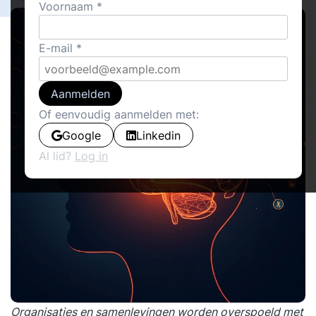
Voornaam
E-mail
Aanmelden
Of eenvoudig aanmelden met:
Google
Linkedin
Al lid?
Log in
Organisaties en samenlevingen worden overspoeld met