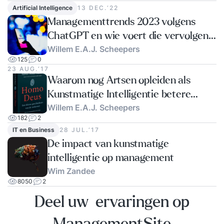
Artificial Intelligence
13 DEC.‘22
Managementtrends 2023 volgens
ChatGPT en wie voert die vervolgens
Willem E.A.J. Scheepers
uit: een Manager of AI?
125
0
23 AUG.‘17
Waarom nog Artsen opleiden als
Kunstmatige Intelligentie betere
Willem E.A.J. Scheepers
diagnoses stelt?
182
2
IT en Business
28 JUL.‘17
De impact van kunstmatige
intelligentie op management
Wim Zandee
8050
2
Deel uw ervaringen op