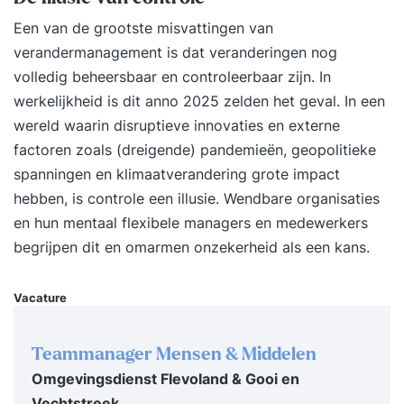
Verandermanagement Foundation training gaat in
Een van de grootste misvattingen van
op de belangrijkste modellen, richtlijnen en
verandermanagement is dat veranderingen nog
principes op het gebied van
volledig beheersbaar en controleerbaar zijn. In
verandermanagement. In deze training ga je aan
werkelijkheid is dit anno 2025 zelden het geval. In een
de slag met je eigen casus en die van de
wereld waarin disruptieve innovaties en externe
medecursisten. Een flinke dosis praktijk dus en
factoren zoals (dreigende) pandemieën, geopolitieke
oefeningen die je de volgende dag al in de
spanningen en klimaatverandering grote impact
praktijk kunt brengen! Als onderdeel van de
hebben, is controle een illusie. Wendbare organisaties
training kun je bovendien het Change
en hun mentaal flexibele managers en medewerkers
Management v3 Foundation examen afleggen en
begrijpen dit en omarmen onzekerheid als een kans.
een internationaal erkend certificaat behalen.
Voor wie? Je bent werkzaam als directielid,
Vacature
programmamanager, projectmanager,
operationeel manager, portfoliomanager,
verandermanager, change agent, coach of
Teammanager Mensen & Middelen
adviseur in verandertrajecten. Er zijn geen
Omgevingsdienst Flevoland & Gooi en
specifieke certificaten nodig als voorkennis.
Vechtstreek