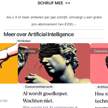
SCHRIJF MEE >>
Als u 3 of meer artikelen per jaar schrijft, ontvangt u een gratis
pro-abonnement twv €200,--
Meer over Artificial Intelligence
Artikelen
Columns
Columns
Concurrentiekracht
Artifici
AI wordt goedkoper.
Hoe s
erde
Wachten niet.
techn
Wie wacht tot AI volwassen is,