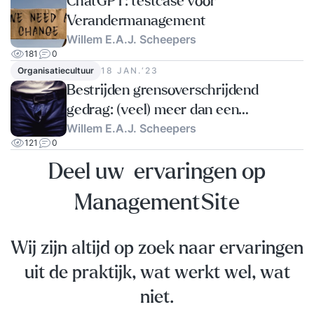
ChatGPT: testcase voor
Verandermanagement
Willem E.A.J. Scheepers
181
0
Organisatiecultuur
18 JAN.‘23
Bestrijden grensoverschrijdend
gedrag: (veel) meer dan een
Willem E.A.J. Scheepers
cultuurverandering. (nu ook met
121
0
chatbot!)
Deel uw ervaringen op
ManagementSite
Wij zijn altijd op zoek naar ervaringen
uit de praktijk, wat werkt wel, wat
niet.