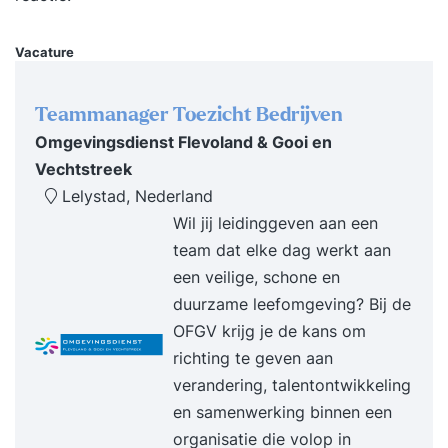
Prompten – hoe formuleer je effectieve
opdrachten voor AI-tools voor betrouwbare en
Vacature
bruikbare output? AI in de salarispraktijk –
praktische toepassingen voor
Teammanager Toezicht Bedrijven
salarisprofessionals, zoals data-analyse,
Omgevingsdienst Flevoland & Gooi en
foutcontrole, rapportages en automatisering van
Vechtstreek
repetitieve taken. 2Xplain AI-assistent en CAO-
Lelystad, Nederland
assistent – wat kun je ermee en hoe pas je ze
Wil jij leidinggeven aan een
eenvoudig toe in je werk? Introductie AI-agents –
team dat elke dag werkt aan
wat zijn het en welke rol gaan ze spelen in de
een veilige, schone en
toekomst van jouw vakgebied? Meer informatie
duurzame leefomgeving? Bij de
Je leert hoe je effectieve prompts formuleert -
OFGV krijg je de kans om
duidelijke opdrachten die zorgen dat AI-tools
richting te geven aan
doen wat... meer op onze website
verandering, talentontwikkeling
en samenwerking binnen een
organisatie die volop in