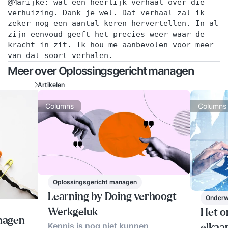
@Marijke: wat een heerlijk verhaal over die
verhuizing. Dank je wel. Dat verhaal zal ik
zeker nog een aantal keren hervertellen. In al
zijn eenvoud geeft het precies weer waar de
kracht in zit. Ik hou me aanbevolen voor meer
van dat soort verhalen.
Meer over Oplossingsgericht managen
Artikelen
Columns
Columns
Oplossingsgericht managen
Learning by Doing verhoogt
Onderw
Werkgeluk
Het o
nagen
Kennis is nog niet kunnen