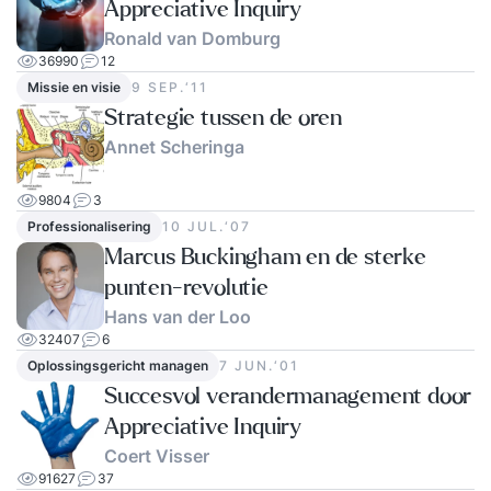
Appreciative Inquiry
Ronald van Domburg
36990
12
Missie en visie
9 SEP.‘11
Strategie tussen de oren
Annet Scheringa
9804
3
Professionalisering
10 JUL.‘07
Marcus Buckingham en de sterke
punten-revolutie
Hans van der Loo
32407
6
Oplossingsgericht managen
7 JUN.‘01
Succesvol verandermanagement door
Appreciative Inquiry
Coert Visser
91627
37