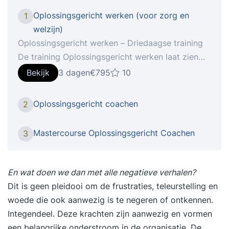
Oplossingsgericht werken (voor zorg en
1
welzijn)
Oplossingsgericht werken – Driedaagse training
De training Oplossingsgericht werken laat zien
dat werken met cliënten, collega’s en andere
Bekijk
3 dagen
€795
10
mensen om je heen vaak beter, sneller en ook
leuker kan. Je helpt hen om de aandacht te
Oplossingsgericht coachen
2
richten op de sterke kanten en hulpbronnen die
ze bezitten en kunnen inzetten om hun
Mastercourse Oplossingsgericht Coachen
3
toekomstbeeld werkelijkheid te laten worden.
Oplossingsgericht werken komt van de
oplossingsgerichte therapie en is de
En wat doen we dan met alle negatieve verhalen?
pragmatische toepassing van een aantal
Dit is geen pleidooi om de frustraties, teleurstelling en
principes, die wellicht het beste te omschrijven is
woede die ook aanwezig is te negeren of ontkennen.
als het vinden van de meest directe weg naar wat
Integendeel. Deze krachten zijn aanwezig en vormen
werkt. Dat kan voor iedereen anders zijn.
een belangrijke onderstroom in de organisatie. De