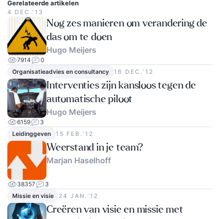
Gerelateerde artikelen
4 DEC.‘13
Nog zes manieren om verandering de
das om te doen
Hugo Meijers
7914
0
Organisatieadvies en consultancy
16 DEC.‘12
Interventies zijn kansloos tegen de
automatische piloot
Hugo Meijers
6159
3
Leidinggeven
15 FEB.‘12
Weerstand in je team?
Marjan Haselhoff
38357
3
Missie en visie
24 JAN.‘12
Creëren van visie en missie met