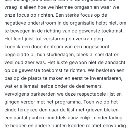
Oplossingsgericht werken kan worden
vraag is alleen hoe we hiermee omgaan en waar we
beschouwd als een vorm van cognitieve
onze focus op richten. Een sterke focus op de
gedragstherapie, waarbij de focus niet ligt op de
negatieve onderstroom in de organisatie helpt niet, om
reductie of het verdwijnen van ongewenst
te bewegen in de richting van de gewenste toekomst.
(probleem)gedrag, maar op de toename van
Het leidt juist tot verstarring en verkramping.
gewenst gedrag. Het gaat hierbij om het gebruik
Toen ik een docententeam van een hogeschool
van oplossingstaal en de nuances in taalgebruik.
begeleidde bij hun studiedagen, bleek al snel dat er
De toepassing hiervan ga je leren in deze
veel oud zeer was. Het lukte gewoon niet de aandacht
driedaagse training.
op de gewenste toekomst te richten. We besloten een
pas op de plaats te maken en eerst te inventariseren,
wat er allemaal leefde onder de deelnemers.
Vervolgens parkeerden we deze respectabele lijst en
gingen verder met het programma. Toen we op het
einde terugkeerden naar de lijst met grieven bleken
een aantal punten inmiddels aanzienlijk minder lading
te hebben en andere punten konden relatief eenvoudig