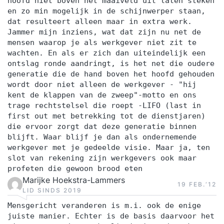
hoofd niet boven het maaiveld uit laten steken
en zo min mogelijk in de schijnwerper staan,
dat resulteert alleen maar in extra werk.
Jammer mijn inziens, wat dat zijn nu net de
mensen waarop je als werkgever niet zit te
wachten. En als er zich dan uiteindelijk een
ontslag ronde aandringt, is het net die oudere
generatie die de hand boven het hoofd gehouden
wordt door niet alleen de werkgever - "hij
kent de klappen van de zweep"-motto en ons
trage rechtstelsel die roept -LIFO (last in
first out met betrekking tot de dienstjaren)
die ervoor zorgt dat deze generatie binnen
blijft. Waar blijf je dan als ondernemende
werkgever met je gedeelde visie. Maar ja, ten
slot van rekening zijn werkgevers ook maar
profeten die gewoon brood eten
Marijke Hoekstra-Lammers
19 FEB.‘12
LID SINDS 2019
Mensgericht veranderen is m.i. ook de enige
juiste manier. Echter is de basis daarvoor het