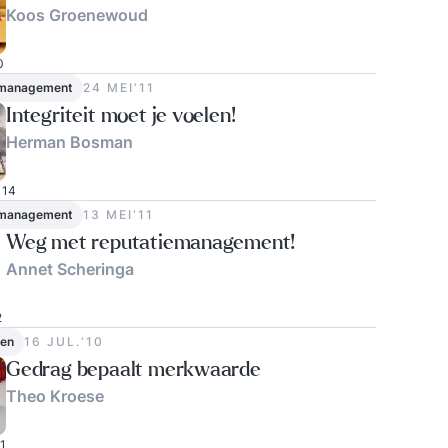
Koos Groenewoud
0
 management
24 MEI‘11
Integriteit moet je voelen!
Herman Bosman
14
 management
13 MEI‘11
Weg met reputatiemanagement!
Annet Scheringa
2
en
16 JUL.‘10
Gedrag bepaalt merkwaarde
Theo Kroese
1