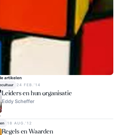
e artikelen
ecultuur
24 FEB.‘14
Leiders en hun organisatie
Eddy Scheffer
0
en
18 AUG.‘12
Regels en Waarden