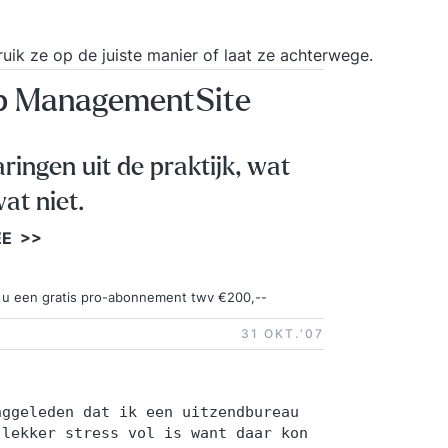
uik ze op de juiste manier of laat ze achterwege.
op ManagementSite
aringen uit de praktijk, wat
at niet.
EE >>
ngt u een gratis pro-abonnement twv €200,--
31 OKT.‘07
nggeleden dat ik een uitzendbureau
 lekker stress vol is want daar kon