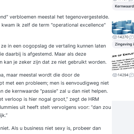
Kernwaard
mend" verbloemen meestal het tegenovergestelde.
 kwam ik zelf de term "operational excellence"
14270
Zingeving 
ze in een oogopslag de vertaling kunnen laten
ie daarbij is afgestemd. Maar als deze
n kan je zeker zijn dat ze niet gebruikt worden.
ma, maar meestal wordt die door de
14294
mpt met een probleem; men is eenvoudigweg niet
n de kernwaarde "passie" zal u dan niet helpen.
et verloop is hier nogal groot,” zegt de HRM
ummies uit heeft stelt vervolgens voor: “dan zou
jk.”
 niet. Als u business niet sexy is, probeer dan