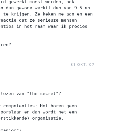
ard gewerkt moest worden, ook
en dan gewone werktijden van 9-5 en
d te krijgen. Ze keken me aan en een
reactie dat ze serieuze mensen
enties in het raam waar ik precies
eren?
31 OKT.‘07
 lezen van "the secret"?
r competenties; Het horen geen
doorslaan en dan wordt het een
erstikkende) organisatie.
 manier"?