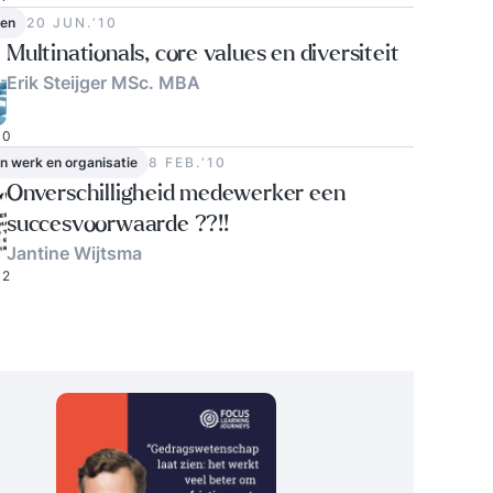
en
20 JUN.‘10
Multinationals, core values en diversiteit
Erik Steijger MSc. MBA
0
in werk en organisatie
8 FEB.‘10
Onverschilligheid medewerker een
succesvoorwaarde ??!!
Jantine Wijtsma
2