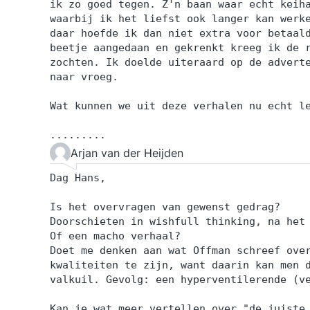
ik zo goed tegen. Z'n baan waar echt keih
waarbij ik het liefst ook langer kan werk
daar hoefde ik dan niet extra voor betaal
beetje aangedaan en gekrenkt kreeg ik de 
zochten. Ik doelde uiteraard op de advert
naar vroeg.
Wat kunnen we uit deze verhalen nu echt l
.........
Arjan van der Heijden
Dag Hans,
Is het overvragen van gewenst gedrag?
Doorschieten in wishfull thinking, na het
Of een macho verhaal?
Doet me denken aan wat Offman schreef ove
kwaliteiten te zijn, want daarin kan men 
valkuil. Gevolg: een hyperventilerende (v
Kan je wat meer vertellen over "de juiste