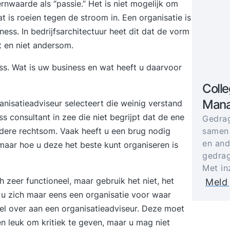
nwaarde als “passie.” Het is niet mogelijk om
at is roeien tegen de stroom in. Een organisatie is
ess. In bedrijfsarchitectuur heet dit dat de vorm
t en niet andersom.
ss. Wat is uw business en wat heeft u daarvoor
Colle
Mana
ganisatieadviseur selecteert die weinig verstand
s consultant in zee die niet begrijpt dat de ene
Gedrag
samen
ndere rechtsom. Vaak heeft u een brug nodig
en and
 maar hoe u deze het beste kunt organiseren is
gedrag
Met in
h zeer functioneel, maar gebruik het niet, het
Meld 
t u zich maar eens een organisatie voor waar
eel over aan een organisatieadviseur. Deze moet
n leuk om kritiek te geven, maar u mag niet