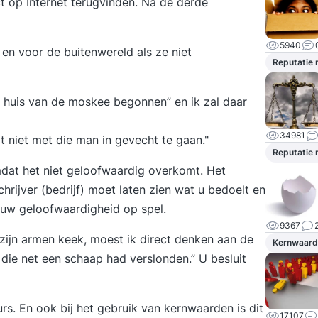
ct op Internet terugvinden. Na de derde
5940
en voor de buitenwereld als ze niet
Reputatie
 het huis van de moskee begonnen” en ik zal daar
34981
t niet met die man in gevecht te gaan."
Reputatie
dat het niet geloofwaardig overkomt. Het
schrijver (bedrijf) moet laten zien wat u bedoelt en
u uw geloofwaardigheid op spel.
9367
r zijn armen keek, moest ik direct denken aan de
Kernwaard
ie net een schaap had verslonden.” U besluit
urs. En ook bij het gebruik van kernwaarden is dit
17107