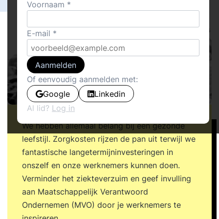
Voornaam
E-mail
Aanmelden
Of eenvoudig aanmelden met:
Google
Linkedin
Al lid?
Log in
We hebben allemaal belang bij een gezonde
leefstijl. Zorgkosten rijzen de pan uit terwijl we
fantastische langetermijninvesteringen in
onszelf en onze werknemers kunnen doen.
Verminder het ziekteverzuim en geef invulling
aan Maatschappelijk Verantwoord
Ondernemen (MVO) door je werknemers te
inspireren.