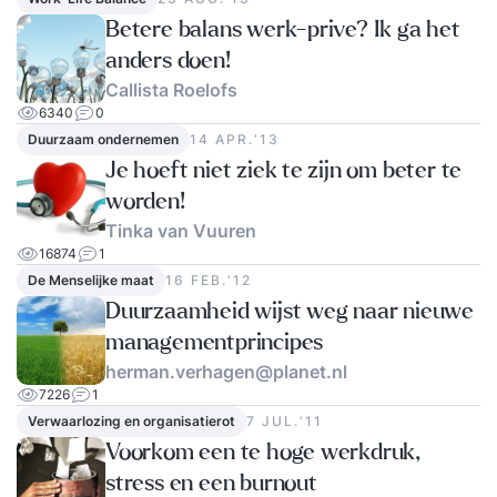
Betere balans werk-prive? Ik ga het
anders doen!
Callista Roelofs
6340
0
Duurzaam ondernemen
14 APR.‘13
Je hoeft niet ziek te zijn om beter te
worden!
Tinka van Vuuren
16874
1
De Menselijke maat
16 FEB.‘12
Duurzaamheid wijst weg naar nieuwe
managementprincipes
herman.verhagen@planet.nl
7226
1
Verwaarlozing en organisatierot
7 JUL.‘11
Voorkom een te hoge werkdruk,
stress en een burnout