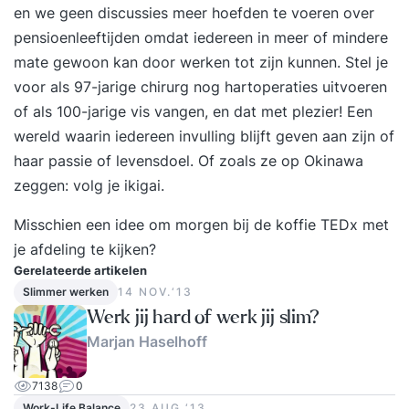
en we geen discussies meer hoefden te voeren over
pensioenleeftijden omdat iedereen in meer of mindere
mate gewoon kan door werken tot zijn kunnen. Stel je
voor als 97-jarige chirurg nog hartoperaties uitvoeren
of als 100-jarige vis vangen, en dat met plezier! Een
wereld waarin iedereen invulling blijft geven aan zijn of
haar passie of levensdoel. Of zoals ze op Okinawa
zeggen: volg je ikigai.
Misschien een idee om morgen bij de koffie TEDx met
je afdeling te kijken?
Gerelateerde artikelen
Slimmer werken
14 NOV.‘13
Werk jij hard of werk jij slim?
Marjan Haselhoff
7138
0
Work-Life Balance
23 AUG.‘13