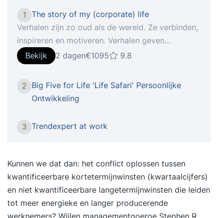
The story of my (corporate) life
1
Verhalen zijn zo oud als de wereld. Ze verbinden,
inspireren en motiveren. Verhalen geven
betekenis, ordenen, zorgen ervoor dat men zich
Bekijk
2 dagen
€1095
9.8
kan identificeren en en dat men zich meer
betrokken voelt. Waar komen we vandaan, waar
Big Five for Life 'Life Safari' Persoonlijke
2
staan we met elkaar en waar gaan we naar toe?
Ontwikkeling
Storytelling kan de visie van jouw bedrijf of
organisatie, de waardes en strategieën betekenis
Trendexpert at work
3
geven, zodat je die met elkaar naar de
buitenwereld toe kunt uitdragen. Bij
Speechcompany leer je hoe je middels
Kunnen we dat dan: het conflict oplossen tussen
Storytelling mensen kunt meenemen op reis in
kwantificeerbare kortetermijnwinsten (kwartaalcijfers)
jouw verhaal, kunt meenemen als er een
en niet kwantificeerbare langetermijnwinsten die leiden
koerswijziging is, kunt meenemen naar een
tot meer energieke en langer producerende
verander cultuur. ‘Om het leven voorwaarts te
werknemers? Wijlen managementgoeroe Stephen R.