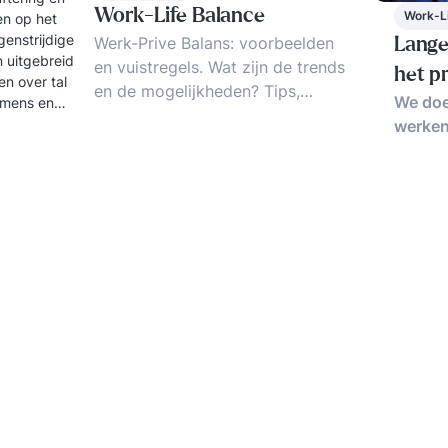
Work-Life Balance
Work-L
en op het
genstrijdige
Werk-Prive Balans: voorbeelden
Lange
 uitgebreid
en vuistregels. Wat zijn de trends
het p
en over tal
en de mogelijkheden? Tips,
We doe
 mens en
ideeen en ervaringen voor een
werken
betere werk-prive balans.