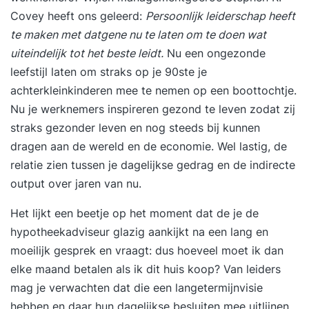
kunnen leven dient het achterwaarts begrepen te
Covey heeft ons geleerd:
Persoonlijk leiderschap heeft
worden.’ Door beeldend te vertellen, krijgt een
te maken met datgene nu te laten om te doen wat
organisatie een gezicht en verdwijnt de abstracte
uiteindelijk tot het beste leidt.
Nu een ongezonde
bedrijfscultuur naar de achtergrond. In de
leefstijl laten om straks op je 90ste je
tweedaagse storytelling training van
achterkleinkinderen mee te nemen op een boottochtje.
Speechcompany leer je om jouw persoonlijke of
Nu je werknemers inspireren gezond te leven zodat zij
corporate story te vertellen en te presenteren.
straks gezonder leven en nog steeds bij kunnen
Zodat jij jouw publiek weet te inspireren, te
dragen aan de wereld en de economie. Wel lastig, de
ontroeren en aan je weet te binden. Want een
relatie zien tussen je dagelijkse gedrag en de indirecte
goed verhaal breng altijd iets teweeg. Een goed
output over jaren van nu.
verhaal heeft magie, een sprankeling dat alles
Het lijkt een beetje op het moment dat de je de
overstijgt We werken o.a. aan : Opbouw van het
hypotheekadviseur glazig aankijkt na een lang en
verhaal Plot/ story hoe maak je het spannend
moeilijk gesprek en vraagt: dus hoeveel moet ik dan
Beeldend vertellen Motief, waarom van het
elke maand betalen als ik dit huis koop? Van leiders
verhaal Ethos, pathos, logos De reis van de held
mag je verwachten dat die een langetermijnvisie
Stijlmiddelen Kleine anekdotes verzamelen en
hebben en daar hun dagelijkse besluiten mee uitlijnen.
toevoegen Kernboodschap Presentatie