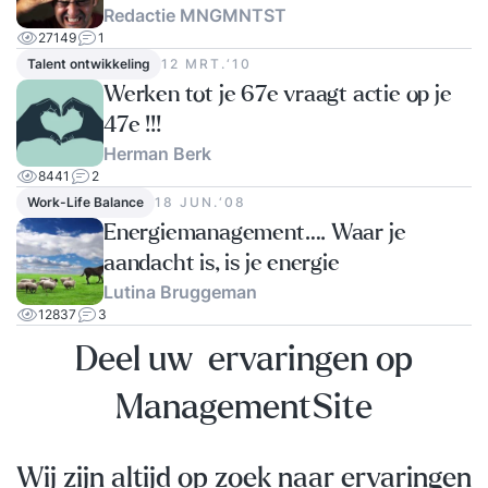
Redactie MNGMNTST
27149
1
Talent ontwikkeling
12 MRT.‘10
Werken tot je 67e vraagt actie op je
47e !!!
Herman Berk
8441
2
Work-Life Balance
18 JUN.‘08
Energiemanagement…. Waar je
aandacht is, is je energie
Lutina Bruggeman
12837
3
Deel uw ervaringen op
ManagementSite
Wij zijn altijd op zoek naar ervaringen