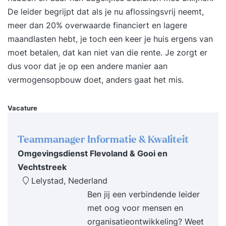
De leider begrijpt dat als je nu aflossingsvrij neemt,
technieken Regie van je verhaal De magie van
meer dan 20% overwaarde financiert en lagere
jouw verhaal Na deze training van 2 dagen:
maandlasten hebt, je toch een keer je huis ergens van
Beschik jij over de bouwstenen om een goed
moet betalen, dat kan niet van die rente. Je zorgt er
verhaal beeldend te construeren Kun jij jouw
dus voor dat je op een andere manier aan
persoonlijke of corporate story boeiend vertellen
vermogensopbouw doet, anders gaat het mis.
en presenteren Ben jij je bewust van de magie
van jouw verhaal, zodat je weet te overtuigen en
inspireren. Deze training wordt op aanvraag in
Vacature
gepland. Schrijf je in via de link van Springest. De
trainer zal telefonisch of per mail contact met je
Teammanager Informatie & Kwaliteit
opnemen voor de verder planning.
Omgevingsdienst Flevoland & Gooi en
Vechtstreek
Lelystad, Nederland
Ben jij een verbindende leider
met oog voor mensen en
organisatieontwikkeling? Weet