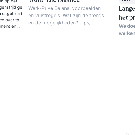
Work-Life Balance
en op het
genstrijdige
Werk-Prive Balans: voorbeelden
Lange
 uitgebreid
en vuistregels. Wat zijn de trends
het p
en over tal
en de mogelijkheden? Tips,
We doe
 mens en
ideeen en ervaringen voor een
werken
betere werk-prive balans.