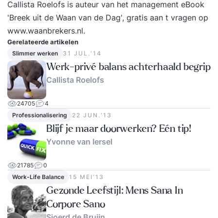
Callista Roelofs is auteur van het management eBook
kunnen leven dient het achterwaarts begrepen te
'Breek uit de Waan van de Dag', gratis aan t vragen op
worden.’ Door beeldend te vertellen, krijgt een
www.waanbrekers.nl.
organisatie een gezicht en verdwijnt de abstracte
Gerelateerde artikelen
bedrijfscultuur naar de achtergrond. In de
Slimmer werken
31 JUL.‘14
tweedaagse storytelling training van
Werk-privé balans achterhaald begrip
Speechcompany leer je om jouw persoonlijke of
Callista Roelofs
corporate story te vertellen en te presenteren.
Zodat jij jouw publiek weet te inspireren, te
24705
4
ontroeren en aan je weet te binden. Want een
Professionalisering
22 JUN.‘13
goed verhaal breng altijd iets teweeg. Een goed
Blijf je maar doorwerken? Eén tip!
verhaal heeft magie, een sprankeling dat alles
Yvonne van Iersel
overstijgt We werken o.a. aan : Opbouw van het
verhaal Plot/ story hoe maak je het spannend
21785
0
Beeldend vertellen Motief, waarom van het
Work-Life Balance
15 MEI‘13
verhaal Ethos, pathos, logos De reis van de held
Gezonde Leefstijl: Mens Sana In
Stijlmiddelen Kleine anekdotes verzamelen en
Corpore Sano
toevoegen Kernboodschap Presentatie
Sjoerd de Bruijn