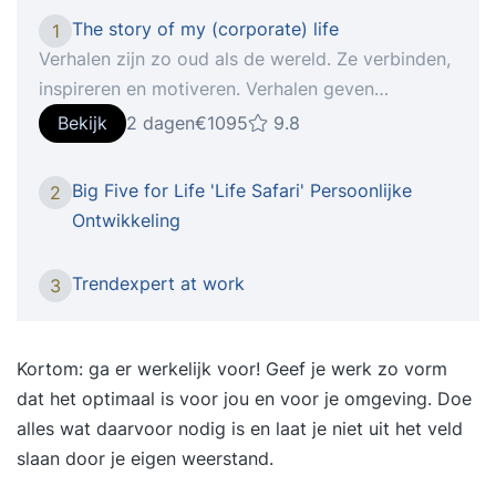
The story of my (corporate) life
1
Verhalen zijn zo oud als de wereld. Ze verbinden,
inspireren en motiveren. Verhalen geven
betekenis, ordenen, zorgen ervoor dat men zich
Bekijk
2 dagen
€1095
9.8
kan identificeren en en dat men zich meer
betrokken voelt. Waar komen we vandaan, waar
Big Five for Life 'Life Safari' Persoonlijke
2
staan we met elkaar en waar gaan we naar toe?
Ontwikkeling
Storytelling kan de visie van jouw bedrijf of
organisatie, de waardes en strategieën betekenis
Trendexpert at work
3
geven, zodat je die met elkaar naar de
buitenwereld toe kunt uitdragen. Bij
Speechcompany leer je hoe je middels
Kortom: ga er werkelijk voor! Geef je werk zo vorm
Storytelling mensen kunt meenemen op reis in
dat het optimaal is voor jou en voor je omgeving. Doe
jouw verhaal, kunt meenemen als er een
alles wat daarvoor nodig is en laat je niet uit het veld
koerswijziging is, kunt meenemen naar een
slaan door je eigen weerstand.
verander cultuur. ‘Om het leven voorwaarts te