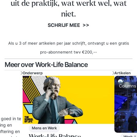
uit de praktijk, wat werkt wel, wat
niet.
SCHRIJF MEE >>
Als u 3 of meer artikelen per jaar schrijft, ontvangt u een gratis
pro-abonnement twv €200,--
Meer over Work-Life Balance
Onderwerp
Artikelen
Columns
 goed in te
ling en
Mens en Werk
uftering en
Work-L