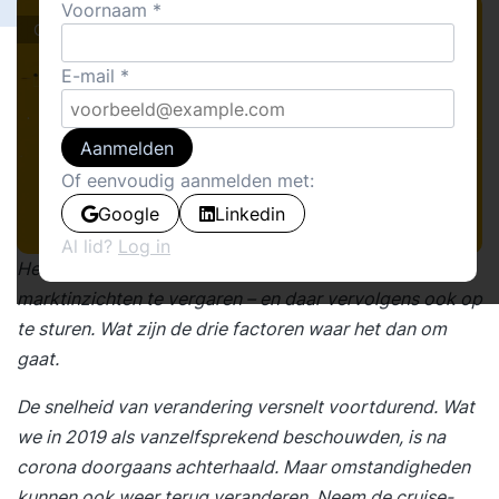
Voornaam
Columns
E-mail
Aanmelden
Of eenvoudig aanmelden met:
Google
Linkedin
Al lid?
Log in
Het is belangrijk om doorlopend en in rap tempo
marktinzichten te vergaren – en daar vervolgens ook op
te sturen. Wat zijn de drie factoren waar het dan om
gaat.
De snelheid van verandering versnelt voortdurend. Wat
we in 2019 als vanzelfsprekend beschouwden, is na
corona doorgaans achterhaald. Maar omstandigheden
kunnen ook weer terug veranderen. Neem de cruise-