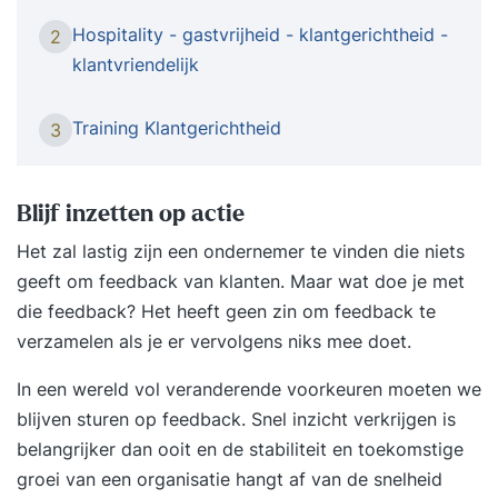
Wil je weten wat klantgericht communiceren
Hospitality - gastvrijheid - klantgerichtheid -
2
precies is? In deze training staan de wensen van
klantvriendelijk
de klant centraal. Je leert het verschil tussen
klantvriendelijkheid en klantgerichtheid en werkt
Training Klantgerichtheid
3
aan een klantgerichte houding, uitstraling en
communicatie. Inleiding Training Klantgerichtheid
De training klantgericht communiceren is gericht
Blijf inzetten op actie
op personen die direct contact hebben met
Het zal lastig zijn een ondernemer te vinden die niets
klanten en zijn of haar klantgerichtheid
geeft om feedback van klanten. Maar wat doe je met
wil verbeteren en naar een hoger niveau wil
die feedback? Het heeft geen zin om feedback te
brengen. Je leert de verwachtingen van de
verzamelen als je er vervolgens niks mee doet.
klant te overtreffen en je krijgt handvatten voor
het omgaan met lastige klanten. In deze
In een wereld vol veranderende voorkeuren moeten we
praktische training leer je daadwerkelijk
blijven sturen op feedback. Snel inzicht verkrijgen is
klantgericht communiceren en zo een bijdrage te
belangrijker dan ooit en de stabiliteit en toekomstige
leveren aan de organisatiedoelstellingen. Uit
groei van een organisatie hangt af van de snelheid