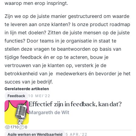
welke onderdelen bestaat de training? De
waarop men erop inspringt.
training klantgericht communiceren kan uit
Zijn we op de juiste manier gestructureerd om waarde
verschillende onderwerpen bestaan,
te leveren aan onze klanten? Is onze product roadmap
altijd toegespitst op jouw persoonlijke situatie of
in lijn met doelen? Zitten de juiste mensen op de juiste
de organisatiebehoefte. Vanuit die behoefte
functies? Door teams in je organisatie in staat te
stellen wij een training op maat samen. Hierdoor
stellen deze vragen te beantwoorden op basis van
is het voor iedere deelnemer interessant op zijn
tijdige feedback én er op te acteren, bouw je
of haar eigen niveau en leerbehoefte.
vertrouwen van je klanten op, versterk je de
Onderwerpen die mogelijk aan bod komen tijdens
betrokkenheid van je medewerkers én bevorder je het
de training zijn: Kenmerken van
succes van je bedrijf.
klantgericht communiceren Omgaan met
Gerelateerde artikelen
verschillende klanttypen Verschil
Feedback
10 MEI‘22
klantvriendelijkheid en klantgerichtheid
Effectief zijn in feedback, kan dat?
Klantwensen en klantbehoeften Houding en
Margareth de Wit
uitstraling naar je klanten Communicatie met je
klanten Klantverwachtingen overtreffen Je
1710
0
persoonlijke klantgerichtheid Omgaan met
Agile werken en Wendbaarheid
5 APR.‘22