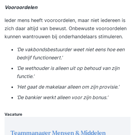
weerstand doorbreekt en duurzame afspraken
Vooroordelen
maakt. Door de combinatie van theorie, oefening
en reflectie ervaar je direct welk effect jouw
Ieder mens heeft vooroordelen, maar niet iedereen is
manier van communiceren heeft op het
zich daar altijd van bewust. Onbewuste vooroordelen
onderhandelingsresultaat. Deze opzet biedt
kunnen wantrouwen bij onderhandelaars stimuleren.
ruimte om strategieën te oefenen en direct te
‘De vakbondsbestuurder weet niet eens hoe een
vertalen naar je eigen praktijk. Voordelen van
bedrijf functioneert.’
deze tweedaagse opzet: Voor professionals die
hun onderhandelingsstijl willen versterken. Voor
‘De wethouder is alleen uit op behoud van zijn
directe toepassing van inzichten en technieken in
functie.’
de praktijk. Voor meer zelfvertrouwen, invloed en
‘Het gaat de makelaar alleen om zijn provisie.’
resultaat in gesprekken. Voor duurzame relaties
‘De bankier werkt alleen voor zijn bonus.’
in plaats van eenmalige deals. Resultaat Na deze
training herken en gebruik je verschillende
Vacature
onderhandelingsstijlen en tactieken. Je weet hoe
je invloed vergroot en beter inspeelt op gedrag
en drijfveren van de ander. Je ziet sneller kansen
Teammanager Mensen & Middelen