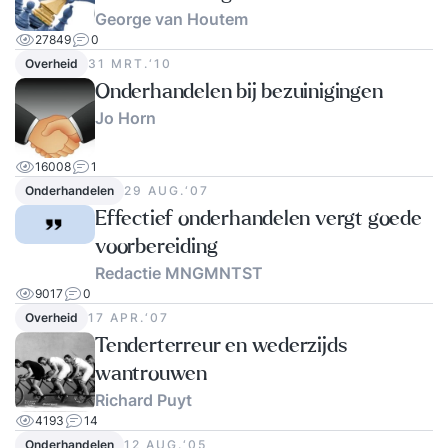
George van Houtem
27849
0
Overheid
31 MRT.‘10
Onderhandelen bij bezuinigingen
Jo Horn
16008
1
Onderhandelen
29 AUG.‘07
Effectief onderhandelen vergt goede
voorbereiding
Redactie MNGMNTST
9017
0
Overheid
17 APR.‘07
Tenderterreur en wederzijds
wantrouwen
Richard Puyt
4193
14
Onderhandelen
12 AUG.‘05