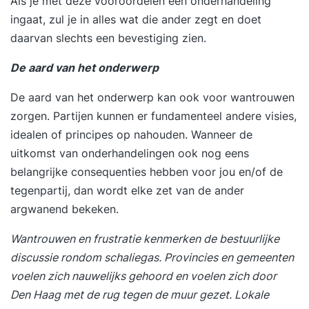
Als je met deze vooroordelen een onderhandeling
onderhandelingstafel. Formuleren van
ingaat, zul je in alles wat die ander zegt en doet
persoonlijke leerdoelen en actiepunten voor de
daarvan slechts een bevestiging zien.
komende periode. 17:00 uur Einde training Dag 2
09:30 uur Start training Terugkoppeling op de
De aard van het onderwerp
tussenliggende periode en behaalde ervaringen.
Herkennen en voorkomen van kritische valkuilen
De aard van het onderwerp kan ook voor wantrouwen
en tactische fouten. Leren van bewezen
zorgen. Partijen kunnen er fundamenteel andere visies,
strategieën en succesvolle praktijkcases.
idealen of principes op nahouden. Wanneer de
Effectief handelen onder spanning, tijdsdruk en
uitkomst van onderhandelingen ook nog eens
weerstand. Herkennen en benutten van non-
belangrijke consequenties hebben voor jou en/of de
verbale signalen en verborgen boodschappen.
tegenpartij, dan wordt elke zet van de ander
Doelgericht toewerken naar een overeenkomst
argwanend bekeken.
met wederzijds commitment. Evaluatie van de
Wantrouwen en frustratie kenmerken de bestuurlijke
training en opstellen van een persoonlijk
discussie rondom schaliegas. Provincies en gemeenten
praktijkgericht actieplan. 17:00 uur Einde training
voelen zich nauwelijks gehoord en voelen zich door
Je training in 3 stappen Stap 1. Je start met een
Den Haag met de rug tegen de muur gezet. Lokale
persoonlijke intake Voorafgaand aan de training