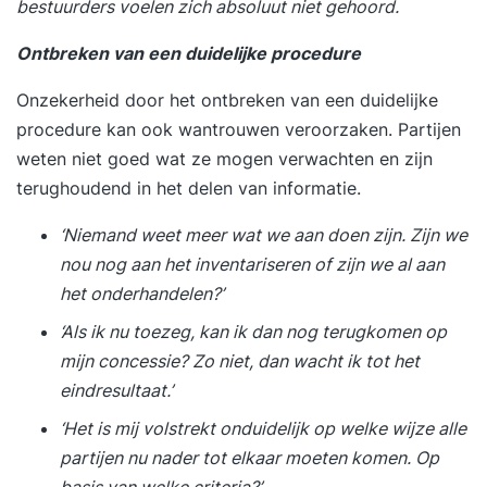
bestuurders voelen zich absoluut niet gehoord.
vul je een online intake in. Wil je liever je
persoonlijke leerdoelen toelichten? Dan plannen
Ontbreken van een duidelijke procedure
we graag een telefonisch intakegesprek met je in.
Onzekerheid door het ontbreken van een duidelijke
Op basis van je leerdoelen, achtergrond en
procedure kan ook wantrouwen veroorzaken. Partijen
aandachtspunten plaatsen we je in een
weten niet goed wat ze mogen verwachten en zijn
trainingsgroep met vergelijkbare professionals.
terughoudend in het delen van informatie.
Zo sluit de training optimaal aan op jouw situatie
en ontwikkelbehoefte. Stap 2. Je volgt een
‘Niemand weet meer wat we aan doen zijn. Zijn we
inspirerende en praktijkgerichte training De
nou nog aan het inventariseren of zijn we al aan
tweedaagse training ‘Onderhandelen Nieuwe Stijl’
het onderhandelen?’
wordt verspreid over twee weken gegeven. De
‘Als ik nu toezeg, kan ik dan nog terugkomen op
trainingsdagen bestaan uit inspirerende
mijn concessie? Zo niet, dan wacht ik tot het
inleidingen, praktische opdrachten en
eindresultaat.’
reflectiemomenten die direct toepasbaar zijn in je
werk. Tussen de twee trainingsdagen door pas je
‘Het is mij volstrekt onduidelijk op welke wijze alle
het geleerde meteen toe in de praktijk. Tijdens de
partijen nu nader tot elkaar moeten komen. Op
tweede bijeenkomst bespreek je samen met de