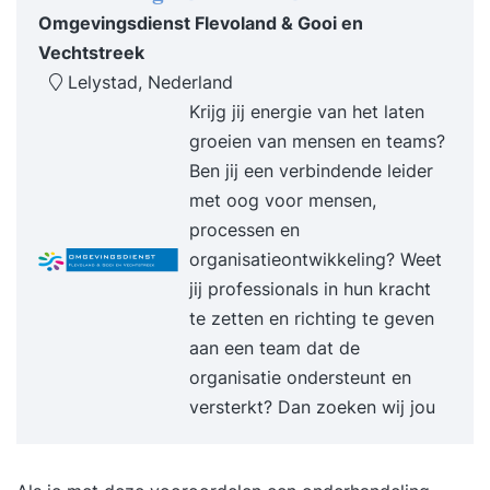
en valkuilen en weet hoe je deze benut of
Omgevingsdienst Flevoland & Gooi en
voorkomt. Je begrijpt de psychologische
Vechtstreek
mechanismen achter succesvolle
Lelystad, Nederland
onderhandelingen en gebruikt die kennis om het
Krijg jij energie van het laten
maximale rendement te behalen uit elk gesprek.
groeien van mensen en teams?
Programma Dag 1 09:30 uur Start training Het
Ben jij een verbindende leider
bepalen van jouw onderhandelingspositie, doelen
met oog voor mensen,
en speelruimte. Inzicht in de route, fasen en
processen en
dynamiek van een professioneel
organisatieontwikkeling? Weet
onderhandelingsproces. Strategisch inzetten van
jij professionals in hun kracht
mensen, informatie en timing in jouw voordeel.
te zetten en richting te geven
Herkennen en doelgericht toepassen van
aan een team dat de
verschillende onderhandelingsstijlen. Balans
organisatie ondersteunt en
creëren tussen belangen, macht en
versterkt? Dan zoeken wij jou
wederkerigheid. De psychologie achter gedrag,
druk en besluitvorming aan de