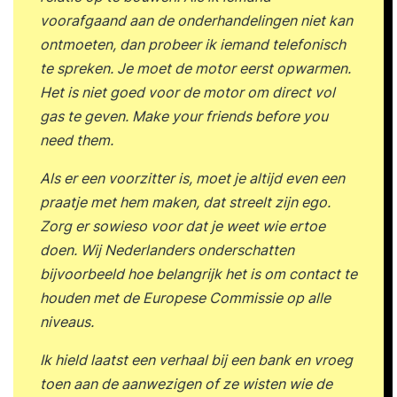
kennis, analytisch vermogen en een scherp
voorafgaand aan de onderhandelingen niet kan
observatievermogen met een persoonlijke en
ontmoeten, dan probeer ik iemand telefonisch
positieve aanpak. Ze confronteren op een
te spreken. Je moet de motor eerst opwarmen.
respectvolle manier, dagen je uit en helpen je om
Het is niet goed voor de motor om direct vol
het maximale uit jezelf te halen.
gas te geven.
Make your friends before you
need them.
Als er een voorzitter is, moet je altijd even een
praatje met hem maken, dat streelt zijn ego.
Zorg er sowieso voor dat je weet wie ertoe
doen. Wij Nederlanders onderschatten
bijvoorbeeld hoe belangrijk het is om contact te
houden met de Europese Commissie op alle
niveaus.
Ik hield laatst een verhaal bij een bank en vroeg
toen aan de aanwezigen of ze wisten wie de