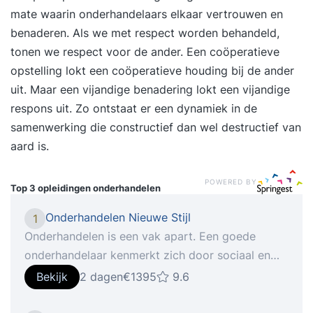
mate waarin onderhandelaars elkaar vertrouwen en
benaderen. Als we met respect worden behandeld,
tonen we respect voor de ander. Een coöperatieve
opstelling lokt een coöperatieve houding bij de ander
uit. Maar een vijandige benadering lokt een vijandige
respons uit. Zo ontstaat er een dynamiek in de
samenwerking die constructief dan wel destructief van
aard is.
POWERED BY
Top 3 opleidingen
onderhandelen
Onderhandelen Nieuwe Stijl
1
Onderhandelen is een vak apart. Een goede
onderhandelaar kenmerkt zich door sociaal en
communicatief vermogen, gevoel voor timing en
Bekijk
2 dagen
€1395
9.6
strategisch inzicht om de meest optimale
overeenkomst te sluiten. De moderne