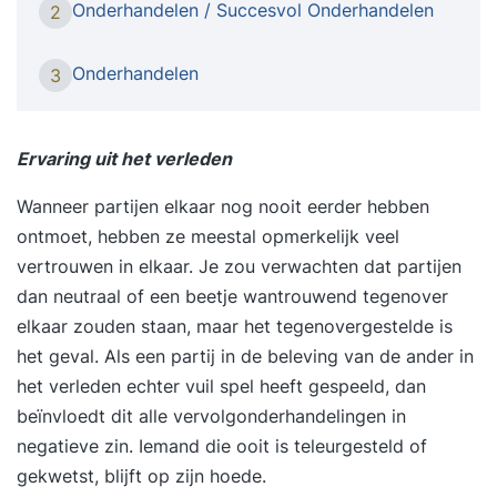
Onderhandelen / Succesvol Onderhandelen
2
onderhandelaar streeft naar openheid en stuurt
op wederzijds commitment. Niet alleen om een
Onderhandelen
3
winstgevende deal te sluiten, maar ook om een
duurzame relatie op te bouwen. In de training
‘Onderhandelen Nieuwe Stijl’ leer je hoe je vanuit
Ervaring uit het verleden
psychologie, gedrag en communicatie
Wanneer partijen elkaar nog nooit eerder hebben
overtuigend en effectief onderhandelt. Iets voor
ontmoet, hebben ze meestal opmerkelijk veel
jou De training ‘Onderhandelen Nieuwe Stijl’ is
vertrouwen in elkaar. Je zou verwachten dat partijen
bedoeld voor accountmanagers, salesmanagers,
dan neutraal of een beetje wantrouwend tegenover
consultants en inkopers die hun
elkaar zouden staan, maar het tegenovergestelde is
onderhandelingsvaardigheden willen verdiepen
het geval. Als een partij in de beleving van de ander in
en hun impact willen vergroten. Wat deze
het verleden echter vuil spel heeft gespeeld, dan
tweedaagse training uniek maakt Tijdens de
beïnvloedt dit alle vervolgonderhandelingen in
training ‘Onderhandelen Nieuwe Stijl’ leer je
negatieve zin. Iemand die ooit is teleurgesteld of
onderhandelen vanuit inzicht in gedrag en
gekwetst, blijft op zijn hoede.
psychologie. Je ontdekt hoe je invloed uitoefent,