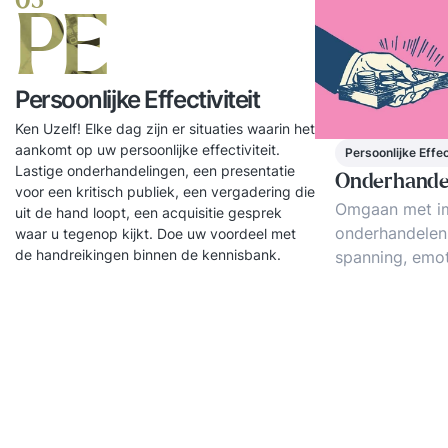
05
PE
Persoonlijke Effectiviteit
Ken Uzelf! Elke dag zijn er situaties waarin het
aankomt op uw persoonlijke effectiviteit.
Persoonlijke Effec
Lastige onderhandelingen, een presentatie
Onderhande
voor een kritisch publiek, een vergadering die
Omgaan met i
uit de hand loopt, een acquisitie gesprek
onderhandelen
waar u tegenop kijkt. Doe uw voordeel met
de handreikingen binnen de kennisbank.
spanning, emoti
machtsbalans. 
onderhandelinge
exploreren. W
impasses, stres
intimidatie en 
tricks, manipul
vuistregels.