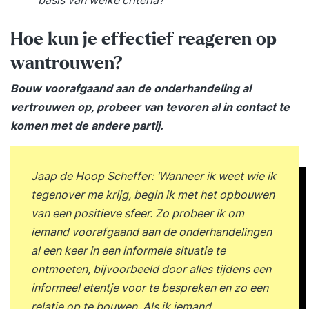
basis van welke criteria?’
trainer en de groep je ervaringen, inzichten en
resultaten. Je sluit de training af met een
Hoe kun je effectief reageren op
persoonlijke eindevaluatie en een concreet
wantrouwen?
actieplan voor de periode daarna. Stap 3. Een
Bouw voorafgaand aan de onderhandeling al
jaar lang toegang tot het Online Learning
vertrouwen op, probeer van tevoren al in contact te
Platform Vanaf de eerste trainingsdag krijg je
komen met de andere partij.
toegang tot het YEARTH Online Learning
Platform. Hier vind je verdiepende artikelen,
opdrachten en tools om het geleerde direct toe
Jaap de Hoop Scheffer: ‘Wanneer ik weet wie ik
te passen. Je leert waar en wanneer het jou
tegenover me krijg, begin ik met het opbouwen
uitkomt via de YEARTH app, je tablet of
van een positieve sfeer. Zo probeer ik om
computer. Zo haal je het maximale resultaat uit je
iemand voorafgaand aan de onderhandelingen
training en pas je het geleerde duurzaam toe in je
al een keer in een informele situatie te
dagelijkse praktijk. Over je trainer De training
ontmoeten, bijvoorbeeld door alles tijdens een
wordt verzorgd door een ervaren trainer met
informeel etentje voor te bespreken en zo een
ruime praktijkervaring. Onze trainers combineren
relatie op te bouwen. Als ik iemand