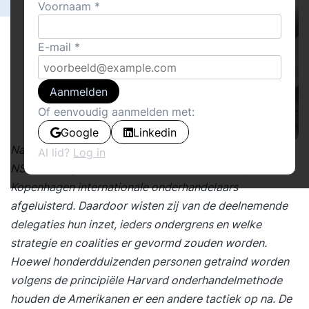
Voornaam
E-mail
Aanmelden
Of eenvoudig aanmelden met:
Google
Linkedin
Naar nu blijkt heeft de Amerikaanse veiligheidsdienst
Al lid?
Log in
NSA voorafgaand aan en tijdens de klimaattop in
Kopenhagen internationale onderhandelaars
afgeluisterd. Daardoor wisten zij van de deelnemende
delegaties hun inzet, ieders ondergrens en welke
strategie en coalities er gevormd zouden worden.
Hoewel honderdduizenden personen getraind worden
volgens de principiële Harvard onderhandelmethode
houden de Amerikanen er een andere tactiek op na. De