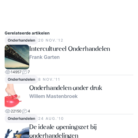
Gerelateerde artikelen
Onderhandelen
20 NOV.‘12
Intercultureel Onderhandelen
Frank Garten
14957
7
Onderhandelen
8 NOV.‘11
Onderhandelen onder druk
Willem Mastenbroek
22150
4
Onderhandelen
24 AUG.‘10
De ideale openingszet bij
onderhandelingen