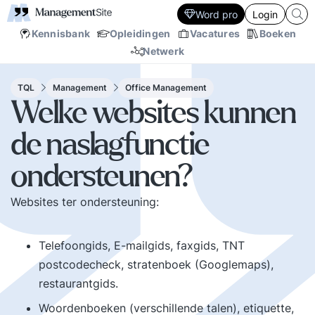
Word pro
Login
Kennisbank
Opleidingen
Vacatures
Boeken
Netwerk
TQL
Management
Office Management
Welke websites kunnen
de naslagfunctie
ondersteunen?
Websites ter ondersteuning:
Telefoongids, E-mailgids, faxgids, TNT
postcodecheck, stratenboek (Googlemaps),
restaurantgids.
Woordenboeken (verschillende talen), etiquette,