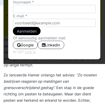
Voornaam
E-mail
Aanmelden
Of eenvoudig aanmelden met:
Pesten is een serieus probleem dat steeds meer
Google
Linkedin
aandacht krijgt van scholen, bedrijven en de politiek.
Al lid?
Log in
Het wordt erkend als schadelijk gedrag dat negatieve
gevolgen heeft voor de slachtoffers, zowel op korte als
op lange termijn.
Zo lanceerde Hamer onlangs het advies:
“Zo moeten
bedrijven reageren op meldingen van
grensoverschrijdend gedrag”.
Een stap in de goede
richting om pesten te beteugelen. Maar dan dient
pesten wel herkend en erkend te worden. Echter,