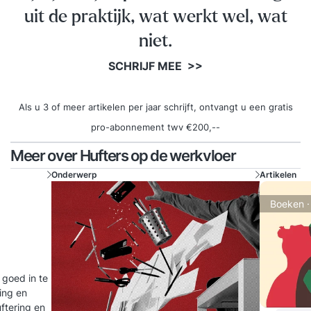
uit de praktijk, wat werkt wel, wat
niet.
SCHRIJF MEE >>
Als u 3 of meer artikelen per jaar schrijft, ontvangt u een gratis
pro-abonnement twv €200,--
Meer over Hufters op de werkvloer
Onderwerp
Artikelen
Boeken ·
 goed in te
ling en
uftering en