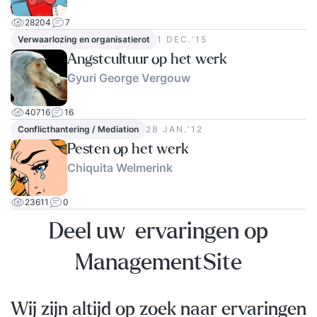
28204
7
Verwaarlozing en organisatierot
1 DEC.‘15
Angstcultuur op het werk
Gyuri George Vergouw
40716
16
Conflicthantering / Mediation
28 JAN.‘12
Pesten op het werk
Chiquita Welmerink
23611
0
Deel uw ervaringen op
ManagementSite
Wij zijn altijd op zoek naar ervaringen