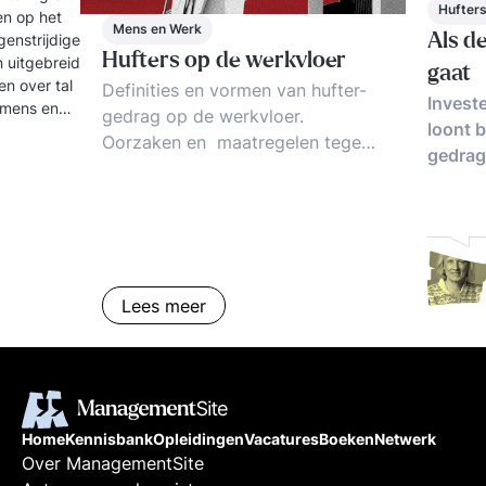
Hufters
en op het
Mens en Werk
genstrijdige
Als d
Hufters op de werkvloer
 uitgebreid
gaat
en over tal
Definities en vormen van hufter-
Investe
 mens en
gedrag op de werkvloer.
loont 
Oorzaken en maatregelen tegen
gedrag
verhuftering. Hoe omgaan met
hufters? Trends, tips en
voorbeelden.
Lees meer
Home
Kennisbank
Opleidingen
Vacatures
Boeken
Netwerk
Over ManagementSite