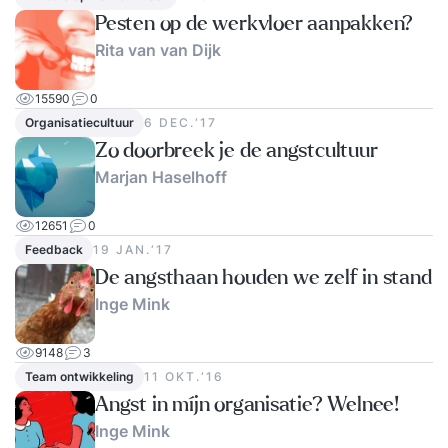
Pesten op de werkvloer aanpakken?
Rita van van Dijk
15590
0
Organisatiecultuur
6 DEC.‘17
Zo doorbreek je de angstcultuur
Marjan Haselhoff
12651
0
Feedback
19 JAN.‘17
De angsthaan houden we zelf in stand
Inge Mink
9148
3
Team ontwikkeling
11 OKT.‘16
Angst in míjn organisatie? Welnee!
Inge Mink