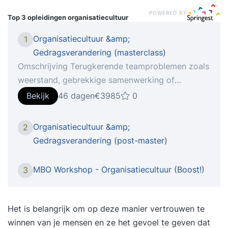
POWERED BY
Top 3 opleidingen
organisatiecultuur
Organisatiecultuur &amp;
1
Gedragsverandering (masterclass)
Omschrijving Terugkerende teamproblemen zoals
weerstand, gebrekkige samenwerking of
moeizame innovatie? Vaak ligt de oorzaak in de
Bekijk
46 dagen
€3985
0
cultuur. Zonder een sterke en duidelijke cultuur
raken teams sneller uit balans, zeker in tijden van
Organisatiecultuur &amp;
2
technologische verandering. Hoe zorg je dat
Gedragsverandering (post-master)
jouw team niet alleen meebeweegt, maar er juist
sterker uitkomt? In deze opleiding, gebaseerd op
MBO Workshop - Organisatiecultuur (Boost!)
3
de GROWTH-methode, leer je hoe je de cultuur
binnen je team en organisatie actief kunt
ontwikkelen. Niet als abstract begrip, maar als
Het is belangrijk om op deze manier vertrouwen te
een praktische, systematische aanpak waarmee
winnen van je mensen en ze het gevoel te geven dat