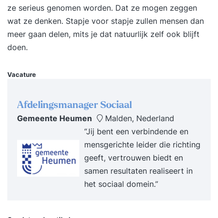
je: - Terugkerende problemen en patronen oplost
ze serieus genomen worden. Dat ze mogen zeggen
die voortkomen uit de organisatiecultuur, - AI en
wat ze denken. Stapje voor stapje zullen mensen dan
andere technologische ontwikkelingen inzet op
meer gaan delen, mits je dat natuurlijk zelf ook blijft
een manier die bij je team past, - Een
doen.
werkomgeving creëert waarin medewerkers
wíllen blijven en excelleren, - De basis legt voor
Vacature
een veerkrachtige en innovatieve (team-)cultuur,
We werken vanuit vijf invalshoeken:
Afdelingsmanager Sociaal
klantgerichtheid, presteren, diversiteit,
Gemeente Heumen
Malden, Nederland
duurzaamheid en veerkracht. Met interactieve
“Jij bent een verbindende en
werkvormen, praktijkcases, en een eigen aanpak
mensgerichte leider die richting
ontwikkel je zowel je persoonlijke als
geeft, vertrouwen biedt en
professionele verandervaardigheden. Na de
samen resultaten realiseert in
opleiding: - Kun je cultuurverandering koppelen
het sociaal domein.”
aan strategische doelen en technologische
ontwikkelingen zoals AI, - Heb je grip op de
cultuur binnen jouw team en weet hoe je deze