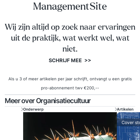
teamontwikkeling, - Je ruime werkervaring hebt
ManagementSite
op dit gebied (+5 jaar), - Sturing en leiding wilt
geven aan cultuurontwikkeling & change
Wij zijn altijd op zoek naar ervaringen
uit de praktijk, wat werkt wel, wat
niet.
SCHRIJF MEE >>
Als u 3 of meer artikelen per jaar schrijft, ontvangt u een gratis
pro-abonnement twv €200,--
Meer over Organisatiecultuur
Onderwerp
Artikelen
Cover st