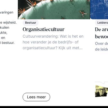
rvaringen
e wijsheid.
Bestuur
Leider
kuilen
Organisatiecultuur
De ar
ukte,
Cultuurverandering: Wat is het en
bewoo
n en
hoe verander je de bedrijfs- of
d bestuur.
Over d
organisatiecultuur? Kijk uit met
de lei
een cultuur-programma! Hoe dan
wél? Tips en voorbeelden.
Lees meer