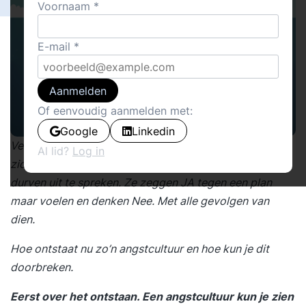
Voornaam
E-mail
Aanmelden
Of eenvoudig aanmelden met:
Google
Linkedin
Veel organisaties worden geregeerd door angst. Dit uit
Al lid?
Log in
zich doordat medewerkers zich bijvoorbeeld niet
durven uit te spreken. Ze zeggen JA tegen een plan
maar voelen en denken Nee. Met alle gevolgen van
dien.
Hoe ontstaat nu zo’n angstcultuur en hoe kun je dit
doorbreken.
Eerst over het ontstaan. Een angstcultuur kun je zien