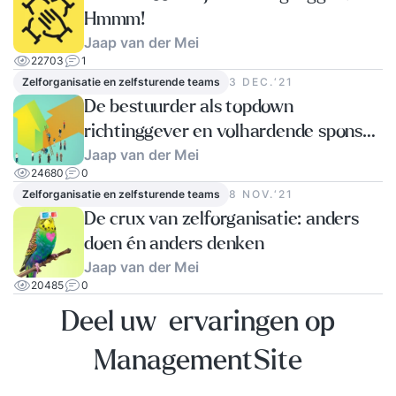
Hmmm!
Jaap van der Mei
22703
1
Zelforganisatie en zelfsturende teams
3 DEC.‘21
De bestuurder als topdown
richtinggever en volhardende sponsor
Jaap van der Mei
naar zelforganisatie
24680
0
Zelforganisatie en zelfsturende teams
8 NOV.‘21
De crux van zelforganisatie: anders
doen én anders denken
Jaap van der Mei
20485
0
Deel uw ervaringen op
ManagementSite