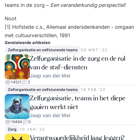
teams in de zorg
–
Een veranderkundig perspectief.
Noot
[1] Hofstede c.s., Allemaal andersdenkenden - omgaan
met cultuurverschillen, 1991
Gerelateerde artikelen
Zelforganisatie en zelfsturende teams
29 MRT.‘22
Zelforganisatie in de zorg en de rol
van de staf-diensten
Jaap van der Mei
14521
2
Zelforganisatie en zelfsturende teams
16 FEB.‘22
Zelforganisatie, teams in het diepe
gooien werkt niet
Jaap van der Mei
19484
0
Zorg
10 JAN.‘22
Verantwoordelijkheid laag leggen?