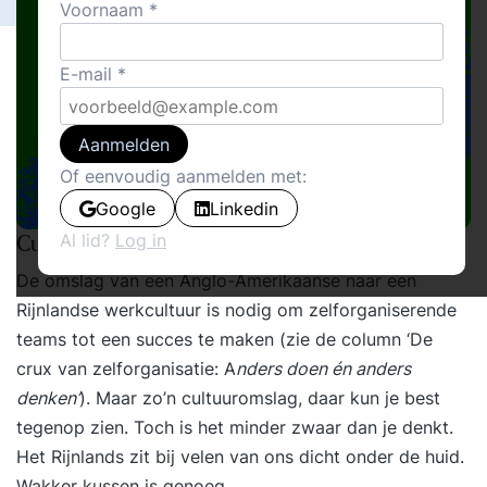
Voornaam
E-mail
Aanmelden
Of eenvoudig aanmelden met:
Google
Linkedin
Al lid?
Log in
Cultuuromslag
De omslag van een Anglo-Amerikaanse naar een
Rijnlandse werkcultuur is nodig om zelforganiserende
teams tot een succes te maken (zie de column ‘
De
crux van zelforganisatie:
A
nders doen én anders
denken’
). Maar zo’n cultuuromslag, daar kun je best
tegenop zien. Toch is het minder zwaar dan je denkt.
Het Rijnlands zit bij velen van ons dicht onder de huid.
Wakker kussen is genoeg.