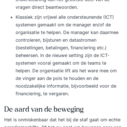
gebeurt. Je leert kaders stellen en teams met
vragen direct beantwoorden.
elkaar verbinden (alignment). Wat
zijn organisatiestructuren voor zelforganisatie en
Klassiek zijn vrijwel alle ondersteunende (ICT)
zelfsturing? Denk aan zelforganiserende en
systemen gemaakt om de manager en/of de
zelforganiserende cirkels met rollen, Holacracy,
organisatie te helpen. De manager kan daarmee
of Scrum at Scale. Waarom de Zelforganisatie
controleren, bijsturen en datastromen
Fabriek? De Zelforganisatie Fabriek helpt teams
(bestellingen, betalingen, financiering etc.)
met professioneel & gelijkwaardig samenwerken.
beheersen. In de nieuwe setting zijn de ICT-
We hebben honderden teams succesvol begeleid
systemen vooral gemaakt om de teams te
om zelfstandiger tot betere resultaten te komen.
helpen. De organisatie lift als het ware mee om
de vinger aan de pols te houden en de
noodzakelijke informatie, bijvoorbeeld voor de
financiering, te vergaren.
De aard van de beweging
Het is onmiskenbaar dat het bij de staf gaat om echte