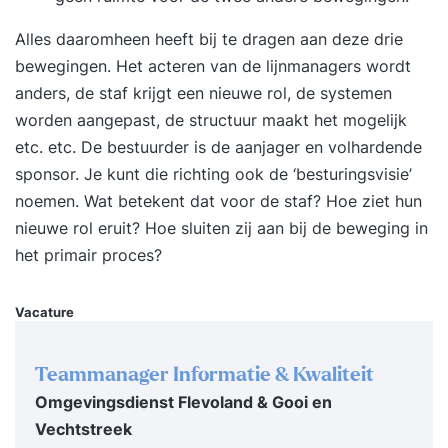
motiverender voor medewerkers. Een groeiend
Alles daaromheen heeft bij te dragen aan deze drie
aantal organisaties gaat om deze reden in
bewegingen. Het acteren van de lijnmanagers wordt
zelfsturende of zelforganiserende teams werken.
anders, de staf krijgt een nieuwe rol, de systemen
Wanneer je zelforganisatie of zelfsturing goed
worden aangepast, de structuur maakt het mogelijk
toepast leidt dit tot beter en sneller resultaat. En
etc. etc. De bestuurder is de aanjager en volhardende
bovendien leveren blijere medewerkers dat
sponsor. Je kunt die richting ook de ‘besturingsvisie’
betere resultaat. Resultaten na de tweedaagse
noemen. Wat betekent dat voor de staf? Hoe ziet hun
Zelforganisatie & Zelfsturing Training Na twee
nieuwe rol eruit? Hoe sluiten zij aan bij de beweging in
dagen in de Zelforganisatie & Zelfsturing
het primair proces?
Training... Voel je je zeker om aan de slag te gaan
met zelforganisatie en zelfsturing; Weet je welke
vorm van organiseren het beste bij jouw
Vacature
organisatie past; Heb je de voordelen van
zelforganisatie en zelfsturing zelf mogen ervaren;
Teammanager Informatie & Kwaliteit
Beschik je over onmisbare kennis van de
Omgevingsdienst Flevoland & Gooi en
randvoorwaarden die nodig zijn om
Vechtstreek
zelforganisatie en zelfsturing te laten slagen; Kun