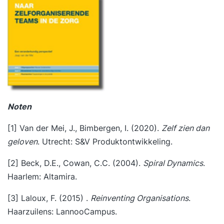
Noten
[1]
Van der Mei, J., Bimbergen, I. (2020).
Zelf zien dan
geloven
. Utrecht: S&V Produktontwikkeling.
[2]
Beck, D.E., Cowan, C.C. (2004).
Spiral Dynamics
.
Haarlem: Altamira.
[3]
Laloux, F. (2015) .
Reinventing Organisations
.
Haarzuilens: LannooCampus.