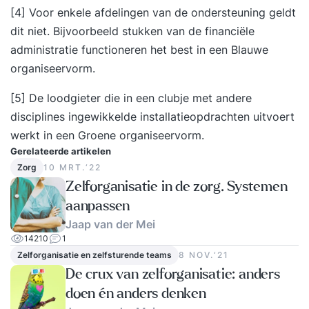
[4]
Voor enkele afdelingen van de ondersteuning geldt
dit niet. Bijvoorbeeld stukken van de financiële
administratie functioneren het best in een Blauwe
organiseervorm.
[5]
De loodgieter die in een clubje met andere
disciplines ingewikkelde installatieopdrachten uitvoert
werkt in een Groene organiseervorm.
Gerelateerde artikelen
Zorg
10 MRT.‘22
Zelforganisatie in de zorg. Systemen
aanpassen
Jaap van der Mei
14210
1
Zelforganisatie en zelfsturende teams
8 NOV.‘21
De crux van zelforganisatie: anders
doen én anders denken