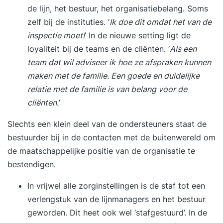
vaak door elkaar gebruikt. In de opleiding leer je
de lijn, het bestuur, het organisatiebelang. Soms
de belangrijkste verschillen en
zelf bij de instituties. ‘
Ik doe dit omdat het van de
toepassingsmogelijkheden. Zelforganisatie en
inspectie moet!
’ In de nieuwe setting ligt de
zelfsturing slaagt alleen door de onderliggende
loyaliteit bij de teams en de cliënten. ‘
Als een
waarden te begrijpen en voorbeeldgedrag te
team dat wil adviseer ik
hoe ze afspraken kunnen
vertonen. Dagelijkse gebruiken die horen bij
maken met de familie. Een goede en duidelijke
zelforganisatie en zelfsturing:
relatie met de familie is van belang voor de
Teamvolwassenheid is een belangrijke indicator
cliënten.
’
voor het slagen van zelforganisatie en
Slechts een klein deel van de ondersteuners staat de
zelfsturing. Vertrouwen is de basis voor een
bestuurder bij in de contacten met de buitenwereld om
goede samenwerking. Je leert hoe teams zich
de maatschappelijke positie van de organisatie te
ontwikkelen en welke effectieve interventies je
bestendigen.
kunt doen bij het vergroten van vertrouwen,
omgaan met conflicten of disfunctioneren in een
In vrijwel alle zorginstellingen is de staf tot een
team. Zelforganiserende en zelfsturende teams
verlengstuk van de lijnmanagers en het bestuur
dienen in staat te zijn om zelf de voortgang van
geworden. Dit heet ook wel ‘stafgestuurd’. In de
het werk te inspecteren. Je leert hoe teams