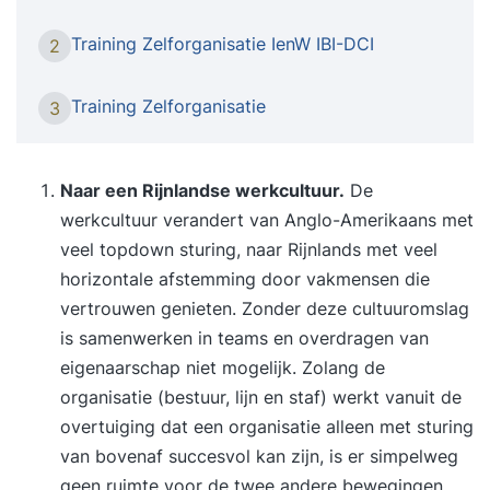
ontwikkelt? Of werk je zelf in een
zelforganiserend of zelfsturend team? Dan is
Training Zelforganisatie IenW IBI-DCI
2
deze training voor jou op maat gemaakt. In onze
opleiding leer je onder begeleiding van een
Training Zelforganisatie
3
ervaren trainer hoe je zelforganisatie of
zelfsturing écht laat werken. NB: we zijn ons
bewust van de nuanceverschillen, maar deze
Naar een Rijnlandse werkcultuur.
De
training is relevant ongeacht of je nu met
werkcultuur verandert van Anglo-Amerikaans met
zelforganiserende-, zelfsturende-,
veel topdown sturing, naar Rijnlands met veel
zelfverantwoordelijke-, of
horizontale afstemming door vakmensen die
resultaatverantwoordelijke teams werkt. Waarom
vertrouwen genieten. Zonder deze cultuuromslag
de Zelforganisatie & Zelfsturing Training? Omdat
is samenwerken in teams en overdragen van
de omgeving snel verandert zoeken steeds meer
eigenaarschap niet mogelijk. Zolang de
organisaties nieuwe manieren van werken. Met
organisatie (bestuur, lijn en staf) werkt vanuit de
nieuwe manieren van werken komen organisaties
overtuiging dat een organisatie alleen met sturing
makkelijker tot goede resultaten voor klanten.
van bovenaf succesvol kan zijn, is er simpelweg
Daarnaast zijn verfrissende werkwijzen vaak
geen ruimte voor de twee andere bewegingen.