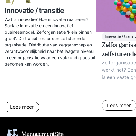
Innovatie / transitie
Wat is innovatie? Hoe innovatie realiseren?
Sociale innovatie en een innovatief
businessmodel. Zelforganisatie 'klein binnen
Innovatie / transit
groot'. De transitie naar een zelfsturende
Zelforganisa
organisatie. Distributie van zeggenschap en
verantwoordelijkheid naar het laagste niveau
zelfsturend
in een organisatie waar een vakkundig besluit
Zelforganisatie
genomen kan worden.
werkt het? Een
is een vaste g
medewerkers in
die gezamenlij
zijn voor een p
Lees meer
die aan een kl
Lees meer
Voorbeelden, c
rol van de leid
aan zelfsturing