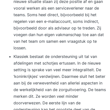
nieuwe situatie staan zij deze positie af en gaan
effectief overleggen en elkaar verantwoordelijk
vooral werken als een serviceverlener naar de
houden. Besluitvorming binnen zelforganiserende
teams. Soms heel direct, bijvoorbeeld bij het
teams. Dag 2Mensgerichte gebruiken die horen
regelen van een e-mailaccount, soms indirect,
bij zelforganisatie en zelfsturing: Je leert teams
bijvoorbeeld door als adviseur op te treden. Zij
organiseren van functies naar flexibele
voegen dan hun eigen vakmanschap toe aan dat
rollen. Hierdoor zijn teams in staat wendbaar te
van het team om samen een vraagstuk op te
organiseren, heldere verantwoordelijkheden te
lossen.
definiëren en talenten te benutten. Hoe ga je om
Klassiek bestaat de ondersteuning uit tal van
met feedback en performance binnen
afdelingen met schotjes ertussen. In de nieuwe
zelforganisatie? We staan stil bij verschillende
setting is sprake van veel meer integraliteit. De
feedback en performance processen.
‘koninkrijkjes’ verdwijnen. Daarmee sluit het beter
Zelforganisatie of zelfsturing inrichten: Je leert
aan bij de verwevenheid van allerlei aspecten in
de randvoorwaarden en succesfactoren voor
de werkelijkheid van de zorguitvoering. De teams
zelforganisatie en zelfsturing. Een
merken dit. Ze worden veel minder
heldere purpose houdt teams bij elkaar en geeft
doorverwezen. De eerste lijn van de
richting aan alles wat er in een organisatie
ondersteuning kan het grootste deel van de