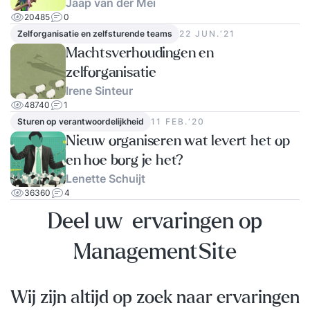
Jaap van der Mei
20485
0
Zelforganisatie en zelfsturende teams
22 JUN.‘21
Machtsverhoudingen en
zelforganisatie
Irene Sinteur
48740
1
Sturen op verantwoordelijkheid
11 FEB.‘20
Nieuw organiseren wat levert het op
en hoe borg je het?
Lenette Schuijt
36360
4
Deel uw ervaringen op
ManagementSite
Wij zijn altijd op zoek naar ervaringen