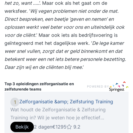
het zo, want …..
’. Maar ook als het gaat om de
werksfeer. ‘
Wij vegen problemen niet onder de mat.
Direct bespreken, een beetje ‘geven en nemen’ en
oplossen werkt veel beter voor ons en uiteindelijk ook
voor de cliënt.
’ Maar ook iets als bedrijfsvoering is
geïntegreerd met het dagelijkse werk. ‘
De lege kamer
weer snel vullen, zorgt dat er geld binnenkomt en dat
betekent weer een net iets betere personele bezetting.
Daar zijn wij en de cliënten blij mee.
’
Top 3 opleidingen
zelforganisatie en
POWERED BY
zelfsturende teams
Zelforganisatie &amp; Zelfsturing Training
1
Wat houdt de Zelforganisatie & Zelfsturing
Training in? Wil je weten hoe je effectief
zelforganiserende of zelfsturende teams
Bekijk
2 dagen
€1295
9.2