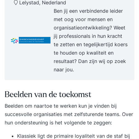
Lelystad, Nederland
je binnen teams heldere rollen definiëren; Ben je
Ben jij een verbindende leider
van meerwaarde doordat je nieuwe manieren van
met oog voor mensen en
overleggen, samenwerken en besluitvorming
organisatieontwikkeling? Weet
kent; Heb je zicht op de veranderende rol van het
jij professionals in hun kracht
management; Ga je geïnspireerd naar huis met
te zetten en tegelijkertijd koers
een doorvertaling van de theorie naar jouw
te houden op kwaliteit en
werksituatie; Ben je in staat anderen mee te
resultaat? Dan zijn wij op zoek
nemen in deze nieuwe manier van denken en
naar jou.
werken; Ben je op de hoogte van vernieuwende
organisatiestructuren. Inhoud Training Dag
1Zelforganisatie en zelfsturing als concept: Hoe
Beelden van de toekomst
hebben organisaties zich de laatste decennia
Beelden om naartoe te werken kun je vinden bij
ontwikkeld? Hoe draagt zelforganisatie en
succesvolle organisaties met zelfsturende teams. Over
zelfsturing bij aan de hedendaagse uitdagingen
hun ondersteuning is het volgende te zeggen:
waar individuen en organisaties voor staan? De
termen zelforganisatie en zelfsturing worden
Klassiek ligt de primaire loyaliteit van de staf bij