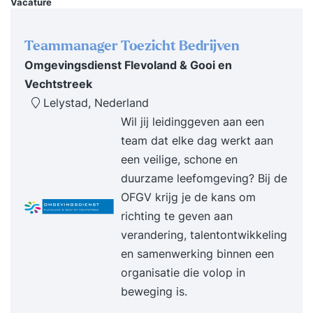
Vacature
organisatie past; Heb je de voordelen van
zelforganisatie en zelfsturing zelf mogen ervaren;
Teammanager Toezicht Bedrijven
Beschik je over onmisbare kennis van de
Omgevingsdienst Flevoland & Gooi en
randvoorwaarden die nodig zijn om
Vechtstreek
zelforganisatie en zelfsturing te laten slagen; Kun
Lelystad, Nederland
je binnen teams heldere rollen definiëren; Ben je
Wil jij leidinggeven aan een
van meerwaarde doordat je nieuwe manieren van
team dat elke dag werkt aan
overleggen, samenwerken en besluitvorming
een veilige, schone en
kent; Heb je zicht op de veranderende rol van het
duurzame leefomgeving? Bij de
management; Ga je geïnspireerd naar huis met
OFGV krijg je de kans om
een doorvertaling van de theorie naar jouw
richting te geven aan
werksituatie; Ben je in staat anderen mee te
verandering, talentontwikkeling
nemen in deze nieuwe manier van denken en
en samenwerking binnen een
werken; Ben je op de hoogte van vernieuwende
organisatie die volop in
organisatiestructuren. Inhoud Training Dag
beweging is.
1Zelforganisatie en zelfsturing als concept: Hoe