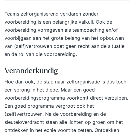
hebben organisaties zich de laatste decennia
ontwikkeld? Hoe draagt zelforganisatie en
Teams zelforganiserend verklaren zonder
zelfsturing bij aan de hedendaagse uitdagingen
voorbereiding is een belangrijke valkuil. Ook de
waar individuen en organisaties voor staan? De
voorbereiding vormgeven als teamcoaching en/of
termen zelforganisatie en zelfsturing worden
voorbijgaan aan het grote belang van het opbouwen
vaak door elkaar gebruikt. In de opleiding leer je
van (zelf)vertrouwen doet geen recht aan de situatie
de belangrijkste verschillen en
en de rol van die voorbereiding.
toepassingsmogelijkheden. Zelforganisatie en
zelfsturing slaagt alleen door de onderliggende
Veranderkundig
waarden te begrijpen en voorbeeldgedrag te
vertonen. Dagelijkse gebruiken die horen bij
Hoe dan ook, de stap naar zelforganisatie is dus toch
zelforganisatie en zelfsturing:
een sprong in het diepe. Maar een goed
Teamvolwassenheid is een belangrijke indicator
voorbereidingsprogramma voorkomt direct verzuipen.
voor het slagen van zelforganisatie en
Een goed programma vergroot ook het
zelfsturing. Vertrouwen is de basis voor een
(zelf)vertrouwen. Na de voorbereiding en de
goede samenwerking. Je leert hoe teams zich
sleuteloverdracht staan alle lichten op groen om het
ontwikkelen en welke effectieve interventies je
ontdekken in het echie voort te zetten. Ontdekken