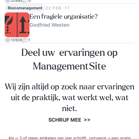
20485
0
Risicomanagement
22 FEB.‘17
Een fragiele organisatie?
Godfried Westen
10509
1
Deel uw ervaringen op
ManagementSite
Wij zijn altijd op zoek naar ervaringen
uit de praktijk, wat werkt wel, wat
niet.
SCHRIJF MEE >>
Als u 3 of meer artikelen per jaar schrijft, ontvangt u een gratis