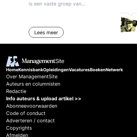
is een vaste groep van
medewerkers in een organisatie
die gezamenlijk verantwoordelijk
zijn voor een produkt of dienst,
Lees meer
die aan een klant wordt geleverd.
Voorbeelden, condities en tips. De
rol van de leiding. Sturing geven
aan zelfsturing.
Home
Kennisbank
Opleidingen
Vacatures
Boeken
Netwerk
Over ManagementSite
Auteurs en columnisten
Redactie
Info auteurs & upload artikel >>
Abonneevoorwaarden
Code of conduct
Adverteren / contact
Copyrights
Afmelden