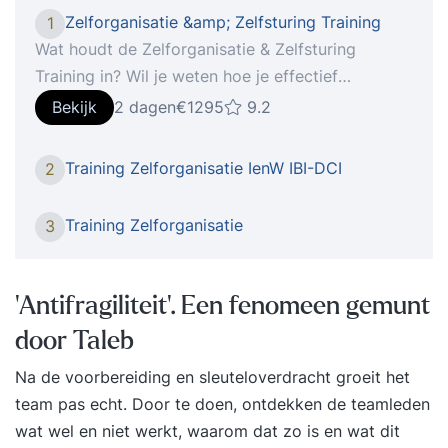
Zelforganisatie &amp; Zelfsturing Training
1
Wat houdt de Zelforganisatie & Zelfsturing
Training in? Wil je weten hoe je effectief
zelforganiserende of zelfsturende teams
Bekijk
2 dagen
€1295
9.2
ontwikkelt? Of werk je zelf in een
zelforganiserend of zelfsturend team? Dan is
Training Zelforganisatie IenW IBI-DCI
2
deze training voor jou op maat gemaakt. In onze
opleiding leer je onder begeleiding van een
Training Zelforganisatie
3
ervaren trainer hoe je zelforganisatie of
zelfsturing écht laat werken. NB: we zijn ons
bewust van de nuanceverschillen, maar deze
‘Antifragiliteit’. Een fenomeen gemunt
training is relevant ongeacht of je nu met
door Taleb
zelforganiserende-, zelfsturende-,
zelfverantwoordelijke-, of
Na de voorbereiding en sleuteloverdracht groeit het
resultaatverantwoordelijke teams werkt. Waarom
team pas echt. Door te doen, ontdekken de teamleden
de Zelforganisatie & Zelfsturing Training? Omdat
wat wel en niet werkt, waarom dat zo is en wat dit