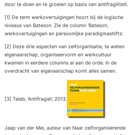
kunt doen bij het vergroten van vertrouwen,
door te doen en te groeien op basis van antifragiliteit.
omgaan met conflicten of disfunctioneren in een
[1] De term werkovertuigingen hoort bij de logische
team. Zelforganiserende en zelfsturende teams
niveaus van Bateson. Zie de column ‘
Bateson,
dienen in staat te zijn om zelf de voortgang van
werkovertuigingen en persoonlijke paradigmashifts’
.
het werk te inspecteren. Je leert hoe teams
effectief overleggen en elkaar verantwoordelijk
[2] Deze drie aspecten van zelforganisatie, te weten
houden. Besluitvorming binnen zelforganiserende
eigenaarschap, organiseervorm en werkcultuur
teams. Dag 2Mensgerichte gebruiken die horen
kwamen in eerdere columns al aan de orde. In de
bij zelforganisatie en zelfsturing: Je leert teams
overdracht van eigenaarschap komt alles samen.
organiseren van functies naar flexibele
rollen. Hierdoor zijn teams in staat wendbaar te
organiseren, heldere verantwoordelijkheden te
[3] Taleb, ‘Antifragiel’, 2013.
definiëren en talenten te benutten. Hoe ga je om
met feedback en performance binnen
zelforganisatie? We staan stil bij verschillende
feedback en performance processen.
Jaap van der Mei, auteur van
Naar zelforganiserende
Zelforganisatie of zelfsturing inrichten: Je leert