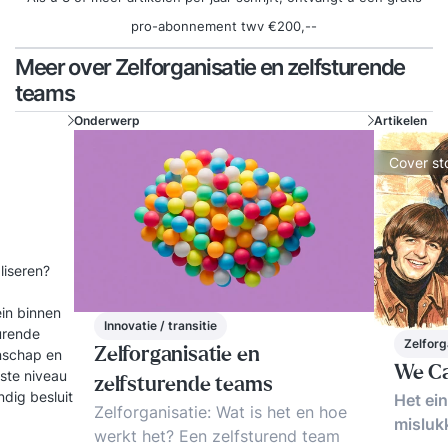
pro-abonnement twv €200,--
Meer over Zelforganisatie en zelfsturende
teams
Onderwerp
Artikelen
Cover st
aliseren?
ein binnen
Innovatie / transitie
turende
Zelforg
Zelforganisatie en
enschap en
We Ca
gste niveau
zelfsturende teams
dig besluit
Het ei
Zelforganisatie: Wat is het en hoe
misluk
werkt het? Een zelfsturend team