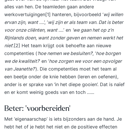
alles van hen. De teamleden gaan andere
werkovertuigingen[1] hanteren, bijvoorbeeld ‘
wij willen
ervan zijn, want ….
’, ‘
wij zijn er als team van. Dat is beter
voor onze cliënten, want ….
’ en
‘we gaan het op z’n
Rijnlands doen, want zonder geven en nemen werkt het
niet
’.[2] Het team krijgt ook behoefte aan nieuwe
competenties (
‘hoe nemen we besluiten?
’, ‘
hoe borgen
we de kwaliteit?
’ en ‘
hoe zorgen we voor een opvolger
van Jeanette?
’). Die competenties moet het team al
een beetje onder de knie hebben (leren en oefenen),
ander is er sprake van ‘in het diepe gooien’. Dat is naïef
en er komt weinig goeds van en toch …...
Beter: ‘voorbereiden’
Met ‘eigenaarschap’ is iets bijzonders aan de hand. Je
hebt het of je hebt het niet en de positieve effecten