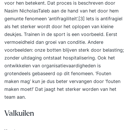
de omgeving snel verandert zoeken steeds meer
voor hen betekent. Dat proces is beschreven door
organisaties nieuwe manieren van werken. Met
Nasim NicholasTaleb aan de hand van het door hem
nieuwe manieren van werken komen organisaties
gemunte fenomeen ‘antifragiliteit’.[3] Iets is antifragiel
makkelijker tot goede resultaten voor klanten.
als het sterker wordt door het oplopen van kleine
Daarnaast zijn verfrissende werkwijzen vaak
deukjes. Trainen in de sport is een voorbeeld. Eerst
motiverender voor medewerkers. Een groeiend
vermoeidheid dan groei van conditie. Andere
aantal organisaties gaat om deze reden in
voorbeelden: onze botten blijven sterk door belasting;
zelfsturende of zelforganiserende teams werken.
zonder uitdaging ontstaat hospitalisering. Ook het
Wanneer je zelforganisatie of zelfsturing goed
ontwikkelen van organisatievaardigheden is
toepast leidt dit tot beter en sneller resultaat. En
grotendeels gebaseerd op dit fenomeen. ‘Fouten
bovendien leveren blijere medewerkers dat
maken mag’ kun je dus beter vervangen door ‘fouten
betere resultaat. Resultaten na de tweedaagse
maken moet!’ Dat jaagt het sterker worden van het
Zelforganisatie & Zelfsturing Training Na twee
team aan.
dagen in de Zelforganisatie & Zelfsturing
Training... Voel je je zeker om aan de slag te gaan
Valkuilen
met zelforganisatie en zelfsturing; Weet je welke
vorm van organiseren het beste bij jouw