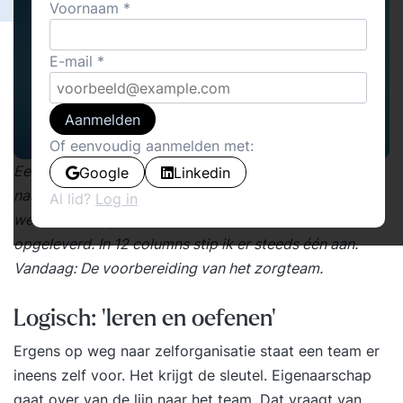
Voornaam
E-mail
Aanmelden
Of eenvoudig aanmelden met:
Een decennium gebundelde ervaring met de beweging
Google
Linkedin
naar zelforganisatie in de langdurige zorg heeft allerlei
Al lid?
Log in
wetenswaardige en soms verrassende inzichten
opgeleverd. In 12 columns stip ik er steeds één aan.
Vandaag: De voorbereiding van het zorgteam.
Logisch: ‘leren en oefenen’
Ergens op weg naar zelforganisatie staat een team er
ineens zelf voor. Het krijgt de sleutel. Eigenaarschap
gaat over van de lijn naar het team. Dat vraagt van