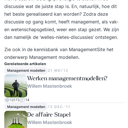
discussie wat de juiste stap is. En, natuurlijk, hoe dit
trainingsdagen bestaan uit inspirerende
het beste gerealiseerd kan worden? Zodra deze
inleidingen, praktische opdrachten en
discussie op gang komt, heeft management, als vak-
reflectiemomenten die direct toepasbaar zijn in je
en wetenschapsgebied, weer een stap gezet. We zijn
werk. Tussen de twee trainingsdagen door pas je
dan namelijk de ‘welles-nietes-discussies’ ontstegen.
het geleerde meteen toe in de praktijk. Tijdens de
tweede bijeenkomst bespreek je samen met de
Zie ook in de kennisbank van ManagementSite het
trainer en de groep je ervaringen, inzichten en
onderwerp
Management modellen
.
resultaten. Je sluit de training af met een
Gerelateerde artikelen
persoonlijke eindevaluatie en een concreet
Management modellen
21 MEI‘12
actieplan voor de periode daarna. Stap 3. Een
Werken managementmodellen?
jaar lang toegang tot het Online Learning
Willem Mastenbroek
Platform Vanaf de eerste trainingsdag krijg je
toegang tot het YEARTH Online Learning
12173
14
Management modellen
12 DEC.‘11
Platform. Hier vind je verdiepende artikelen,
De affaire Stapel
opdrachten en tools om het geleerde direct toe
Willem Mastenbroek
te passen. Je leert waar en wanneer het jou