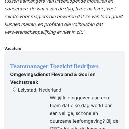
tussen aanhangers van uiteenlopende modellen en
je persoonlijke gedragspatronen en tijdverbruik.
concepten, de waan van de dag, hype na hype, veel
Meer focus op wat echt belangrijk is. Praktische
ruimte voor magiërs die beweren dat ze van lood goud
tools voor directe toepassing in je werk.
kunnen maken, en profeten die volhouden dat
Resultaat Na deze training weet je hoe je een
verwetenschappelijking er niet in zit.”
optimaal productiviteitsritme creëert. Je hebt
overzicht, focus en controle over je werk. Je
Vacature
werkt met meer impact en minder stress. Ook
weet je bewust te communiceren tijdens kritieke
Teammanager Toezicht Bedrijven
momenten en vergroot je invloed in uitdagende
Omgevingsdienst Flevoland & Gooi en
situaties. Je boekt zichtbaar betere resultaten en
Vechtstreek
ervaart meer energie en voldoening in je werk.
Lelystad, Nederland
Programma Dag 1 09:30 uur Start training Wat
Wil jij leidinggeven aan een
effectief timemanagement werkelijk is en wat het
team dat elke dag werkt aan
van jou vraagt. Inzicht in hoe jij je tijd momenteel
een veilige, schone en
besteedt en waar winst te behalen is.
duurzame leefomgeving? Bij de
Energiegevers en energievreters: waar laad je van
OFGV krijg je de kans om