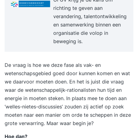
op en waar loop je leeg. De relatie tussen
richting te geven aan
aandacht, focus en prestaties. Herkennen en
verandering, talentontwikkeling
doorbreken van belemmerende denk- en
en samenwerking binnen een
gedragspatronen. Prioriteiten stellen op basis van
organisatie die volop in
impact in plaats van urgentie. Regie nemen over
beweging is.
je agenda, taken en verwachtingen. Formuleren
van persoonlijke leerdoelen en actiepunten voor
de komende periode. 17:00 uur Einde training
De vraag is hoe we deze fase als vak- en
Dag 2 09:30 uur Start training Terugkoppeling op
wetenschapsgebied goed door kunnen komen en wat
de tussenliggende periode en behaalde
we daarvoor moeten doen. En het is juist die vraag
resultaten. Afrekenen met tijdverspillers,
waar de wetenschappelijk-rationalisten hun tijd en
onderbrekingen en uitstelgedrag. Omgaan met
energie in moeten steken. In plaats mee te doen aan
werkdruk en stress zonder productiviteit te
‘welles-nietes-discussies’ zouden zij actief op zoek
verliezen. Grenzen stellen en effectief
moeten naar een manier om orde te scheppen in deze
verwachtingsmanagement. Focus houden in een
grote verwarring. Maar waar begin je?
dynamische en veeleisende werkomgeving.
Helder en daadkrachtig communiceren over
Hoe dan?