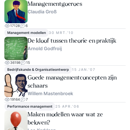
Managementgoeroes
Claudia Groß
17128
6
Management modellen
30 MRT.‘10
De kloof tussen theorie en praktijk
Arnold Godfroij
36198
15
Bedrijfskunde & Organisatieontwerp
15 JAN.‘07
Goede managementconcepten zijn
schaars
Willem Mastenbroek
19164
7
Performance management
25 APR.‘06
Maken modellen waar wat ze
beloven?