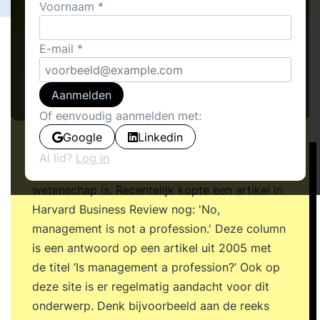
Voornaam
E-mail
Aanmelden
Of eenvoudig aanmelden met:
Google
Linkedin
Periodiek laait de discussie op over de vraag
Al lid?
Log in
of management wel of geen vak en
wetenschap is. Recentelijk kopte een artikel in
Harvard Business Review nog: 'No,
management is not a profession.' Deze column
is een antwoord op een artikel uit 2005 met
de titel ‘Is management a profession?’ Ook op
deze site is er regelmatig aandacht voor dit
onderwerp. Denk bijvoorbeeld aan de reeks