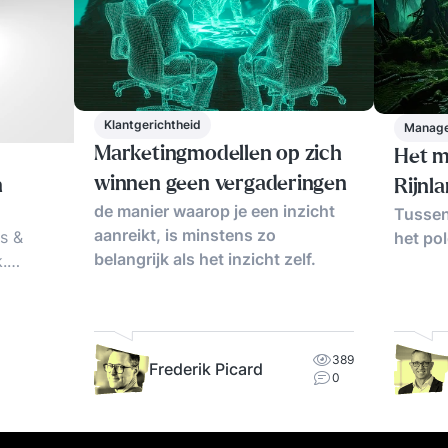
Klantgerichtheid
Manage
Marketingmodellen op zich
Het m
winnen geen vergaderingen
n
Rijnl
de manier waarop je een inzicht
Tussen
aanreikt, is minstens zo
ds &
het po
belangrijk als het inzicht zelf.
k.
pten
et?
389
Frederik Picard
0