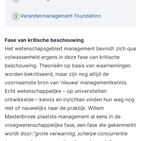
en tools in plaats van op gedrag. In de training
‘Timemanagement’ leer je niet wat je hóórt te
Verandermanagement Foundation
3
doen, maar ontdek je hoe jíj omgaat met tijd,
focus en prioriteiten. Je krijgt inzicht in je eigen
gedragspatronen en leert hoe je vanuit
Fase van kritische beschouwing
bewustzijn structureel effectiever wordt. Een
Het wetenschapsgebied management bevindt zich qua
praktische training die direct resultaat oplevert in
volwassenheid ergens in deze fase van kritische
je werk én in je energie. Iets voor jou De training
beschouwing. Theorieën op basis van waarnemingen
‘Timemanagement’ is bedoeld voor professionals
worden bekritiseerd, maar zijn nog altijd de
die meer rendement, voldoening en focus uit hun
voornaamste bron van ‘nieuwe’ managementkennis.
werkdag willen halen. Wat deze tweedaagse
Echt wetenschappelijke – op universiteiten
training uniek maakt In de training
ontwikkelde – kennis en inzichten vinden hun weg nog
‘Timemanagement’ worden gedragspsychologie,
niet of nauwelijks naar de praktijk. Willem
effectiviteitstechnieken en leiderschapsprincipes
Mastenbroek plaatste management al eens in de
gecombineerd. Je leert niet alleen je tijd te
vroegwetenschappelijke fase, een fase die gekenmerkt
managen, maar vooral het managen van jezelf.
wordt door:
“grote verwarring, scherpe concurrentie
Voordelen van deze tweedaagse opzet: Inzicht in