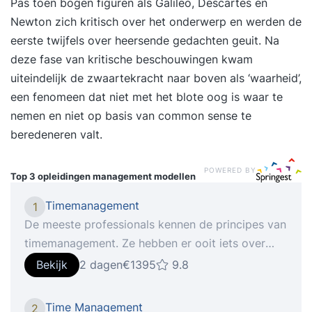
Pas toen bogen figuren als Galileo, Descartes en
Newton zich kritisch over het onderwerp en werden de
eerste twijfels over heersende gedachten geuit. Na
deze fase van kritische beschouwingen kwam
uiteindelijk de zwaartekracht naar boven als ‘waarheid’,
een fenomeen dat niet met het blote oog is waar te
nemen en niet op basis van common sense te
beredeneren valt.
POWERED BY
Top 3 opleidingen
management modellen
Timemanagement
1
De meeste professionals kennen de principes van
timemanagement. Ze hebben er ooit iets over
gelezen of zelfs een training gevolgd. Toch
Bekijk
2 dagen
€1395
9.8
vervallen velen na korte tijd weer in hun oude
werkpatronen. De reden? Ze richten zich op trucs
Time Management
2