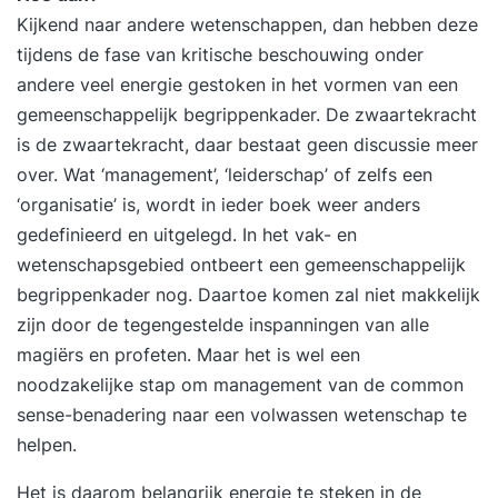
prioriteiten en keuzes. Borgen van nieuw gedrag
Kijkend naar andere wetenschappen, dan hebben deze
voor duurzame effectiviteit. Evaluatie van de
tijdens de fase van kritische beschouwing onder
training en opstellen van een persoonlijk
andere veel energie gestoken in het vormen van een
praktijkgericht actieplan. 17:00 uur Einde training
gemeenschappelijk begrippenkader. De zwaartekracht
Je training in 3 stappen Stap 1. Je start met een
is de zwaartekracht, daar bestaat geen discussie meer
persoonlijke intake Voorafgaand aan de training
over. Wat ‘management’, ‘leiderschap’ of zelfs een
vul je een online intake in. Wil je liever je
‘organisatie’ is, wordt in ieder boek weer anders
persoonlijke leerdoelen toelichten? Dan plannen
gedefinieerd en uitgelegd. In het vak- en
we graag een telefonisch intakegesprek met je in.
wetenschapsgebied ontbeert een gemeenschappelijk
Op basis van je leerdoelen, achtergrond en
begrippenkader nog. Daartoe komen zal niet makkelijk
aandachtspunten plaatsen we je in een
zijn door de tegengestelde inspanningen van alle
trainingsgroep met vergelijkbare professionals.
magiërs en profeten. Maar het is wel een
Zo sluit de training optimaal aan op jouw situatie
noodzakelijke stap om management van de common
en ontwikkelbehoefte. Stap 2. Je volgt een
sense-benadering naar een volwassen wetenschap te
inspirerende en praktijkgerichte training De
helpen.
tweedaagse training Timemanagement wordt
Het is daarom belangrijk energie te steken in de
verspreid over twee weken gegeven. De