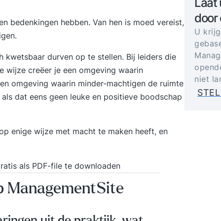
Laat 
door
n bedenkingen hebben. Van hen is moed vereist,
U krij
igen.
gebase
Manage
h kwetsbaar durven op te stellen. Bij leiders die
opende
ze wijze creëer je een omgeving waarin
niet l
een omgeving waarin minder-machtigen de ruimte
STEL
k als dat eens geen leuke en positieve boodschap
 op enige wijze met macht te maken heeft, en
ratis als
PDF-file te downloaden
op ManagementSite
aringen uit de praktijk, wat