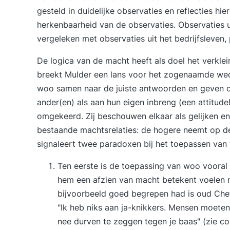
gesteld in duidelijke observaties en reflecties hie
herkenbaarheid van de observaties. Observaties u
vergeleken met observaties uit het bedrijfsleven, p
De logica van de macht heeft als doel het verkle
breekt Mulder een lans voor het zogenaamde wed
woo samen naar de juiste antwoorden en geven d
ander(en) als aan hun eigen inbreng (een attitud
omgekeerd. Zij beschouwen elkaar als gelijken e
bestaande machtsrelaties: de hogere neemt op de
signaleert twee paradoxen bij het toepassen van
Ten eerste is de toepassing van woo vooral
hem een afzien van macht betekent voelen m
bijvoorbeeld goed begrepen had is oud Chef 
"Ik heb niks aan ja-knikkers. Mensen moeten 
nee durven te zeggen tegen je baas" (zie c