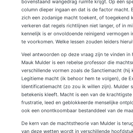
bovenstaand wangedrag ruimte krijgt. Op één speci
column dieper ingaan en dat is de factor macht. E
zich een zodanige macht toekent, of toegekend kri
verkeren dat regels richtlijnen niet langer, of in
kennelijk is er onvoldoende reinigend vermogen 
te voorkomen. Welke lessen zouden leiders hieru
Veel antwoorden op deze vraag zijn te vinden in
Mauk Mulder is een rebelse professor die machtsre
verschillende vormen zoals de Sanctiemacht (hij k
Legitieme macht (ik behoor hem te volgen), de Ex
Identificatiemacht (zo zou ik willen zijn). Mulder
betekenis kleeft. Macht is een van de krachtigste
frustratie, leed en geblokkeerde menselijke ontplo
ook een onontkoombaar bestanddeel van de maats
De kern van de machtstheorie van Mulder is terug
van deze wetten wordt in verschillende hoofdstu