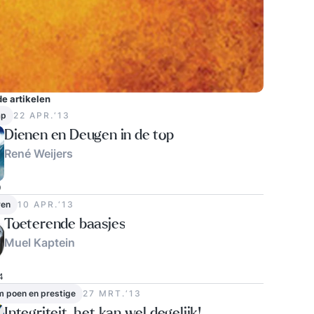
e artikelen
ap
22 APR.‘13
Dienen en Deugen in de top
René Weijers
0
ven
10 APR.‘13
Toeterende baasjes
Muel Kaptein
4
m poen en prestige
27 MRT.‘13
Integriteit, het kan wel degelijk!