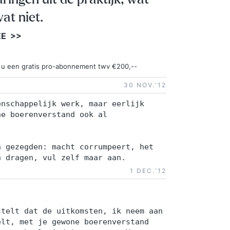
at niet.
EE >>
ngt u een gratis pro-abonnement twv €200,--
30 NOV.‘12
enschappelijk werk, maar eerlijk
ne boerenverstand ook al
n gezegden: macht corrumpeert, het
n dragen, vul zelf maar aan.
1 DEC.‘12
stelt dat de uitkomsten, ik neem aan
elt, met je gewone boerenverstand