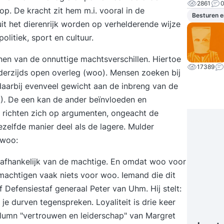
2861
rop. De kracht zit hem m.i. vooral in de
Besturen e
it het dierenrijk worden op verhelderende wijze
olitiek, sport en cultuur.
inen van de onnuttige machtsverschillen. Hiertoe
17389
erzijds open overleg (woo). Mensen zoeken bij
aarbij evenveel gewicht aan de inbreng van de
e!). De een kan de ander beïnvloeden en
n richten zich op argumenten, ongeacht de
zelfde manier deel als de lagere. Mulder
 woo:
 afhankelijk van de machtige. En omdat woo voor
achtigen vaak niets voor woo. Iemand die dit
Defensiestaf generaal Peter van Uhm. Hij stelt:
je durven tegenspreken. Loyaliteit is drie keer
olumn "vertrouwen en leiderschap" van Margret