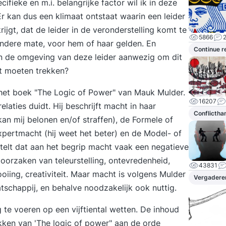
fieke en m.i. belangrijke factor wil ik in deze
r kan dus een klimaat ontstaat waarin een leider
jgt, dat de leider in de veronderstelling komt te
5866
 mindere mate, voor hem of haar gelden. En
Continue r
in de omgeving van deze leider aanwezig om dit
it moeten trekken?
 het boek "The Logic of Power" van Mauk Mulder.
16207
laties duidt. Hij beschrijft macht in haar
Conflictha
an mij belonen en/of straffen), de Formele of
pertmacht (hij weet het beter) en de Model- of
 stelt dat aan het begrip macht vaak een negatieve
 oorzaken van teleurstelling, ontevredenheid,
43831
oiing, creativiteit. Maar macht is volgens Mulder
Vergadere
chappij, en behalve noodzakelijk ook nuttig.
 te voeren op een vijftiental wetten. De inhoud
kken van 'The logic of power" aan de orde