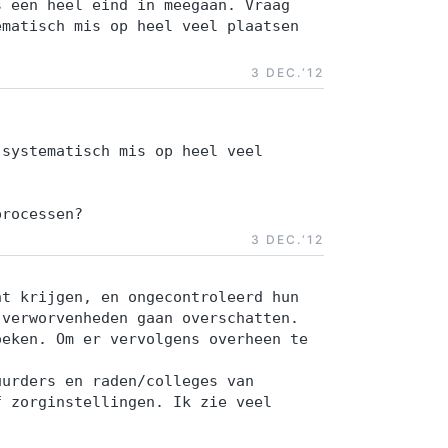
s een heel eind in meegaan. Vraag
ematisch mis op heel veel plaatsen
3 DEC.‘12
 systematisch mis op heel veel
processen?
3 DEC.‘12
ht krijgen, en ongecontroleerd hun
 verworvenheden gaan overschatten.
oeken. Om er vervolgens overheen te
uurders en raden/colleges van
f zorginstellingen. Ik zie veel