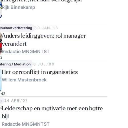
Rijk Binnekamp
2
esultaatverbetering
10 JAN.‘13
Anders leidinggeven: rol manager
verandert
Redactie MNGMNTST
2
ntering / Mediation
8 JUL.‘08
Het oerconflict in organisaties
Willem Mastenbroek
42
n
24 APR.‘07
Leiderschap en motivatie met een botte
bijl
Redactie MNGMNTST