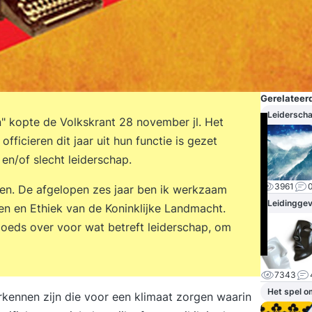
Gerelateerd
Leidersch
" kopte de Volkskrant 28 november jl. Het
fficieren dit jaar uit hun functie is gezet
 en/of slecht leiderschap.
3961
ten. De afgelopen zes jaar ben ik werkzaam
Leidingge
en en Ethiek van de Koninklijke Landmacht.
goeds over voor wat betreft leiderschap, om
7343
Het spel o
rkennen zijn die voor een klimaat zorgen waarin