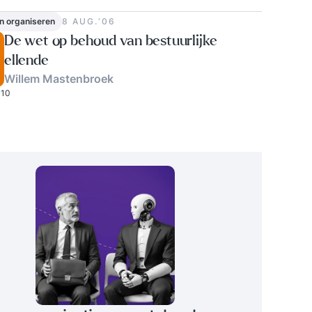
0
n organiseren
8 AUG.‘06
De wet op behoud van bestuurlijke
ellende
Willem Mastenbroek
10