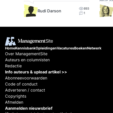
druk o
n.
893
Rudi Darson
1
Home
Kennisbank
Opleidingen
Vacatures
Boeken
Netwerk
Over ManagementSite
Auteurs en columnisten
Redactie
Info auteurs & upload artikel >>
Abonneevoorwaarden
Code of conduct
Adverteren / contact
Copyrights
Afmelden
Aanmelden nieuwsbrief