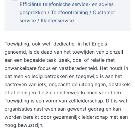
om BI-initiatieven in uw organisatie beter te
Efficiënte telefonische service- en advies
begrijpen en eventueel beter te sturen. U krijgt
gesprekken / Telefoontraining / Customer
inzicht in geldende theorieën en opvattingen.
service / Klantenservice
Daarnaast leert u de theorie toepassen met
behulp van een case. Tijdens de cursus werkt u
aan oefeningen op basis van een case. Door het
Toewijding, ook wel "dedicatie" in het Engels
maken en bespreken van de oefeningen kunt u
genoemd, is de daad van het toewijden van zichzelf
voor uzelf bepalen of u de theorie goed begrijpt.
aan een bepaalde taak, zaak, doel of relatie met
Deze cursus is onderdeel van de cursus Business
onwankelbare focus en vastberadenheid. Het houdt in
Intelligence & Data Warehouse Concepten. Bent u
dat men volledig betrokken en toegewijd is aan het
geïnteresseerd in de wijze waarop u ontwerpen
nastreven van iets, ongeacht de uitdagingen, obstakels
moet maken van Data Warehouses
of afleidingen die zich onderweg kunnen voordoen.
(stermodelleren) en welke technieken u ter
Toewijding is een vorm van zelfleiderschap. Dit is wat
beschikking staan? Schrijf u dan in voor de
organisaties nastreven aan gewenst gedrag en kan
cursus Business Intelligence & Data Warehouse
worden bereikt door gezamenlijk leiderschap met een
Concepten. DoelgroepDeze cursus is bedoeld
hoog bewustzijn.
voor iedereen die vanuit zijn of haar rol en