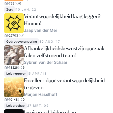
755
0
Zorg
10 JAN.‘22
Verantwoordelijkheid laag leggen?
Hmmm!
Jaap van der Mei
22703
1
Gedragsverandering
10 AUG.‘17
Afhankelijkheidsbewustzijn oorzaak
falen zelfsturend team!
Sybren van der Schaar
13226
6
Leidinggeven
5 APR.‘13
Excelleer door verantwoordelijkheid
te geven
Marjan Haselhoff
10148
0
Leiderschap
27 MRT.‘09
Inspirerend leiderschap