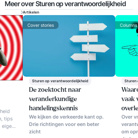
Meer over Sturen op verantwoordelijkheid
Artikelen
Cover stories
Columns
Sturen op verantwoordelijkheid
Sturen 
De zoektocht naar
Waar
veranderkundige
vaak 
handelingskennis
overl
kheid
We kijken de verkeerde kant op.
Over vr
, tips
Drie richtingen voor een beter
verant
, eigen
zicht
om opn