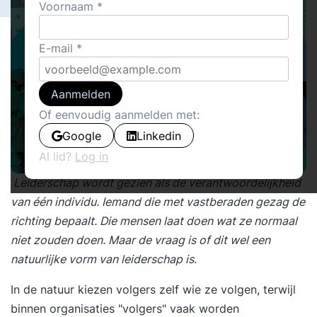
Voornaam
E-mail
Aanmelden
Of eenvoudig aanmelden met:
Google
Linkedin
Al lid?
Log in
Leiderschap wordt gezien als de verantwoordelijkheid
van één individu. Iemand die met vastberaden gezag de
richting bepaalt. Die mensen laat doen wat ze normaal
niet zouden doen. Maar de vraag is of dit wel een
natuurlijke vorm van leiderschap is
.
In de natuur kiezen volgers zelf wie ze volgen, terwijl
binnen organisaties "volgers" vaak worden