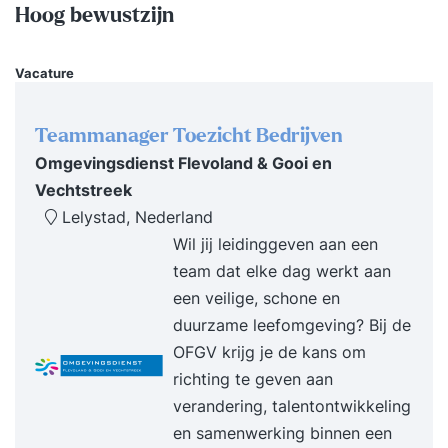
verantwoordelijkheid in de organisatie te maken
Hoog bewustzijn
heeft met de totstandkoming van stuurinformatie,
in projectvorm of in een bestaande organisatie
Vacature
(beheer). U kunt hierbij denken aan analisten die
Business Intelligence- en Data Warehouse-
Teammanager Toezicht Bedrijven
oplossingen ontwerpen, architecten die met
Omgevingsdienst Flevoland & Gooi en
Business Intelligence- en Data
Vechtstreek
Lelystad, Nederland
Wil jij leidinggeven aan een
team dat elke dag werkt aan
een veilige, schone en
duurzame leefomgeving? Bij de
OFGV krijg je de kans om
richting te geven aan
verandering, talentontwikkeling
en samenwerking binnen een