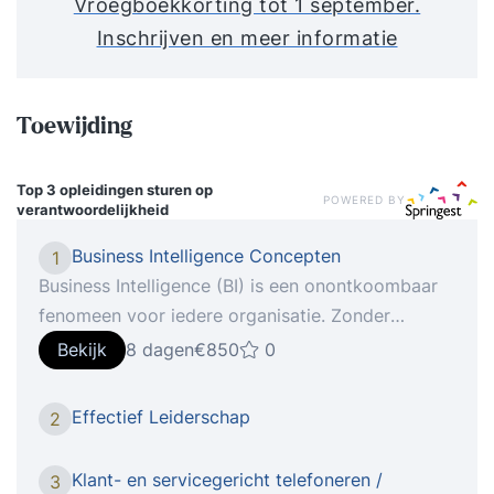
Vroegboekkorting tot 1 september.
Inschrijven en meer informatie
Toewijding
Top 3 opleidingen
sturen op
POWERED BY
verantwoordelijkheid
Business Intelligence Concepten
1
Business Intelligence (BI) is een onontkoombaar
fenomeen voor iedere organisatie. Zonder
Business Intelligence bent u niet in staat om de
Bekijk
8 dagen
€850
0
concurrentie aan te gaan. Is dit nu echt zo, of is
er sprake v Tijdens de cursus Business
Effectief Leiderschap
2
Intelligence Concepten leert u een aantal
belangrijke zaken rondom BI, die u kunnen helpen
Klant- en servicegericht telefoneren /
3