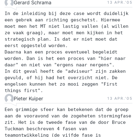
Gerard Schrama
13 APR.‘05
In de inleiding bij deze case wordt duidelijk
een gebrek aan richting geschetst. Hiermee
moet men het MT niet lastig vallen (al willen
ze vaak graag), maar moet men kijken in het
strategisch plan. Is dat er niet moet dat
eerst opgesteld worden.
Daarna kan een proces eventueel begeleidt
worden. Dan is het een proces van "hier naar
daar" en niet van "ergens naar nergens".
In dit geval heeft de "adviseur" zijn zakken
gevuld, of hij had het overzicht niet. De
engelsen kunnen het zo mooi zeggen "First
things first".
Pieter Kuiper
13 APR.‘05
Een grimmige sfeer kan betekenen dat de groep
aan de vooravond van de zogeheten stormingfase
zit. Het is de tweede fase van de door Bruce
Tuckman beschreven 4 fasen van
teamontwikkeling (de vijfde fase is