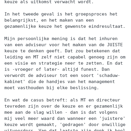
keuze als uitkomst verwacht wordt.
In het tweede geval is het groepsproces het
belangrijkst, en het maken van een
gezamenlijke keuze het gewenste eindresultaat.
Mijn persoonlijke mening is dat het inhuren
van een adviseur voor het maken van de JUISTE
keuze te denken geeft. Dat zou betekenen dat
leiding en MT zelf niet capabel genoeg zijn om
een visie en strategie neer te zetten. En dat
is -vroeger of later- altijd funest. Dan
verwordt de adviseur tot een soort 'schaduw-
kabinet' die de handjes van het management
moet vasthouden bij elke beslissing.
En wat de casus betreft: als MT en directeur
tevreden zijn over de keuze en er gezamenlijk
mee aan de slag willen - dan is dat volgens
mij veel meer waard dan wanneer een 'juistere'
keuze wordt gemaakt, 'gedragen' door onwillige
uitvoerders. Van dat laatste zijn denk ik heel