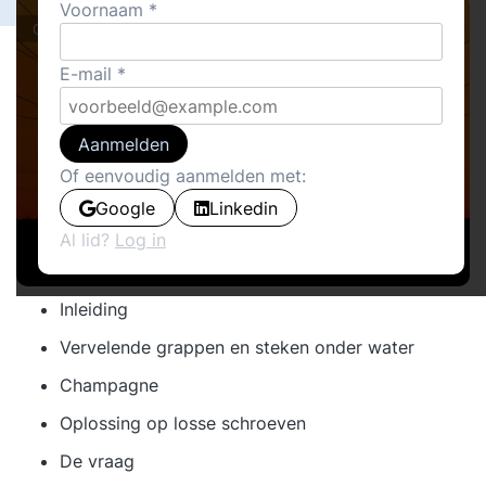
Voornaam
Cover stories · Cases
E-mail
Aanmelden
Of eenvoudig aanmelden met:
Google
Linkedin
Al lid?
Log in
Inleiding
Vervelende grappen en steken onder water
Champagne
Oplossing op losse schroeven
De vraag