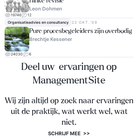
flinke revisie
Leon Dohmen
19746
12
Organisatieadvies en consultancy
22 OKT.‘09
Pure procesbegeleiders zijn overbodig
Brechtje Kessener
24030
6
Deel uw ervaringen op
ManagementSite
Wij zijn altijd op zoek naar ervaringen
uit de praktijk, wat werkt wel, wat
niet.
SCHRIJF MEE >>