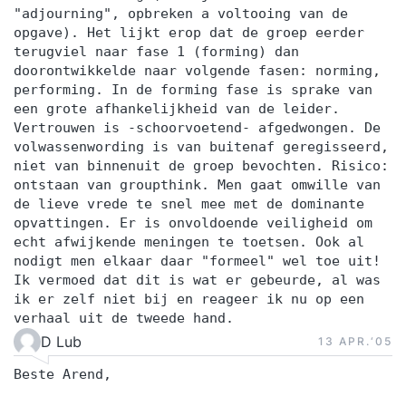
"adjourning", opbreken a voltooing van de
opgave). Het lijkt erop dat de groep eerder
terugviel naar fase 1 (forming) dan
doorontwikkelde naar volgende fasen: norming,
performing. In de forming fase is sprake van
een grote afhankelijkheid van de leider.
Vertrouwen is -schoorvoetend- afgedwongen. De
volwassenwording is van buitenaf geregisseerd,
niet van binnenuit de groep bevochten. Risico:
ontstaan van groupthink. Men gaat omwille van
de lieve vrede te snel mee met de dominante
opvattingen. Er is onvoldoende veiligheid om
echt afwijkende meningen te toetsen. Ook al
nodigt men elkaar daar "formeel" wel toe uit!
Ik vermoed dat dit is wat er gebeurde, al was
ik er zelf niet bij en reageer ik nu op een
verhaal uit de tweede hand.
D Lub
13 APR.‘05
Beste Arend,