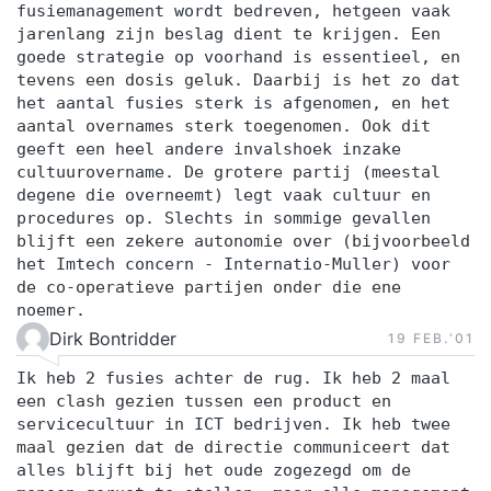
fusiemanagement wordt bedreven, hetgeen vaak
jarenlang zijn beslag dient te krijgen. Een
goede strategie op voorhand is essentieel, en
tevens een dosis geluk. Daarbij is het zo dat
het aantal fusies sterk is afgenomen, en het
aantal overnames sterk toegenomen. Ook dit
geeft een heel andere invalshoek inzake
cultuurovername. De grotere partij (meestal
degene die overneemt) legt vaak cultuur en
procedures op. Slechts in sommige gevallen
blijft een zekere autonomie over (bijvoorbeeld
het Imtech concern - Internatio-Muller) voor
de co-operatieve partijen onder die ene
noemer.
Dirk Bontridder
19 FEB.‘01
Ik heb 2 fusies achter de rug. Ik heb 2 maal
een clash gezien tussen een product en
servicecultuur in ICT bedrijven. Ik heb twee
maal gezien dat de directie communiceert dat
alles blijft bij het oude zogezegd om de