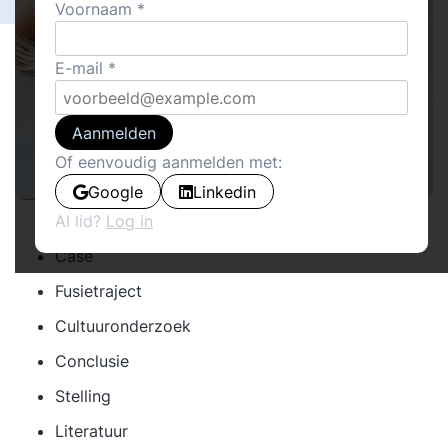
Voornaam
E-mail
Aanmelden
Of eenvoudig aanmelden met:
Google
Linkedin
Inleiding
Al lid?
Log in
Case
Fusietraject
Cultuuronderzoek
Conclusie
Stelling
Literatuur