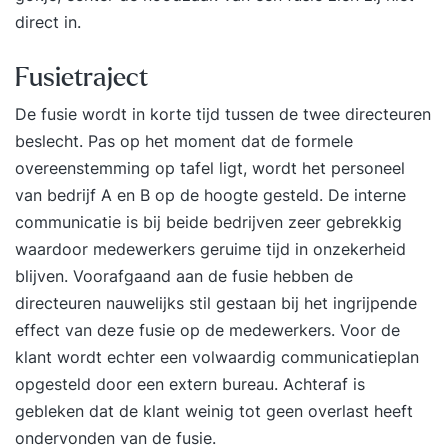
de werkgever Rol, positie en bevoegdheden
direct in.
OR/PVT m.b.t. reorganisatie, fusie en overname
Harmonisatie van arbeidsvoorwaarden na fusie &
Fusietraject
overname Omgaan met belangen en
De fusie wordt in korte tijd tussen de twee directeuren
verwachtingen van de achterban
beslecht. Pas op het moment dat de formele
overeenstemming op tafel ligt, wordt het personeel
van bedrijf A en B op de hoogte gesteld. De
interne
communicatie
is bij beide bedrijven zeer gebrekkig
waardoor medewerkers geruime tijd in onzekerheid
blijven. Voorafgaand aan de fusie hebben de
directeuren nauwelijks stil gestaan bij het ingrijpende
effect van deze fusie op de medewerkers. Voor de
klant wordt echter een volwaardig communicatieplan
opgesteld door een extern bureau. Achteraf is
gebleken dat de klant weinig tot geen overlast heeft
ondervonden van de fusie.