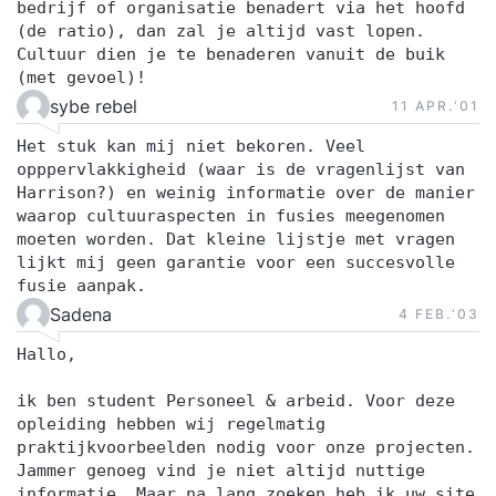
bedrijf of organisatie benadert via het hoofd
(de ratio), dan zal je altijd vast lopen.
Cultuur dien je te benaderen vanuit de buik
(met gevoel)!
sybe rebel
11 APR.‘01
Het stuk kan mij niet bekoren. Veel
opppervlakkigheid (waar is de vragenlijst van
Harrison?) en weinig informatie over de manier
waarop cultuuraspecten in fusies meegenomen
moeten worden. Dat kleine lijstje met vragen
lijkt mij geen garantie voor een succesvolle
fusie aanpak.
Sadena
4 FEB.‘03
Hallo,
ik ben student Personeel & arbeid. Voor deze
opleiding hebben wij regelmatig
praktijkvoorbeelden nodig voor onze projecten.
Jammer genoeg vind je niet altijd nuttige
informatie. Maar na lang zoeken heb ik uw site