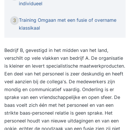
verbreden. U kunt deelnemen aan onze E-
individueel
learning cursussen vanaf het gemak van uw eigen
locatie. Dit houd in dat wij u vooraf zullen
Training Omgaan met een fusie of overname
3
voorzien van alle trainingsmateriaal en daarna
klassikaal
(optioneel) via een webinar toelichting geven
hierop. De voordelen van onze trainingen op E-
learning gebied zijn: Deelnemers hoeven niet te
Bedrijf B, gevestigd in het midden van het land,
reizen naar de trainingslocatie U kunt de
verschilt op vele vlakken van bedrijf A. De organisatie
trainingen meestal in eigen tijd en wanneer het
is kleiner en levert specialistische maatwerkproducten.
uitkomt volgen. Er zijn 2 groepsmomenten.
Een deel van het personeel is zeer deskundig en heeft
Deelnemers leren van de trainer en van de andere
veel aanzien bij de collega's. De medewerkers zijn
deelnemers. De trainer/adviseur adviseert gratis
mondig en communicatief vaardig. Onderling is er
bij korte praktische vragen van het te behandelen
sprake van een vriendschappelijke en open sfeer. De
thema De onderwerpen: Reorganisatie, fusie en
baas voelt zich één met het personeel en van een
overname Redenen en achtergronden van een
strikte baas-personeel relatie is geen sprake. Het
mogelijke reorganisatie, fusie en overname Het
personeel houdt van nieuwe uitdagingen en van een
proces en de procedures Wettelijke plichten van
gokje, echter de noodzaak van een fusie zien zij niet