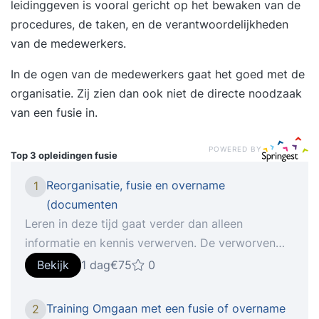
leidinggeven
is vooral gericht op het bewaken van de
procedures, de taken, en de verantwoordelijkheden
van de medewerkers.
In de ogen van de medewerkers gaat het goed met de
organisatie. Zij zien dan ook niet de directe noodzaak
van een fusie in.
POWERED BY
Top 3 opleidingen
fusie
Reorganisatie, fusie en overname
1
(documenten
Leren in deze tijd gaat verder dan alleen
informatie en kennis verwerven. De verworven
kennis/informatie wordt in overzichtelijke
Bekijk
1 dag
€75
0
stappen verwerkt . Daarom hebben wij bij
INFÁCY besloten om onze trainingsmethodiek te
Training Omgaan met een fusie of overname
2