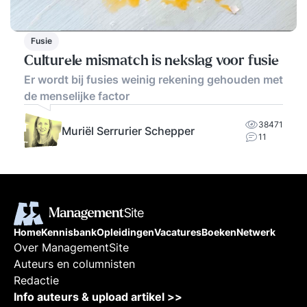
Fusie
Culturele mismatch is nekslag voor fusie
Er wordt bij fusies weinig rekening gehouden met
de menselijke factor
38471
Muriël Serrurier Schepper
11
Home
Kennisbank
Opleidingen
Vacatures
Boeken
Netwerk
Over ManagementSite
Auteurs en columnisten
Redactie
Info auteurs & upload artikel >>