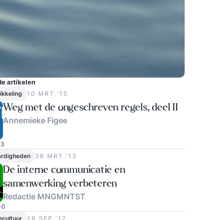
e artikelen
ikkeling
10 MRT.‘15
Weg met de ongeschreven regels, deel II
Annemieke Figee
3
ardigheden
28 MRT.‘13
De interne communicatie en
samenwerking verbeteren
Redactie MNGMNTST
0
ecultuur
28 SEP.‘12