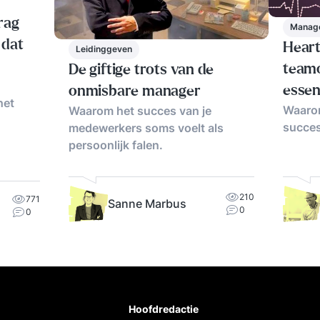
drag
Manag
 dat
Hear
Leidinggeven
teamo
De giftige trots van de
essen
onmisbare manager
het
Waarom
Waarom het succes van je
succes.
medewerkers soms voelt als
persoonlijk falen.
210
771
Sanne Marbus
0
0
Hoofdredactie