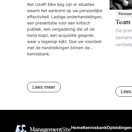
Ken Uzelf! Elke dag zijn er situaties
waarin het aankomt op uw persoonlijke
Persoonl
effectiviteit. Lastige onderhandelingen,
Team 
een presentatie voor een kritisch
publiek, een vergadering die uit de
De pres
hand loopt, een acquisitie gesprek
samenw
waar u tegenop kijkt. Doe uw voordeel
verbete
met de handreikingen binnen de
bouwste
kennisbank.
teams 
omgezet
Wat bep
samenw
een Te
Lees meer
Lees
Teamon
inzicht
Praktij
teamon
teamcoa
Home
Kennisbank
Opleidingen
interve