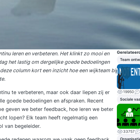
Gerelateerd
tinu leren en verbeteren. Het klinkt zo mooi en
Team ontw
ag het lastig om dergelijke goede bedoelingen
n deze column kort een inzicht hoe een wijkteam bij
te.
tinu te verbeteren, maar ook daar liepen zij er
19950
Sociale va
alle goede bedoelingen en afspraken. Recent
hoe geven we beter feedback, hoe leren we beter
icht lopen? Elk team heeft regelmatig een
ol van begeleider.
33757
t goede redenen waarom we vaak geen
feedback
Organisati