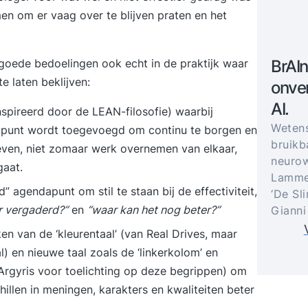
en om er vaag over te blijven praten en het
goede bedoelingen ook echt in de praktijk waar
BrAIn
e laten beklijven:
onver
AI.
nspireerd door de
LEAN-filosofie
) waarbij
Weten
eekpunt wordt toegevoegd om continu te borgen en
bruikb
ven, niet zomaar werk overnemen van elkaar,
neurow
gaat.
Lammer
” agendapunt om stil te staan bij de effectiviteit,
‘De Sl
r vergaderd?”
en
“waar kan het nog beter?”
Gianni
n van de ‘kleurentaal’ (van Real Drives, maar
l) en nieuwe taal zoals de ‘linkerkolom’ en
s Argyris voor toelichting op deze begrippen) om
illen in meningen, karakters en kwaliteiten beter