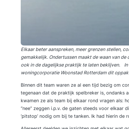
Elkaar beter aanspreken, meer grenzen stellen, con
gemakkelijk. Ondertussen maakt de waan van de d
ook in de dagelijkse praktijk te laten beklijven. I
woningcorporatie Woonstad Rotterdam dit oppak
Binnen dit team waren ze al een tijd bezig om con
tegenaan dat de praktijk spelbreker is, ondanks 
kwamen ze als team bij elkaar rond vragen als: 
“nee” zeggen i.p.v. de gaten steeds voor elkaar d
‘pitstop’ nodig om bij te tanken. Ik had hierin de r
Allereerst deelden we inzichten met elkaar wa