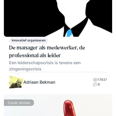
Innovatief organiseren
De manager als medewerker, de
professional als leider
Een leiderschapscrisis is tevens een
zingevingscrisis
17437
Adriaan Bekman
6
Cover stories