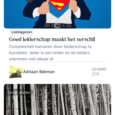
Leidinggeven
Goed leiderschap maakt het verschil
Complexiteit hanteren door leiderschap te
bundelen. Ieder is een leider en de leiders
stemmen met elkaar af.
12335
Adriaan Bekman
0
Cover stories