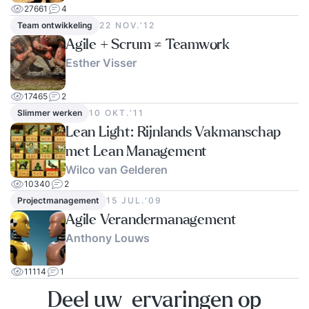
27661
4
Team ontwikkeling
22 NOV.‘12
Agile + Scrum ≠ Teamwork
Esther Visser
17465
2
Slimmer werken
10 OKT.‘11
Lean Light: Rijnlands Vakmanschap
met Lean Management
Wilco van Gelderen
10340
2
Projectmanagement
15 JUL.‘09
Agile Verandermanagement
Anthony Louws
11114
1
Deel uw ervaringen op