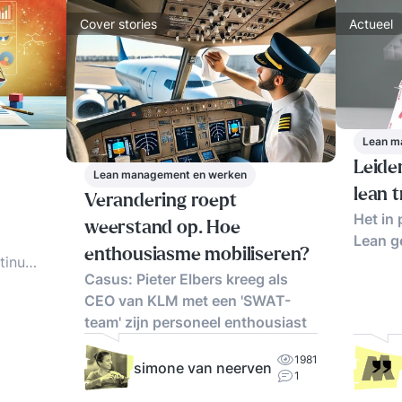
Cover stories
Actueel
Lean m
Leide
Lean management en werken
lean 
Verandering roept
Het in 
weerstand op. Hoe
Lean g
enthousiasme mobiliseren?
tinu
Casus: Pieter Elbers kreeg als
 of
CEO van KLM met een 'SWAT-
team' zijn personeel enthousiast
 lean
1981
simone van neerven
ma.
1