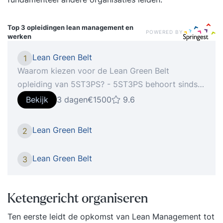
Top 3 opleidingen
lean management en
POWERED BY
werken
Lean Green Belt
1
Waarom kiezen voor de Lean Green Belt
opleiding van 5ST3PS? - 5ST3PS behoort sinds
2017 onafgebroken tot de Beste Opleiders van
Bekijk
3 dagen
€1500
9.6
Nederland voor Kwaliteits- en
Projectmanagement - Wat je vandaag leert, kun
Lean Green Belt
2
je morgen toepassen - heel erg praktijkgericht
met cases uit de praktijk en de mogelijkheid om
Lean Green Belt
3
jouw eigen casuïstiek in te brengen - In 3 dagen
word je volledig opgeleid en kun je zelfstandig
processen verbeteren met Lean - werken met
Ketengericht organiseren
kleine groepen, waardoor er veel interactie is -
Ten eerste leidt de opkomst van
Lean Management
tot
hele scherpe prijs-kwaliteitverhouding Onze