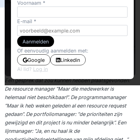
Voornaam
E-mail
Aanmelden
Of eenvoudig aanmelden met:
Google
Linkedin
Al lid?
Log in
Een gesprek dat zou kunnen hebben plaatsgevonden:
De resource manager “Maar die medewerker is
helemaal niet beschikbaar!”. De programmamanager
“Maar ik heb weken geleden al een resource request
gedaan”. De portfoliomanager: “de prioriteiten zijn
gewijzigd en dit project is nu minder belangrijk”. Een
lijnmanager: “Ja, en nu haal ik de
productiviteitsdoelstellingen van mijn afdeling niet…”.