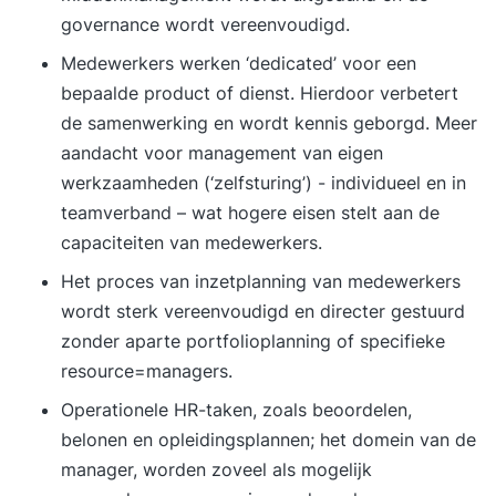
resultaat De opleiding is inclusief alle faciliteiten:
governance wordt vereenvoudigd.
eten, drinken, het cursusmateriaal, formats die je
zelf kunt gebruiken, het boek 'Lean Six Sigma'
Medewerkers werken ‘dedicated’ voor een
van Noordhoff Uitgevers, dat geschreven is door
bepaalde product of dienst. Hierdoor verbetert
onze hoofdtrainer en wordt gebruikt in het hoger
de samenwerking en wordt kennis geborgd. Meer
onderwijs. Verder krijg je een voucher voor het
aandacht voor management van eigen
internationale examen.
werkzaamheden (‘zelfsturing’) - individueel en in
teamverband – wat hogere eisen stelt aan de
capaciteiten van medewerkers.
Het proces van inzetplanning van medewerkers
wordt sterk vereenvoudigd en directer gestuurd
zonder aparte portfolioplanning of specifieke
resource=managers.
Operationele HR-taken, zoals beoordelen,
belonen en opleidingsplannen; het domein van de
manager, worden zoveel als mogelijk