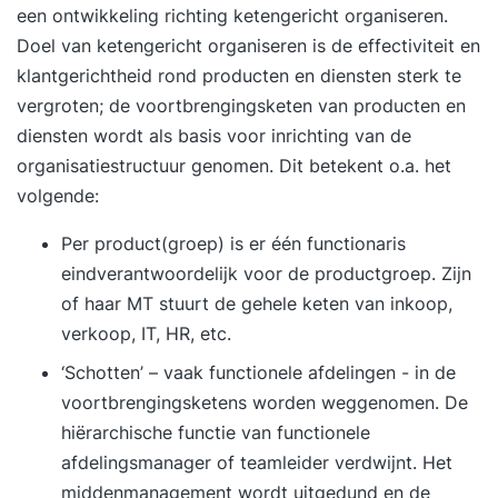
een ontwikkeling richting ketengericht organiseren.
trainers, die uit de praktijk komen, leren je direct
Doel van ketengericht organiseren is de effectiviteit en
hoe je processen kunt verbeteren en hoe je de
klantgerichtheid rond producten en diensten sterk te
mensen in deze veranderingen kunt meenemen.
vergroten; de voortbrengingsketen van producten en
In 3 dagen word je opgeleid voor de Lean Green
diensten wordt als basis voor
inrichting van de
Belt en leer je alle tools. De Lean Green Belt
organisatiestructuur
genomen. Dit betekent o.a. het
verbetert processen, lost problemen op terwijl
volgende:
capaciteit vrijkomt. Wat leer je allemaal? Je leert
hoe je verspillingen wegneemt met LEAN Je leert
Per product(groep) is er één functionaris
hoe je een proces inricht dat tegen de laagste
eindverantwoordelijk voor de productgroep. Zijn
kosten en de hoogste kwaliteit presteert Je leert
of haar MT stuurt de gehele keten van inkoop,
hoe je grondoorzaken voor problemen vindt en
verkoop, IT, HR, etc.
wegneemt Je leert de geheimen van het Toyota
‘Schotten’ – vaak functionele afdelingen - in de
Productie Systeem en LEAN Management Je
voortbrengingsketens worden weggenomen. De
leert hoe je inspeelt op veranderingen zonder dat
hiërarchische functie van functionele
het proces eronder leidt Je leert projectmatig
afdelingsmanager of teamleider verdwijnt. Het
problemen op te pakken en op te lossen met
middenmanagement wordt uitgedund en de