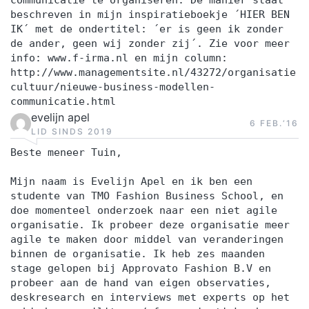
communicatie te organiseren. De manier staat
beschreven in mijn inspiratieboekje ´HIER BEN
IK´ met de ondertitel: ´er is geen ik zonder
de ander, geen wij zonder zij´. Zie voor meer
info: www.f-irma.nl en mijn column:
http://www.managementsite.nl/43272/organisatie
cultuur/nieuwe-business-modellen-
communicatie.html
evelijn apel
6 FEB.‘16
LID SINDS 2019
Beste meneer Tuin,
Mijn naam is Evelijn Apel en ik ben een
studente van TMO Fashion Business School, en
doe momenteel onderzoek naar een niet agile
organisatie. Ik probeer deze organisatie meer
agile te maken door middel van veranderingen
binnen de organisatie. Ik heb zes maanden
stage gelopen bij Approvato Fashion B.V en
probeer aan de hand van eigen observaties,
deskresearch en interviews met experts op het