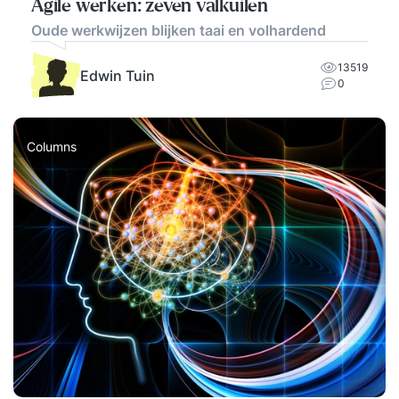
Agile werken: zeven valkuilen
Oude werkwijzen blijken taai en volhardend
13519
Edwin Tuin
0
Columns