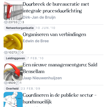
Doorbreek de bureaucratie met
integrale procesdoorlichting
Dirk-Jan de Bruijn
23733
3
Netwerkorganisatie
10 JUN.‘10
Organiseren van verbindingen
Edwin de Bree
10273
0
Leidinggeven
7 FEB.‘10
Een nieuwe managementguru: Saïd
Bensellam
Jaap Nieuwenhuijzen
9509
1
Overheid
23 FEB.‘09
Coordineren in de publieke sector -
hondsmoeilijk