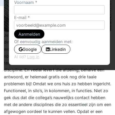
Voornaam
E-mail
Aanmelden
Je herkent dat vast wel. Een overvolle
Of eenvoudig aanmelden met:
directievergadering. Energieslurpend. Zelfs de
wekelijkse ochtend die ervoor is gereserveerd is keer
Google
Linkedin
op keer ontoereikend. Veel van de vraagstukken die
Al lid?
Log in
ter tafel komen worden ingebracht vanuit één
discipline. En veelal levert die afdeling, behalve een
antwoord, er helemaal gratis ook nog drie taaie
problemen bij! Omdat we ons huis zo hebben ingericht.
Functioneel, in silo’s, in kolommen, in functies. Niet zo
gek dus dat die collega’s nauwelijks contact hebben
met de andere disciplines die zo essentieel zijn om een
afgewogen oordeel te kunnen vellen. Opdat er een