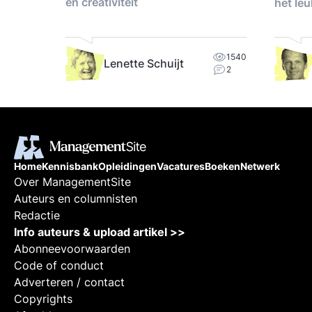
en creativiteit
het leu
werken.
1540
Lenette Schuijt
2
Home
Kennisbank
Opleidingen
Vacatures
Boeken
Netwerk
Over ManagementSite
Auteurs en columnisten
Redactie
Info auteurs & upload artikel >>
Abonneevoorwaarden
Code of conduct
Adverteren / contact
Copyrights