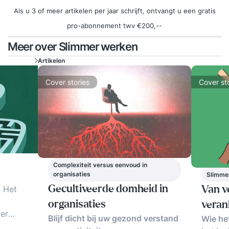
Als u 3 of meer artikelen per jaar schrijft, ontvangt u een gratis
pro-abonnement twv €200,--
Meer over Slimmer werken
Artikelen
Cover stories
Cover st
Complexiteit versus eenvoud in
organisaties
Slimme
! Het
Gecultiveerde domheid in
Van v
organisaties
veran
er
Blijf dicht bij uw gezond verstand
Wie het
 cases