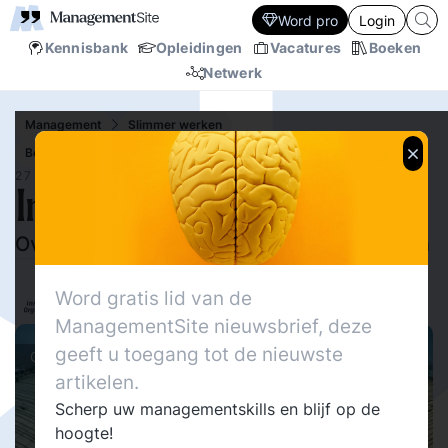
Word pro
Login
Kennisbank
Opleidingen
Vacatures
Boeken
Netwerk
Management
Slimmer werken
Bestuur
Bureaucratie
27 APR.‘11
In silo's
Over hoe je jezelf uit het moeras kunt trekken
5513
Delen
Dirk-Jan de Bruijn
0
Word gratis lid van de
InnovatiefOrganiseren.nl
8
ManagementSite nieuwsbrief, deze
geeft u toegang tot de nieuwste
Columns
artikelen.
Scherp uw managementskills en blijf op de
hoogte!