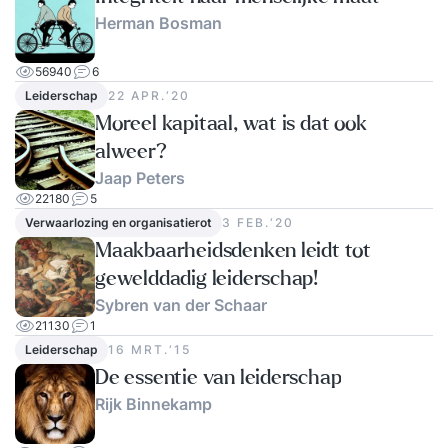
Herman Bosman
56940
6
Leiderschap
22 APR.‘20
Moreel kapitaal, wat is dat ook
alweer?
Jaap Peters
22180
5
Verwaarlozing en organisatierot
3 FEB.‘20
Maakbaarheidsdenken leidt tot
gewelddadig leiderschap!
Sybren van der Schaar
21130
1
Leiderschap
16 MRT.‘15
De essentie van leiderschap
Rijk Binnekamp