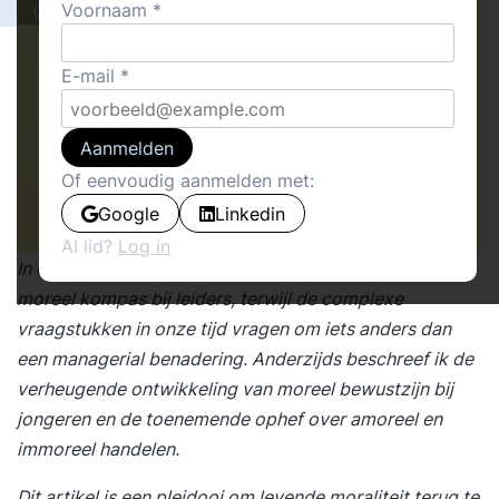
Voornaam
Cover stories
E-mail
Aanmelden
Of eenvoudig aanmelden met:
Google
Linkedin
Al lid?
Log in
In een
vorig artikel
beschreef ik het ontbreken van een
moreel kompas bij leiders, terwijl de complexe
vraagstukken in onze tijd vragen om iets anders dan
een managerial benadering. Anderzijds beschreef ik de
verheugende ontwikkeling van moreel bewustzijn bij
jongeren en de toenemende ophef over amoreel en
immoreel handelen.
Dit artikel is een pleidooi om levende moraliteit terug te