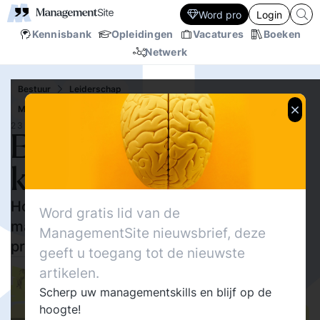
Word pro
Login
Kennisbank
Opleidingen
Vacatures
Boeken
Netwerk
Bestuur
Leiderschap
Mens en Werk
Ethiek, integriteit, moreel kompas
23 NOV.‘21
Een persoonlijk moreel
kompas
Hoe moraliteit terugbrengen in een verdord
Word gratis lid van de
managementlandschap van cijfers en
ManagementSite nieuwsbrief, deze
protocollen
geeft u toegang tot de nieuwste
35159
artikelen.
Delen
4
Lenette Schuijt
Scherp uw managementskills en blijf op de
15
hoogte!