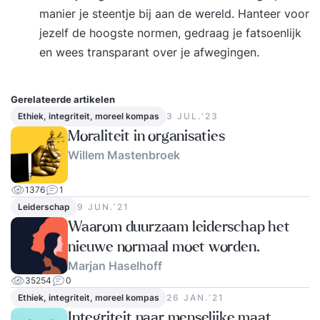
manier je steentje bij aan de wereld. Hanteer voor
jezelf de hoogste normen, gedraag je fatsoenlijk
en wees transparant over je afwegingen.
Gerelateerde artikelen
Ethiek, integriteit, moreel kompas
3 JUL.‘23
Moraliteit in organisaties
Willem Mastenbroek
1376
1
Leiderschap
9 JUN.‘21
Waarom duurzaam leiderschap het
nieuwe normaal moet worden.
Marjan Haselhoff
35254
0
Ethiek, integriteit, moreel kompas
26 JAN.‘21
Integriteit naar menselijke maat