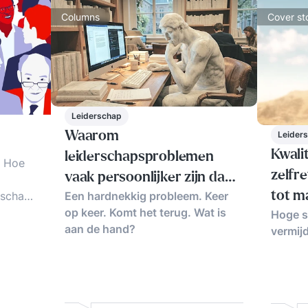
Columns
Cover st
Leiderschap
Waarom
Leider
Kwali
leiderschapsproblemen
n Hoe
zelfre
vaak persoonlijker zijn dan
schap.
Een hardnekkig probleem. Keer
tot m
ze lijken
fectief
op keer. Komt het terug. Wat is
Hoge s
ijlen,
aan de hand?
vermij
 en
.
roces.