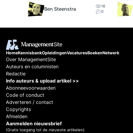
.
16
Ben Steenstra
0
Home
Kennisbank
Opleidingen
Vacatures
Boeken
Netwerk
Over ManagementSite
Auteurs en columnisten
Redactie
Info auteurs & upload artikel >>
Abonneevoorwaarden
Code of conduct
Adverteren / contact
Copyrights
Afmelden
Aanmelden nieuwsbrief
(Gratis toegang tot de nieuwste artikelen)