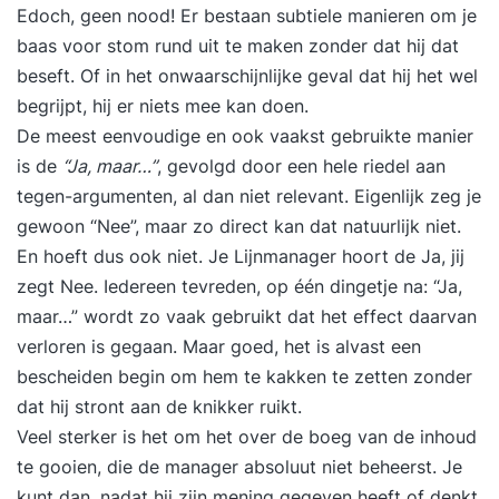
Edoch, geen nood! Er bestaan subtiele manieren om je
baas voor stom rund uit te maken zonder dat hij dat
beseft. Of in het onwaarschijnlijke geval dat hij het wel
begrijpt, hij er niets mee kan doen.
De meest eenvoudige en ook vaakst gebruikte manier
is de
“Ja, maar…”
, gevolgd door een hele riedel aan
tegen-argumenten, al dan niet relevant. Eigenlijk zeg je
gewoon “Nee”, maar zo direct kan dat natuurlijk niet.
En hoeft dus ook niet. Je Lijnmanager hoort de Ja, jij
zegt Nee. Iedereen tevreden, op één dingetje na: “Ja,
maar…” wordt zo vaak gebruikt dat het effect daarvan
verloren is gegaan. Maar goed, het is alvast een
bescheiden begin om hem te kakken te zetten zonder
dat hij stront aan de knikker ruikt.
Veel sterker is het om het over de boeg van de inhoud
te gooien, die de manager absoluut niet beheerst. Je
kunt dan, nadat hij zijn mening gegeven heeft of denkt