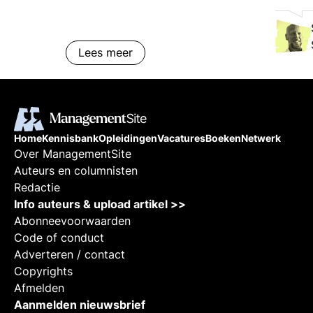
dat je blijvend tevreden bent met de training.
Vragen aan Supertrainer?Heb je een vraag die
nog niet is beantwoord? Vraag dan de gratis
Lees meer
brochure aan. Zo kunnen we contact met je
opnemen en je verder helpen. Hopelijk tot snel!
Home
Kennisbank
Opleidingen
Vacatures
Boeken
Netwerk
Over ManagementSite
Auteurs en columnisten
Redactie
Info auteurs & upload artikel >>
Abonneevoorwaarden
Code of conduct
Adverteren / contact
Copyrights
Afmelden
Aanmelden nieuwsbrief