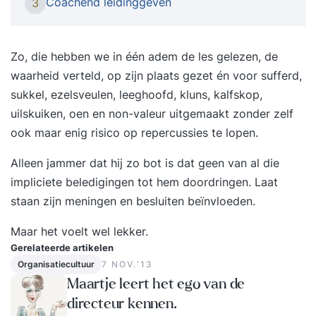
Coachend leidinggeven
3
iets meer van wilt weten. Iemand die functie van
leidinggevende goed beheerst heeft een team
met meer cohesie waarin het werk allemaal wat
Zo, die hebben we in één adem de les gelezen, de
soepeler verloopt, dat scheelt een boel stress op
waarheid verteld, op zijn plaats gezet én voor sufferd,
de werkvloer. Deze training is afgestemd op jouw
sukkel, ezelsveulen, leeghoofd, kluns, kalfskop,
behoeften en wordt individueel gegeven. We
uilskuiken, oen en non-valeur uitgemaakt zonder zelf
bekijken jouw situatie en niveau en passen ons
ook maar enig risico op repercussies te lopen.
programma op jou aan. Jij bent uniek en hebt
Alleen jammer dat hij zo bot is dat geen van al die
waarschijnlijk nét iets anders nodig dan een
impliciete beledigingen tot hem doordringen. Laat
ander. Vraagstukken die we in de training
staan zijn meningen en besluiten beïnvloeden.
beantwoorden zijn bijvoorbeeld: Hoe zorg ik
voor onderlinge verbondenheid binnen mijn
Maar het voelt wel lekker.
team? Hoe ga ik om met weerstand en conflicten
Gerelateerde artikelen
binnen het team? Hoe zorg ik voor een gevoel
Organisatiecultuur
7 NOV.‘13
van controle en rust bij mezelf? En hoe zorg ik
Maartje leert het ego van de
ervoor dat we met zijn allen op één lijn blijven
directeur kennen.
zitten? In het vrijblijvende intakegesprek vragen