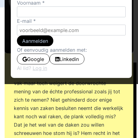
Voornaam
E-mail
Aanmelden
Of eenvoudig aanmelden met:
Google
Linkedin
Ook wel eens het gevoel dat jouw lijnmanager
Al lid?
Log in
een ongelooflijke nitwit is? Niets weet van het
vak maar toch weigert de doorwrochte
mening van de échte professional zoals jij tot
zich te nemen? Niet gehinderd door enige
kennis van zaken besluiten neemt die werkelijk
kant noch wal raken, de plank volledig mis?
Dat je het wel van de daken zou willen
schreeuwen hoe stom hij is? Hem recht in het