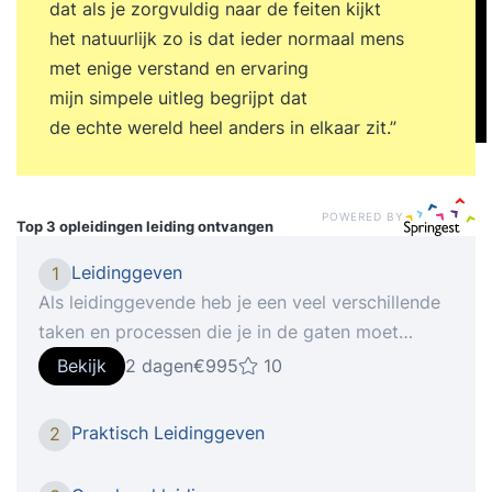
dat als je zorgvuldig naar de feiten kijkt
het natuurlijk zo is dat ieder normaal mens
met enige verstand en ervaring
mijn simpele uitleg begrijpt dat
de echte wereld heel anders in elkaar zit.”
POWERED BY
Top 3 opleidingen
leiding ontvangen
Leidinggeven
1
Als leidinggevende heb je een veel verschillende
taken en processen die je in de gaten moet
hebben. Dit kan gaan van het motiveren van het
Bekijk
2 dagen
€995
10
team tot aan iedereen op één lijn krijgen in het
team en conflicten oplossen. Je vaardigheden als
Praktisch Leidinggeven
2
leidinggevende zijn zo breed dat er bijna altijd
wel een onderdeel is waar je tegenaan loopt of