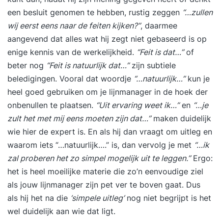
een besluit genomen te hebben, rustig zeggen
“…zullen
wij eerst eens naar de feiten kijken?”
, daarmee
aangevend dat alles wat hij zegt niet gebaseerd is op
enige kennis van de werkelijkheid.
“Feit is dat…”
of
beter nog
“Feit is natuurlijk dat…”
zijn subtiele
beledigingen. Vooral dat woordje
“…natuurlijk…”
kun je
heel goed gebruiken om je lijnmanager in de hoek der
onbenullen te plaatsen.
“Uit ervaring weet ik…”
en
“…je
zult het met mij eens moeten zijn dat…”
maken duidelijk
wie hier de expert is. En als hij dan vraagt om uitleg en
waarom iets “…natuurlijk….” is, dan vervolg je met
“…ik
zal proberen het zo simpel mogelijk uit te leggen.”
Ergo:
het is heel moeilijke materie die zo’n eenvoudige ziel
als jouw lijnmanager zijn pet ver te boven gaat. Dus
als hij het na die
‘simpele uitleg’
nog niet begrijpt is het
wel duidelijk aan wie dat ligt.