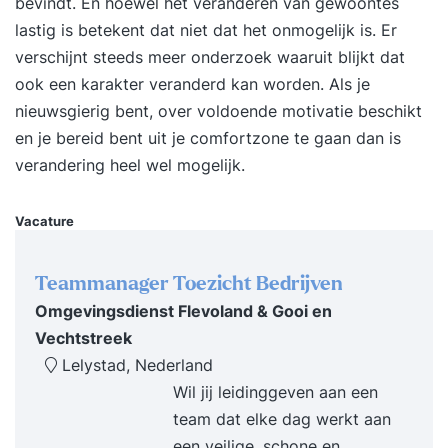
bevindt. En hoewel het veranderen van gewoontes
overspoelen met alle nieuwe informatie. Daarbij
lastig is betekent dat niet dat het onmogelijk is. Er
krijg je van ons een hand-out waarin je de inhoud
verschijnt steeds meer onderzoek waaruit blijkt dat
van de training nog eens kan doorlezen en je
ook een karakter veranderd kan worden. Als je
eigen persoonlijke plan van aanpak waarin jouw
nieuwsgierig bent, over voldoende motivatie beschikt
leerdoelen en de weg daarnaartoe beschreven
en je bereid bent uit je comfortzone te gaan dan is
staat. Tevens staan we na de training altijd voor
verandering heel wel mogelijk.
je klaar met onze support. Benieuwd geworden?
Vraag dan nu de gratis brochure aan en laat je e-
Vacature
mailadres en/of telefoonnummer achter. Dan
neemt Supertrainer z.s.m. contact met je op om
Teammanager Toezicht Bedrijven
de training vorm te geven. Liever incompany
Omgevingsdienst Flevoland & Gooi en
voor een groep? Dat kan ook, dan schrijven wij
Vechtstreek
een voorstel op maat. Voor wie? Professionals,
Lelystad, Nederland
leidinggevenden en iedereen die persoonlijk
Wil jij leidinggeven aan een
leiderschap wil bezitten. Resultaat Na de training
team dat elke dag werkt aan
beschik je over tools en handvatten om op een
een veilige, schone en
zelfverzekerde en effectieve manier persoonlijk