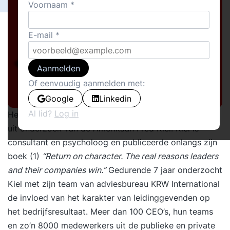
Voornaam
E-mail
Aanmelden
Of eenvoudig aanmelden met:
Google
Linkedin
Al lid?
Log in
Het karakter van een leider is van groot belang blijkt
uit onderzoek van de Amerikaan Fred Kiel. Kiel is
consultant en psycholoog en publiceerde onlangs zijn
boek (1)
“Return on character. The real reasons leaders
and their companies win.”
Gedurende 7 jaar onderzocht
Kiel met zijn team van adviesbureau KRW International
de invloed van het karakter van leidinggevenden op
het bedrijfsresultaat. Meer dan 100 CEO’s, hun teams
en zo’n 8000 medewerkers uit de publieke en private