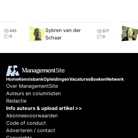
Sybren van der
493
577
0
0
Schaar
Home
Kennisbank
Opleidingen
Vacatures
Boeken
Netwerk
Over ManagementSite
Auteurs en columnisten
Redactie
Info auteurs & upload artikel >>
Abonneevoorwaarden
Code of conduct
Adverteren / contact
Copyrights