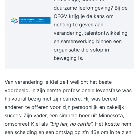
duurzame leefomgeving? Bij de
leiderschap op je eigen leven toe te passen.
OFGV krijg je de kans om
Werkwijze van Supertrainer Intakegesprek
richting te geven aan
(vrijblijvend)Jij krijgt de beste training als die is
verandering, talentontwikkeling
afgestemd op jouw behoeften. Daarom brengen
en samenwerking binnen een
we samen jouw situatie in kaart. Dat kan
organisatie die volop in
telefonisch en duurt maximaal 30 minuten.
beweging is.
Tegelijkertijd kan jij ook alles aan ons vragen om
zo te beslissen of we bij je passen. Persoonlijke
brochure (vrijblijvend)Na het intakegesprek krijg
Van verandering is Kiel zelf wellicht het beste
je binnen enkele dagen jouw persoonlijke
voorbeeld. In zijn eerste professionele levensfase was
brochure. Daarin kan je het inhoudelijk
hij vooral bezig met zijn carrière. Hij was bereid
programma vinden samen met informatie over
anderen te offeren voor zijn persoonlijk en zakelijk
ons, onze werkwijze en referenties. TrainingKorte
succes. Zijn vader, een simpele boer uit Minnesota,
sessies die praktisch ingesteld zijn. Bij jou op
omschreef Kiel als
“big hat, no cattle”
. Het kostte hem
locatie of bij ons, wat jij het prettigst vindt. Van
een scheiding en een ontslag op z’n 45e om in te zien
het drielandenpunt tot Terschelling. SupportNa