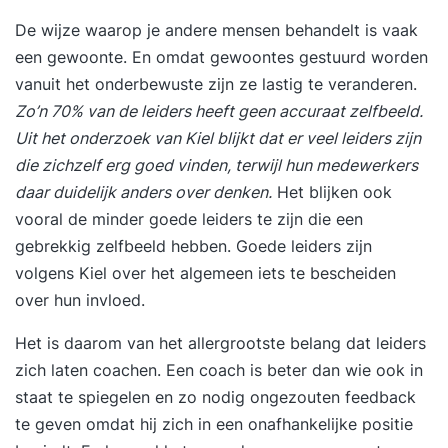
ander. Vraagstukken die we in de training
De wijze waarop je andere mensen behandelt is vaak
beantwoorden zijn bijvoorbeeld: Hoe verhoog ik
een gewoonte. En omdat gewoontes gestuurd worden
mijn productiviteit? Hoe houd ik meer energie
vanuit het onderbewuste zijn ze lastig te veranderen.
over? Hoe zorg ik voor een gevoel van
Zo’n 70% van de leiders heeft geen accuraat zelfbeeld.
zelfverzekerdheid en rust bij mezelf? En hoe blijf
Uit het onderzoek van Kiel blijkt dat er veel leiders zijn
ik mezelf ontwikkelen? In het vrijblijvende
die zichzelf erg goed vinden, terwijl hun medewerkers
intakegesprek vragen we naar de specifieke
daar duidelijk anders over denken.
Het blijken ook
vragen die jij hebt. Deze nemen we mee in het
vooral de minder goede leiders te zijn die een
programma. De training is praktisch ingesteld. Je
gebrekkig zelfbeeld hebben. Goede leiders zijn
krijgt tools en handvatten die helpen in situaties
volgens Kiel over het algemeen iets te bescheiden
waar je tegenaan loopt. We delen de training het
over hun invloed.
liefst op in kortere sessies. Zo heb je tussendoor
tijd om te oefenen en aan de slag te gaan met de
Het is daarom van het allergrootste belang dat leiders
geleerde stof. Daarbij heb je nog een telefonisch
zich laten coachen. Een coach is beter dan wie ook in
contactmoment met de trainer waarin je kan
staat te spiegelen en zo nodig ongezouten feedback
bespreken hoe het gaat. Zo bouwen we stukje
te geven omdat hij zich in een onafhankelijke positie
voor stukje, in plaats van dat we je in 1x