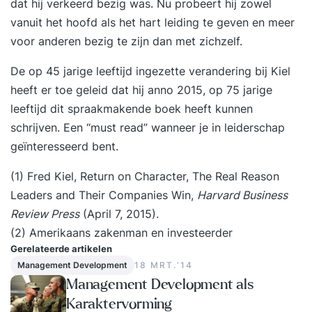
dat hij verkeerd bezig was. Nu probeert hij zowel
de training blijft Supertrainer voor je klaarstaan.
vanuit het hoofd als het hart leiding te geven en meer
Je krijgt een hand-out en persoonlijk actieplan.
voor anderen bezig te zijn dan met zichzelf.
Daarnaast mag je gebruik blijven maken van ons,
we beantwoorden elke vraag voor je en je mag
De op 45 jarige leeftijd ingezette verandering bij Kiel
ons altijd bellen. Ook bellen wij jou zo nu en dan
heeft er toe geleid dat hij anno 2015, op 75 jarige
eens op om te vragen hoe het gaat. We willen
leeftijd dit spraakmakende boek heeft kunnen
namelijk dat je blijvend tevreden bent met de
schrijven. Een “must read” wanneer je in leiderschap
training. Vragen aan Supertrainer?Heb je een
geïnteresseerd bent.
vraag die nog niet is beantwoord? Vraag dan de
gratis brochure aan. Zo kunnen we contact met je
(1) Fred Kiel, Return on Character, The Real Reason
opnemen en je verder helpen. Hopelijk tot snel!
Leaders and Their Companies Win,
Harvard Business
Review Press
(April 7, 2015).
(2) Amerikaans zakenman en investeerder
Gerelateerde artikelen
Management Development
18 MRT.‘14
Management Development als
Karaktervorming