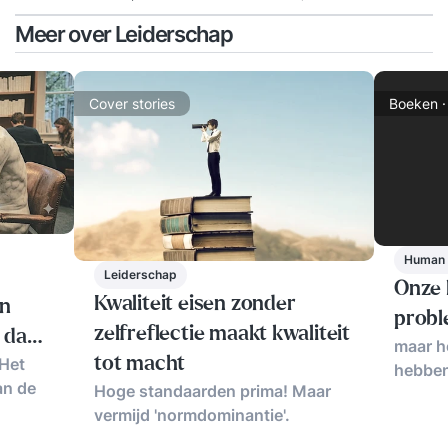
Meer over Leiderschap
Cover stories
Boeken ·
Human 
Leiderschap
Onze l
Kwaliteit eisen zonder
en
probl
zelfreflectie maakt kwaliteit
n dan
maar h
 Het
tot macht
hebben
an de
Hoge standaarden prima! Maar
vermijd 'normdominantie'.