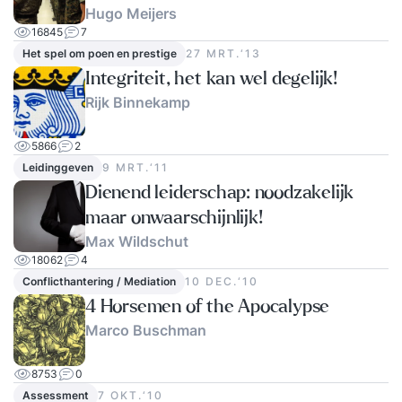
Hugo Meijers
16845
7
Het spel om poen en prestige
27 MRT.‘13
Integriteit, het kan wel degelijk!
Rijk Binnekamp
5866
2
Leidinggeven
9 MRT.‘11
Dienend leiderschap: noodzakelijk
maar onwaarschijnlijk!
Max Wildschut
18062
4
Conflicthantering / Mediation
10 DEC.‘10
4 Horsemen of the Apocalypse
Marco Buschman
8753
0
Assessment
7 OKT.‘10