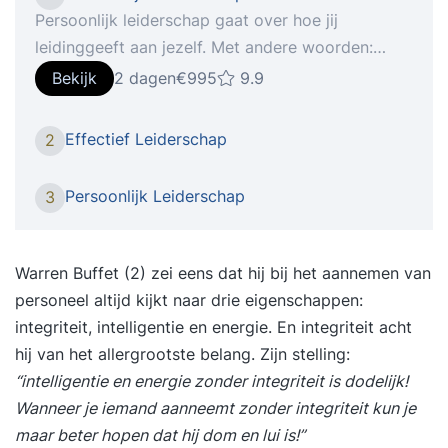
Persoonlijk leiderschap gaat over hoe jij
leidinggeeft aan jezelf. Met andere woorden:
“Hoe haal jij het meeste uit jezelf?”. Dit kan gaan
Bekijk
2 dagen
€995
9.9
van het doelgericht en zelfverzekerd houden van
gesprekken tot aan het effectief indelen van je
Effectief Leiderschap
2
eigen tijd. Minder energie uitgeven aan meer
resultaat. De training is soms confronterend en
Persoonlijk Leiderschap
3
leidt tot zelfreflectie, deze momenten gebruik je
om een nog betere versie van jezelf te worden.
Dat stopt niet na de training, je krijgt de juiste
Warren Buffet (2) zei eens dat hij bij het aannemen van
mindset en tools om dit blijvend op jezelf toe te
personeel altijd kijkt naar drie eigenschappen:
passen. Deze training is afgestemd op jouw
integriteit, intelligentie en energie. En integriteit acht
behoeften en wordt individueel gegeven. We
hij van het allergrootste belang. Zijn stelling:
bekijken jouw situatie en niveau en passen ons
“intelligentie en energie zonder integriteit is dodelijk!
programma op jou aan. Jij bent uniek en hebt
Wanneer je iemand aanneemt zonder integriteit kun je
waarschijnlijk nét iets anders nodig dan een
maar beter hopen dat hij dom en lui is!”